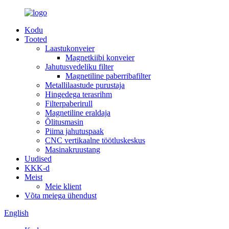
Kodu
Tooted
Laastukonveier
Magnetkiibi konveier
Jahutusvedeliku filter
Magnetiline paberribafilter
Metallilaastude purustaja
Hingedega terasrihm
Filterpaberirull
Magnetiline eraldaja
Õlitusmasin
Piima jahutuspaak
CNC vertikaalne töötluskeskus
Masinakruustang
Uudised
KKK-d
Meist
Meie klient
Võta meiega ühendust
English