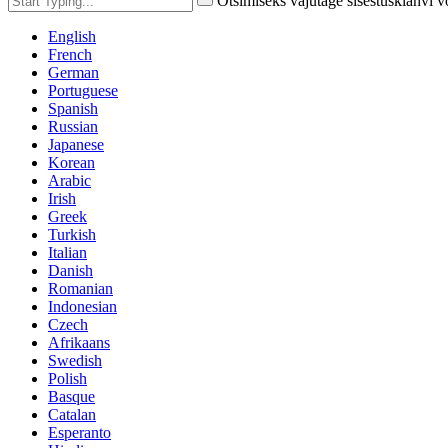
Otsimiseks vajutage sisestusklahvi 
English
French
German
Portuguese
Spanish
Russian
Japanese
Korean
Arabic
Irish
Greek
Turkish
Italian
Danish
Romanian
Indonesian
Czech
Afrikaans
Swedish
Polish
Basque
Catalan
Esperanto