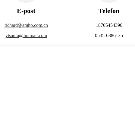
E-post
Telefon
richard@amho.com.cn
18705454396
ytsanfa@hotmail.com
0535-6386135