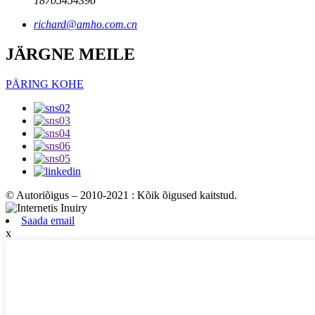
18705454396
richard@amho.com.cn
JÄRGNE MEILE
PÄRING KOHE
© Autoriõigus – 2010-2021 : Kõik õigused kaitstud.
Saada email
x