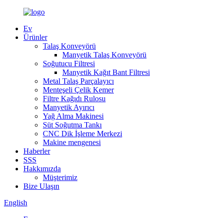
Ev
Ürünler
Talaş Konveyörü
Manyetik Talaş Konveyörü
Soğutucu Filtresi
Manyetik Kağıt Bant Filtresi
Metal Talaş Parçalayıcı
Menteşeli Çelik Kemer
Filtre Kağıdı Rulosu
Manyetik Ayırıcı
Yağ Alma Makinesi
Süt Soğutma Tankı
CNC Dik İşleme Merkezi
Makine mengenesi
Haberler
SSS
Hakkımızda
Müşterimiz
Bize Ulaşın
English