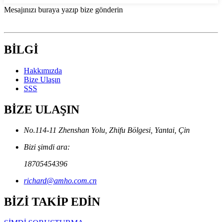
Mesajınızı buraya yazıp bize gönderin
BİLGİ
Hakkımızda
Bize Ulaşın
SSS
BİZE ULAŞIN
No.114-11 Zhenshan Yolu, Zhifu Bölgesi, Yantai, Çin
Bizi şimdi ara:
18705454396
richard@amho.com.cn
BİZİ TAKİP EDİN