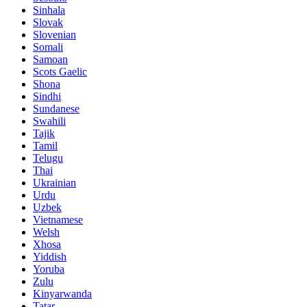
Sinhala
Slovak
Slovenian
Somali
Samoan
Scots Gaelic
Shona
Sindhi
Sundanese
Swahili
Tajik
Tamil
Telugu
Thai
Ukrainian
Urdu
Uzbek
Vietnamese
Welsh
Xhosa
Yiddish
Yoruba
Zulu
Kinyarwanda
Tatar