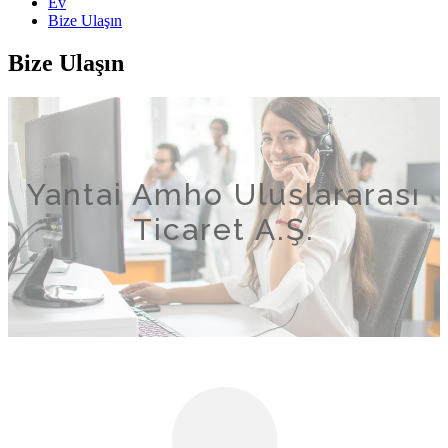
Ev
Bize Ulaşın
Bize Ulaşın
Yantai Amho Uluslararası
Ticaret A.Ş.