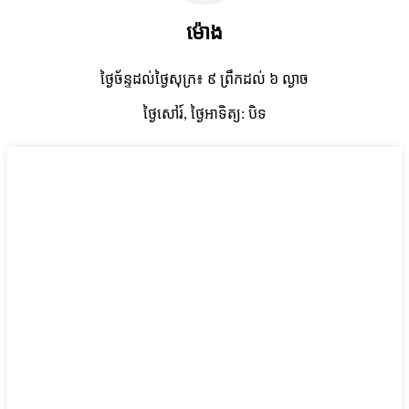
ម៉ោង
ថ្ងៃច័ន្ទដល់ថ្ងៃសុក្រ៖ ៩ ព្រឹកដល់ ៦ ល្ងាច
ថ្ងៃសៅរ៍, ថ្ងៃអាទិត្យ: បិទ