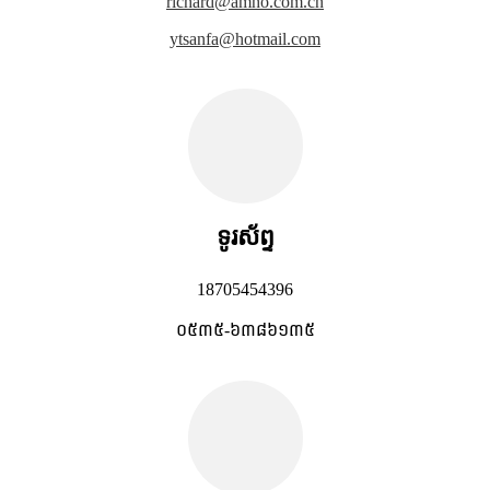
richard@amho.com.cn
ytsanfa@hotmail.com
ទូរស័ព្ទ
18705454396
០៥៣៥-៦៣៨៦១៣៥