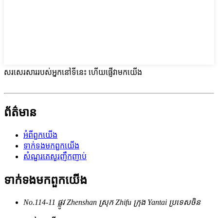
សរសេរសាររបស់អ្នកនៅទីនេះ ហើយផ្ញើវាមកយើង
ព័ត៌មាន
អំពី​ពួក​យើង
ទាក់ទង​មក​ពួក​យើង
សំណួរគេសួរញឹកញាប់
ទាក់ទង​មក​ពួក​យើង
No.114-11 ផ្លូវ Zhenshan ស្រុក Zhifu ក្រុង Yantai ប្រទេសចិន