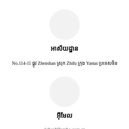
អាស័យដ្ឋាន
No.114-11 ផ្លូវ Zhenshan ស្រុក Zhifu ក្រុង Yantai ប្រទេសចិន
អ៊ីមែល