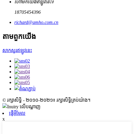
ហៅមកយើងឥឡូវនេះ៖
18705454396
richard@amho.com.cn
តាម​ពួក​យើង
សាកសួរឥឡូវនេះ
© រក្សាសិទ្ធិ - ២០១០-២០២១៖ រក្សាសិទ្ធិគ្រប់យ៉ាង។
ផ្ញើអ៊ីមែល
x