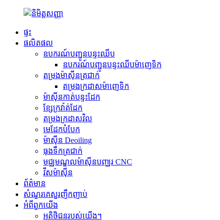
ផ្ទះ
ផលិតផល
ឧបករណ៍បញ្ជូនបន្ទះឈីប
ឧបករណ៍បញ្ជូនបន្ទះឈីបម៉ាញេទិក
តម្រងម៉ាស៊ីនត្រជាក់
តម្រងក្រដាសម៉ាញេទិក
ម៉ាស៊ីនកាត់បន្ទះដែក
ខ្សែក្រវ៉ាត់ដែក
តម្រងក្រដាសវិល
មេដែកបំបែក
ម៉ាស៊ីន Deoiling
ធុងទឹកត្រជាក់
មជ្ឈមណ្ឌលម៉ាស៊ីនបញ្ឈរ CNC
វីសម៉ាស៊ីន
ព័ត៌មាន
សំណួរគេសួរញឹកញាប់
អំពី​ពួក​យើង
អតិថិជនរបស់យើង។