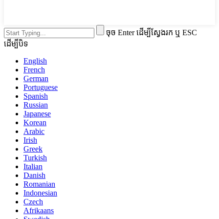
ចុច Enter ដើម្បីស្វែងរក ឬ ESC
ដើម្បីបិទ
English
French
German
Portuguese
Spanish
Russian
Japanese
Korean
Arabic
Irish
Greek
Turkish
Italian
Danish
Romanian
Indonesian
Czech
Afrikaans