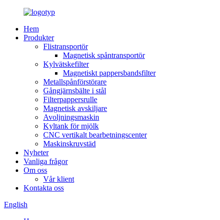
Hem
Produkter
Flistransportör
Magnetisk spåntransportör
Kylvätskefilter
Magnetiskt pappersbandsfilter
Metallspånförstörare
Gångjärnsbälte i stål
Filterpappersrulle
Magnetisk avskiljare
Avoljningsmaskin
Kyltank för mjölk
CNC vertikalt bearbetningscenter
Maskinskruvstäd
Nyheter
Vanliga frågor
Om oss
Vår klient
Kontakta oss
English