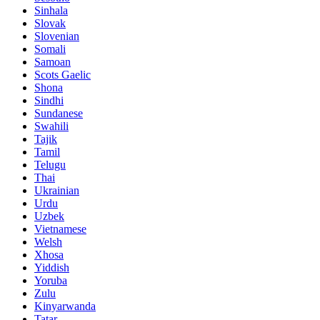
Sinhala
Slovak
Slovenian
Somali
Samoan
Scots Gaelic
Shona
Sindhi
Sundanese
Swahili
Tajik
Tamil
Telugu
Thai
Ukrainian
Urdu
Uzbek
Vietnamese
Welsh
Xhosa
Yiddish
Yoruba
Zulu
Kinyarwanda
Tatar