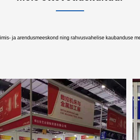
urimis- ja arendusmeeskond ning rahvusvahelise kaubanduse m