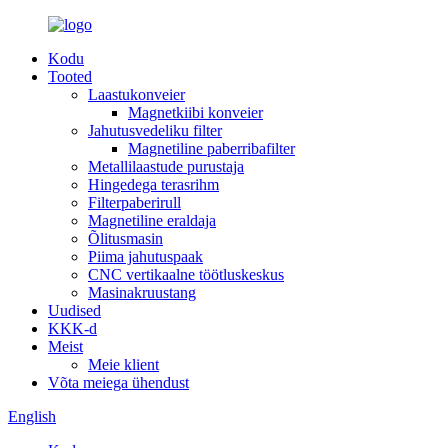
Kodu
Tooted
Laastukonveier
Magnetkiibi konveier
Jahutusvedeliku filter
Magnetiline paberribafilter
Metallilaastude purustaja
Hingedega terasrihm
Filterpaberirull
Magnetiline eraldaja
Õlitusmasin
Piima jahutuspaak
CNC vertikaalne töötluskeskus
Masinakruustang
Uudised
KKK-d
Meist
Meie klient
Võta meiega ühendust
English