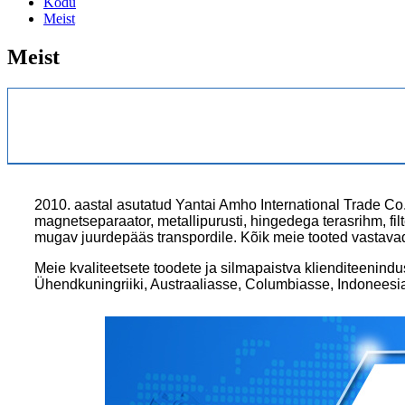
Kodu
Meist
Meist
2010. aastal asutatud Yantai Amho International Trade Co., 
magnetseparaator, metallipurusti, hingedega terasrihm, fi
mugav juurdepääs transpordile. Kõik meie tooted vastavad 
Meie kvaliteetsete toodete ja silmapaistva klienditeen
Ühendkuningriiki, Austraaliasse, Columbiasse, Indoneesi