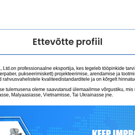
Ettevõtte profiil
Ltd.on professionaalne eksportija, kes tegeleb tööpinkide tarviku
lterpaber, pukseerimiskett) projekteerimise, arendamise ja toot
rahvusvahelistele kvaliteedistandarditele ja on kõrgelt hinnat
induse tulemusena oleme saavutanud ülemaailmse võrgustiku, m
asse, Malyaasiasse, Vietnamisse, Tai Ukrainasse jne.