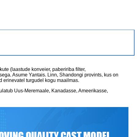
te (laastude konveier, pabeririba filter,
misega. Asume Yantais. Linn, Shandongi provints, kus on
ud erinevatel turgudel kogu maailmas.
is ulatub Uus-Meremaale, Kanadasse, Ameerikasse,