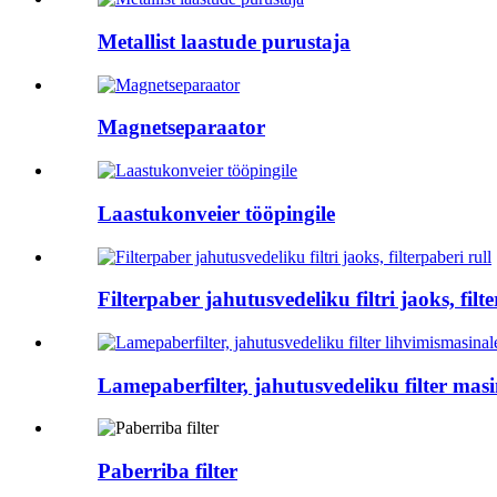
Metallist laastude purustaja
Magnetseparaator
Laastukonveier tööpingile
Filterpaber jahutusvedeliku filtri jaoks, filt
Lamepaberfilter, jahutusvedeliku filter masin
Paberriba filter