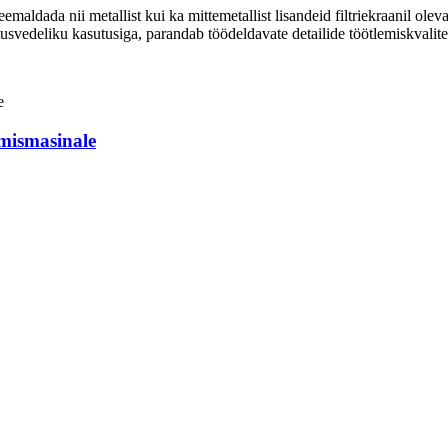
emaldada nii metallist kui ka mittemetallist lisandeid filtriekraanil ole
utusvedeliku kasutusiga, parandab töödeldavate detailide töötlemiskvalit
imismasinale