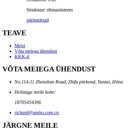
Struktuur: rihmasüsteem
päring
detail
TEAVE
Meist
Võta meiega ühendust
KKK-d
VÕTA MEIEGA ÜHENDUST
No.114-11 Zhenshan Road, Zhifu piirkond, Yantai, Hiina
Helistage meile kohe:
18705454396
richard@amho.com.cn
JÄRGNE MEILE