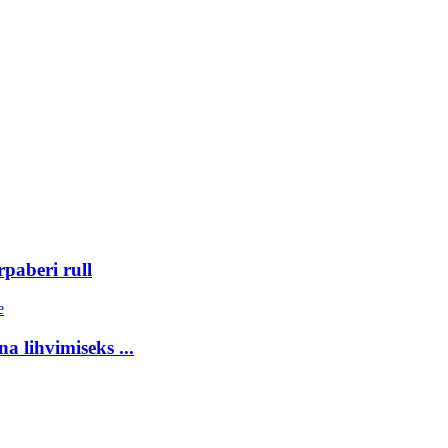
erpaberi rull
a lihvimiseks ...