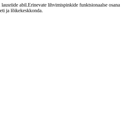
va lausriide abil.Erinevate lihvimispinkide funktsionaalse osana
eeti ja lõikekeskkonda.