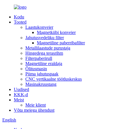
Kodu
Tooted
Laastukonveier
Magnetkiibi konveier
Jahutusvedeliku filter
Magnetiline paberribafilter
Metallilaastude purustaja
Hingedega terasrihm
Filterpaberirull
Magnetiline eraldaja
Õlitusmasin
Piima jahutuspaak
CNC vertikaalne töötluskeskus
Masinakruustang
Uudised
KKK-d
Meist
Meie klient
Võta meiega ühendust
English