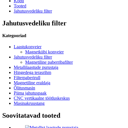
Kodu
Tooted
Jahutusvedeliku filter
Jahutusvedeliku filter
Kategooriad
Laastukonveier
Magnetkiibi konveier
Jahutusvedeliku filter
Magnetiline paberribafilter
Metallilaastude purustaja
Hingedega terasrihm
Filterpaberirull
Magnetiline eraldaja
Õlitusmasin
Piima jahutuspaak
CNC vertikaalne töötluskeskus
Masinakruustang
Soovitatavad tooted