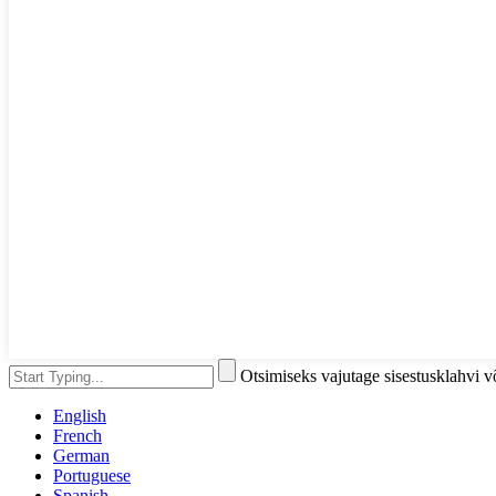
Otsimiseks vajutage sisestusklahvi 
English
French
German
Portuguese
Spanish