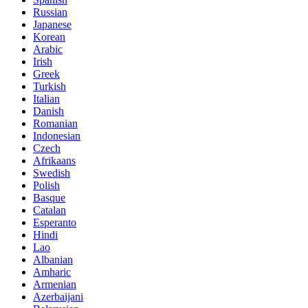
Russian
Japanese
Korean
Arabic
Irish
Greek
Turkish
Italian
Danish
Romanian
Indonesian
Czech
Afrikaans
Swedish
Polish
Basque
Catalan
Esperanto
Hindi
Lao
Albanian
Amharic
Armenian
Azerbaijani