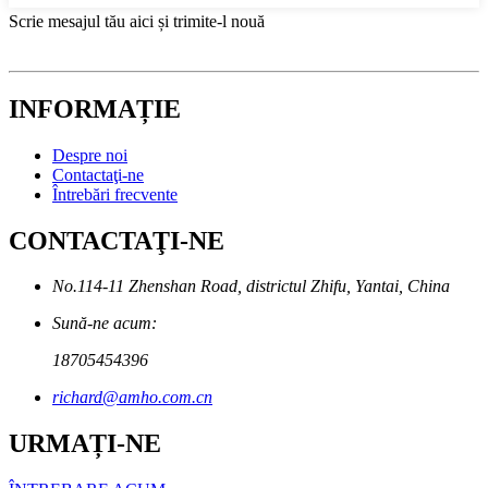
Scrie mesajul tău aici și trimite-l nouă
INFORMAȚIE
Despre noi
Contactaţi-ne
Întrebări frecvente
CONTACTAŢI-NE
No.114-11 Zhenshan Road, districtul Zhifu, Yantai, China
Sună-ne acum:
18705454396
richard@amho.com.cn
URMAȚI-NE