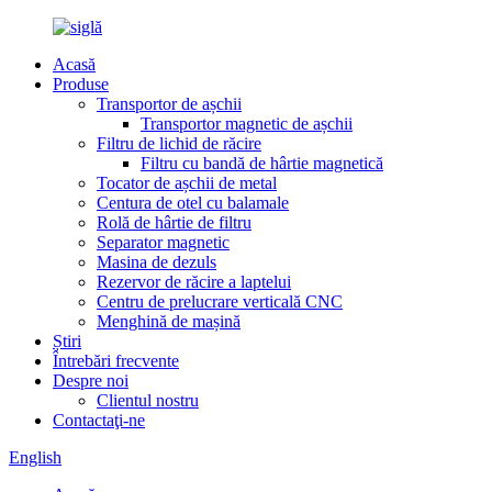
Acasă
Produse
Transportor de așchii
Transportor magnetic de așchii
Filtru de lichid de răcire
Filtru cu bandă de hârtie magnetică
Tocator de așchii de metal
Centura de otel cu balamale
Rolă de hârtie de filtru
Separator magnetic
Masina de dezuls
Rezervor de răcire a laptelui
Centru de prelucrare verticală CNC
Menghină de mașină
Știri
Întrebări frecvente
Despre noi
Clientul nostru
Contactaţi-ne
English