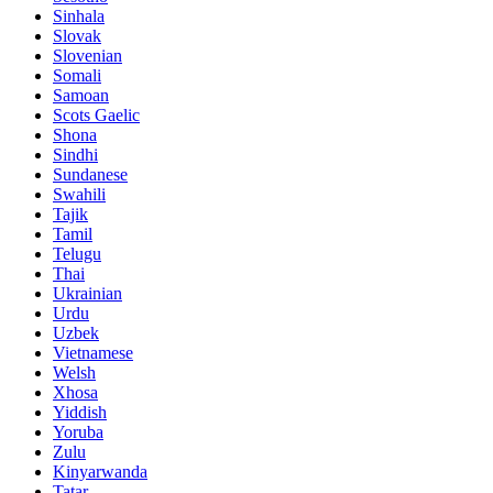
Sinhala
Slovak
Slovenian
Somali
Samoan
Scots Gaelic
Shona
Sindhi
Sundanese
Swahili
Tajik
Tamil
Telugu
Thai
Ukrainian
Urdu
Uzbek
Vietnamese
Welsh
Xhosa
Yiddish
Yoruba
Zulu
Kinyarwanda
Tatar