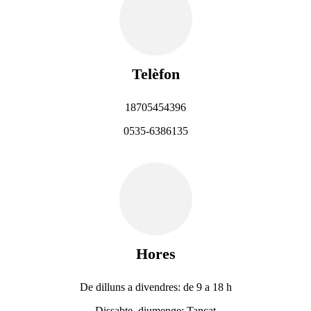
Telèfon
18705454396
0535-6386135
Hores
De dilluns a divendres: de 9 a 18 h
Dissabte, diumenge: Tancat