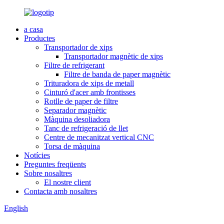
a casa
Productes
Transportador de xips
Transportador magnètic de xips
Filtre de refrigerant
Filtre de banda de paper magnètic
Trituradora de xips de metall
Cinturó d'acer amb frontisses
Rotlle de paper de filtre
Separador magnètic
Màquina desoliadora
Tanc de refrigeració de llet
Centre de mecanitzat vertical CNC
Torsa de màquina
Notícies
Preguntes freqüents
Sobre nosaltres
El nostre client
Contacta amb nosaltres
English