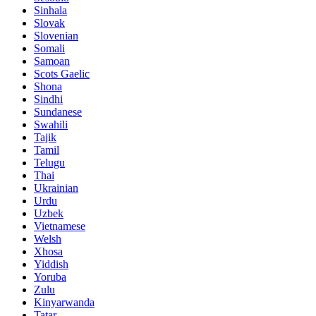
Sinhala
Slovak
Slovenian
Somali
Samoan
Scots Gaelic
Shona
Sindhi
Sundanese
Swahili
Tajik
Tamil
Telugu
Thai
Ukrainian
Urdu
Uzbek
Vietnamese
Welsh
Xhosa
Yiddish
Yoruba
Zulu
Kinyarwanda
Tatar