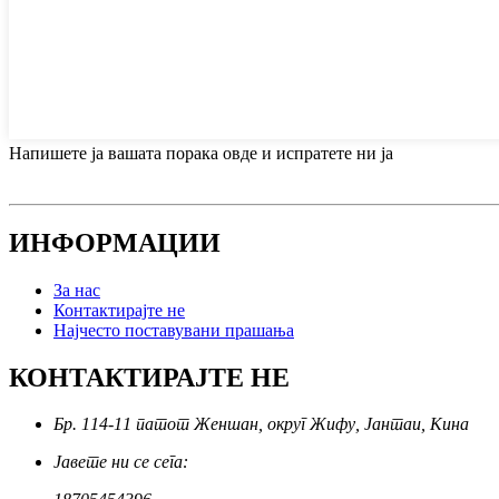
Напишете ја вашата порака овде и испратете ни ја
ИНФОРМАЦИИ
За нас
Контактирајте не
Најчесто поставувани прашања
КОНТАКТИРАЈТЕ НЕ
Бр. 114-11 патот Женшан, округ Жифу, Јантаи, Кина
Јавете ни се сега: