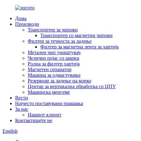
Дома
Производи
Транспортер за чипови
Транспортер со магнетни чипови
Филтер за течноста за ладење
Филтер за магнетна лента за хартија
Метален чип уништувач
Челичен појас со шарки
Ролна за филтер хартија
Магнетен сепаратор
Машина за одмаглување
Резервоар за ладење на млеко
Центар за вертикална обработка со ЦПУ
Машинска менгеме
Вести
Најчесто поставувани прашања
За нас
Нашиот клиент
Контактирајте не
English