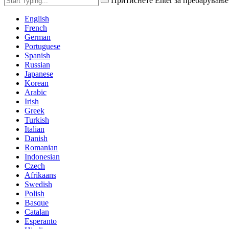
Притиснете Enter за пребарување
English
French
German
Portuguese
Spanish
Russian
Japanese
Korean
Arabic
Irish
Greek
Turkish
Italian
Danish
Romanian
Indonesian
Czech
Afrikaans
Swedish
Polish
Basque
Catalan
Esperanto