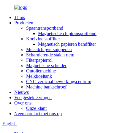
Thuis
Producten
Spaantransportband
Magnetische chiptransportband
Koelvloeistoffilter
Magnetisch papieren bandfilter
Metaalchipversnipperaar
Scharnierende stalen riem
Filterpapierrol
Magnetische scheider
Ontoliemachine
Melkkoeltank
CNC verticaal bewerkingscentrum
Machine bankschroef
Nieuws
Veelgestelde vragen
Over ons
Onze klant
Neem contact met ons op
English