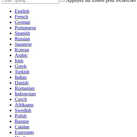
Appuyez sur Entrée pour rechercher
English
French
German
Portuguese
Spanish
Russian
Japanese
Korean
Arabic
Irish
Greek
Turkish
Italian
Danish
Romanian
Indonesian
Czech
Afrikaans
Swedish
Polish
Basque
Catalan
Esperanto