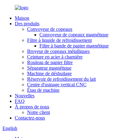
Maison
Des produits
Convoyeur de copeaux
Convoyeur de copeaux magnétique
Filtre à liquide de refroidissement
Filtre à bande de papier magnétique
Broyeur de copeaux métalliques
Ceinture en acier à charnière
Rouleau de papier filtre
Séparateur magnétique
Machine de déshuilage
Réservoir de refroidissement du lait
Centre d'usinage vertical CNC
Étau de machine
Nouvelles
FAQ
À propos de nous
Notre client
Contactez-nous
English