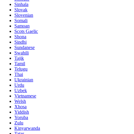
Sinhala
Slovak
Slovenian
Somali
Samoan
Scots Gaelic
Shona
Sindhi
Sundanese
Swahili
Tajik
Tamil
Telugu
Thai
Ukrainian
Urdu
Uzbek
Vietnamese
Welsh
Xhosa
Yiddish
Yoruba
Zulu
Kinyarwanda
Tatar