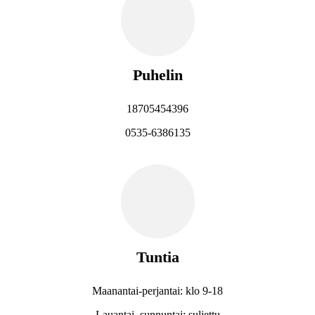
Puhelin
18705454396
0535-6386135
Tuntia
Maanantai-perjantai: klo 9-18
Lauantai, sunnuntai: suljettu