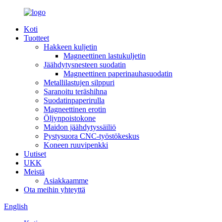
Koti
Tuotteet
Hakkeen kuljetin
Magneettinen lastukuljetin
Jäähdytysnesteen suodatin
Magneettinen paperinauhasuodatin
Metallilastujen silppuri
Saranoitu teräshihna
Suodatinpaperirulla
Magneettinen erotin
Öljynpoistokone
Maidon jäähdytyssäiliö
Pystysuora CNC-työstökeskus
Koneen ruuvipenkki
Uutiset
UKK
Meistä
Asiakkaamme
Ota meihin yhteyttä
English