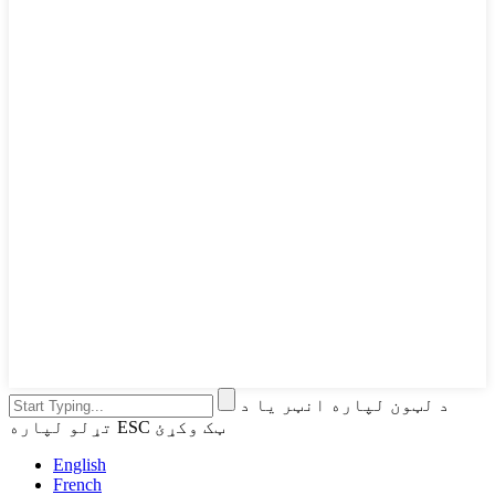
د لټون لپاره انټر یا د
تړلو لپاره ESC ټک وکړئ
English
French