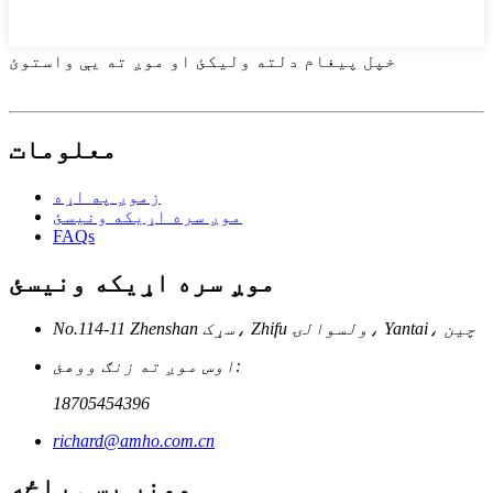
خپل پیغام دلته ولیکئ او موږ ته یې واستوئ
معلومات
زموږ په اړه
موږ سره اړیکه ونیسئ
FAQs
موږ سره اړیکه ونیسئ
No.114-11 Zhenshan سړک، Zhifu ولسوالۍ، Yantai، چین
اوس موږ ته زنګ ووهئ:
18705454396
richard@amho.com.cn
مونږ پسی راځه