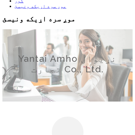
کور
موږ سره اړیکه ونیسئ
موږ سره اړیکه ونیسئ
Yantai Amho نړیوال
تجارت Co., Ltd.