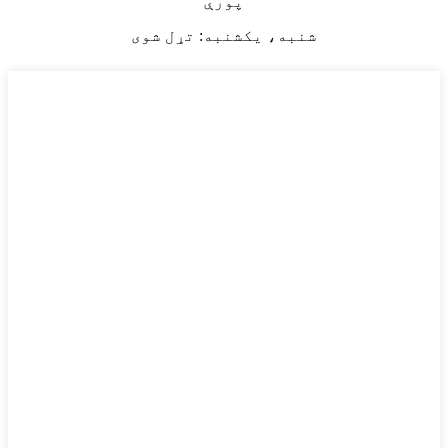
پورې
شنبه، یکشنبه: تړل شوی