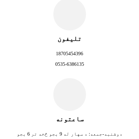
تلیفون
18705454396
0535-6386135
ساعتونه
دوشنبه-جمعه: د سهار له 9 بجو څخه تر 6 بجو