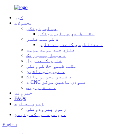
کور
محصولات
چپ لېږدونکی
مقناطیسي چپ لیږدونکی
د کولنټ فلټر
د مقناطیسي کاغذ بند فلټر
فلزي چپه ټوټه ټوټه
د سټیل بیلټ زنګ
فلټر کاغذ رول
مقناطیسي جلا کوونکی
د غوړولو ماشین
د شیدو یخولو ټانک
د CNC عمودی ماشین مرکز
د ماشین ویس
خبرونه
FAQs
زموږ په اړه
زموږ پیرودونکي
موږ سره اړیکه ونیسئ
English