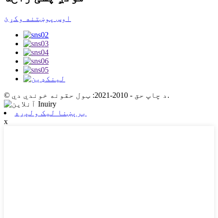
اوس پوښتنه وکړئ
© د چاپ حق - 2010-2021: ټول حقونه خوندي دي.
برېښنا لیک ولېږه
x