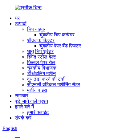
घर
उत्पादों
चिप वाहक
चुंबकीय चिप कन्वेयर
शीतलक फ़िल्टर
चुंबकीय पेपर बैंड फ़िल्टर
धातु चिप श्रेडर
हिंगेड स्टील बेल्ट
फ़िल्टर पेपर रोल
चुंबकीय विभाजक
डीओइलिंग मशीन
दूध ठंडा करने की टंकी
सीएनसी वर्टिकल मशीनिंग सेंटर
मशीन वाइस
समाचार
पूछे जाने वाले प्रश्न
हमारे बारे में
हमारे क्लाइंट
संपर्क करें
English