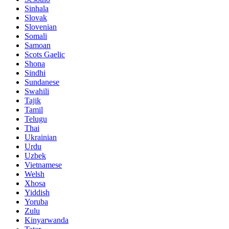
Sinhala
Slovak
Slovenian
Somali
Samoan
Scots Gaelic
Shona
Sindhi
Sundanese
Swahili
Tajik
Tamil
Telugu
Thai
Ukrainian
Urdu
Uzbek
Vietnamese
Welsh
Xhosa
Yiddish
Yoruba
Zulu
Kinyarwanda