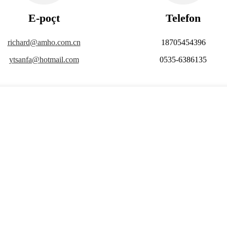
E-poçt
Telefon
richard@amho.com.cn
18705454396
ytsanfa@hotmail.com
0535-6386135