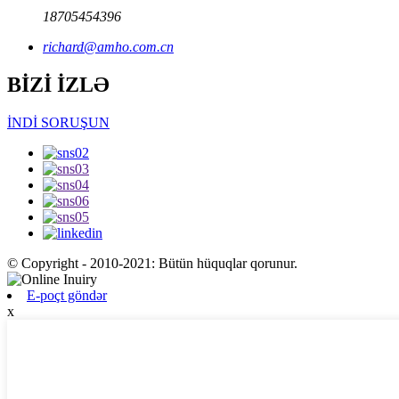
18705454396
richard@amho.com.cn
BİZİ İZLƏ
İNDİ SORUŞUN
© Copyright - 2010-2021: Bütün hüquqlar qorunur.
E-poçt göndər
x