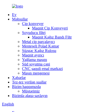
Ev
Məhsullar
Çip konveyer
Maqnit Çip Konveyeri
Soyuducu filtri
Maqnit Kağız Bandı Filtr
Metal çip parçalayıcı
Menteşeli Polad Kəmər
Süzgəc Kağız Rulosu
Maqnit ayırıcı
Yağlama maşını
Süd soyutma çəni
CNC şaquli emal mərkəzi
Maşın mengenesi
Xəbərlər
Tez-tez verilən suallar
Bizim haqqımızda
Müştərimiz
Bizimlə əlaqə saxlayın
English