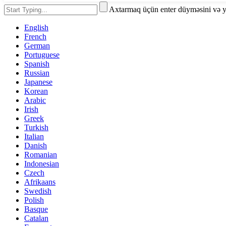
Axtarmaq üçün enter düyməsini və 
English
French
German
Portuguese
Spanish
Russian
Japanese
Korean
Arabic
Irish
Greek
Turkish
Italian
Danish
Romanian
Indonesian
Czech
Afrikaans
Swedish
Polish
Basque
Catalan