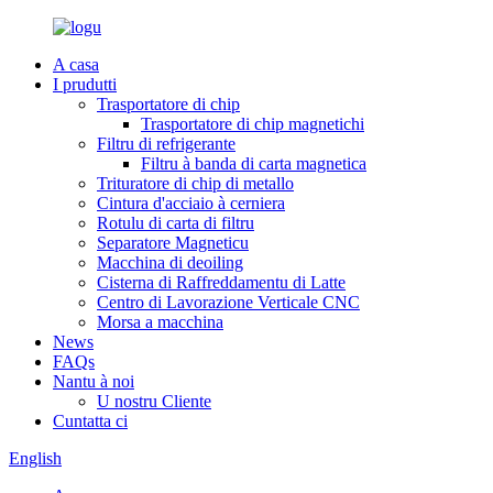
A casa
I prudutti
Trasportatore di chip
Trasportatore di chip magnetichi
Filtru di refrigerante
Filtru à banda di carta magnetica
Trituratore di chip di metallo
Cintura d'acciaio à cerniera
Rotulu di carta di filtru
Separatore Magneticu
Macchina di deoiling
Cisterna di Raffreddamentu di Latte
Centro di Lavorazione Verticale CNC
Morsa a macchina
News
FAQs
Nantu à noi
U nostru Cliente
Cuntatta ci
English