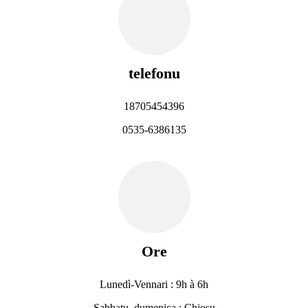
telefonu
18705454396
0535-6386135
Ore
Lunedì-Vennari : 9h à 6h
Sabbatu, dumenica : Chjosu