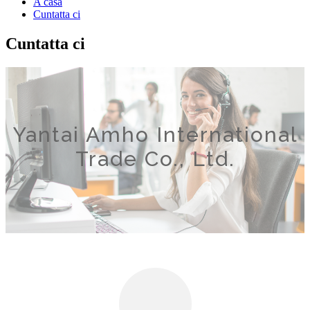
A casa
Cuntatta ci
Cuntatta ci
Yantai Amho International
Trade Co., Ltd.