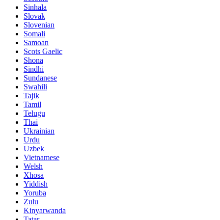
Sinhala
Slovak
Slovenian
Somali
Samoan
Scots Gaelic
Shona
Sindhi
Sundanese
Swahili
Tajik
Tamil
Telugu
Thai
Ukrainian
Urdu
Uzbek
Vietnamese
Welsh
Xhosa
Yiddish
Yoruba
Zulu
Kinyarwanda
Tatar