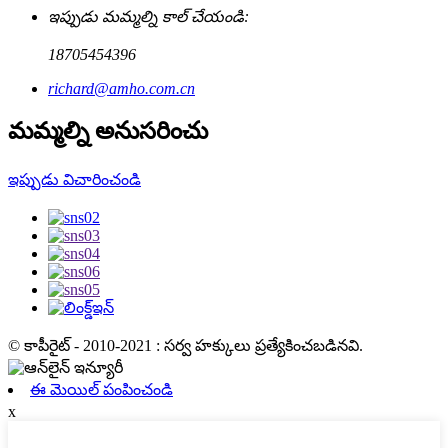
ఇప్పుడు మమ్మల్ని కాల్ చేయండి:
18705454396
richard@amho.com.cn
మమ్మల్ని అనుసరించు
ఇప్పుడు విచారించండి
© కాపీరైట్ - 2010-2021 : సర్వ హక్కులు ప్రత్యేకించబడినవి.
ఈ మెయిల్ పంపించండి
x