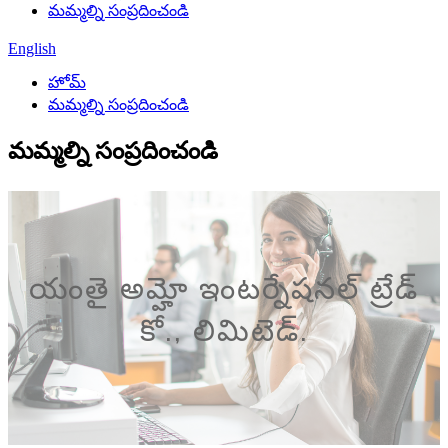
మమ్మల్ని సంప్రదించండి
English
హోమ్
మమ్మల్ని సంప్రదించండి
మమ్మల్ని సంప్రదించండి
యంతై అమ్హో ఇంటర్నేషనల్ ట్రేడ్
కో., లిమిటెడ్.