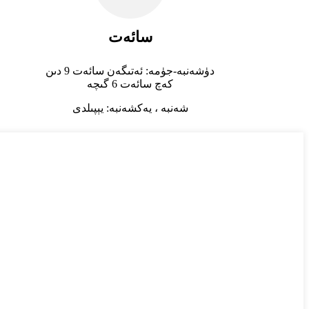
سائەت
دۈشەنبە-جۈمە: ئەتىگەن سائەت 9 دىن
كەچ سائەت 6 گىچە
شەنبە ، يەكشەنبە: يېپىلدى