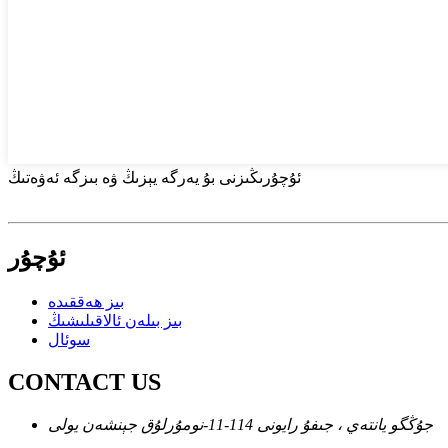
ئۇچۇرىڭىزنى بۇ يەرگە يېزىڭ ۋە بىزگە ئەۋەتىڭ
ئۇچۇر
بىز ھەققىدە
بىز بىلەن ئالاقىلىشىڭ
سوئال
CONTACT US
جۇڭگو يانتەي ، جىفۇ رايونى 114-11-نومۇرلۇق جېنشەن يولى