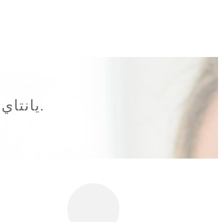
يانتاي ئامخو خەلقئارا سودا چەكلىك شىركىتى.