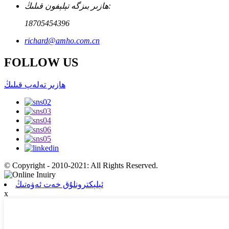
ھازىر بىزگە تېلېفون قىلىڭ:
18705454396
richard@amho.com.cn
FOLLOW US
ھازىر تەلەپ قىلىڭ
© Copyright - 2010-2021: All Rights Reserved.
ئېلېكترونلۇق خەت ئەۋەتىڭ
x