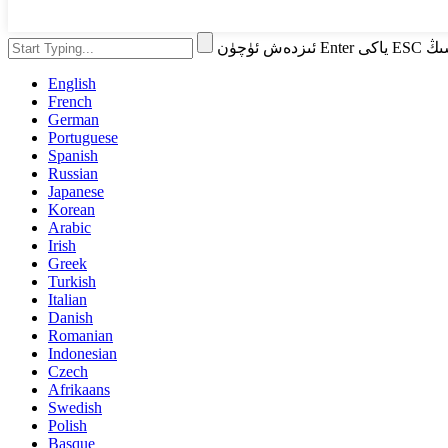
ESC نى بېسىڭ
English
French
German
Portuguese
Spanish
Russian
Japanese
Korean
Arabic
Irish
Greek
Turkish
Italian
Danish
Romanian
Indonesian
Czech
Afrikaans
Swedish
Polish
Basque