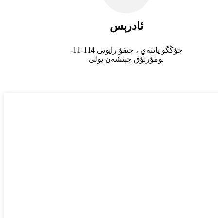
ئادرېس
جۇڭگو يانتەي ، جىفۇ رايونى 114-11-
نومۇرلۇق جېنشەن يولى