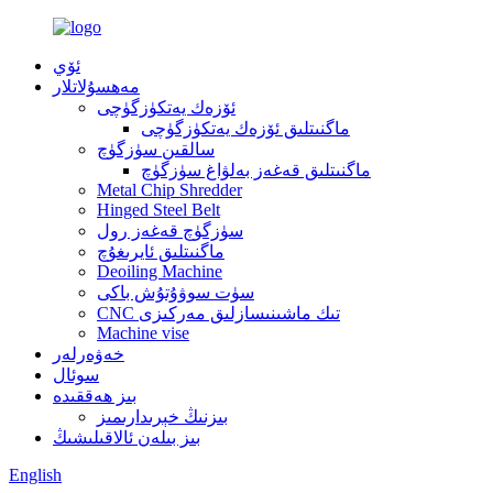
ئۆي
مەھسۇلاتلار
ئۆزەك يەتكۈزگۈچى
ماگنىتلىق ئۆزەك يەتكۈزگۈچى
سالقىن سۈزگۈچ
ماگنىتلىق قەغەز بەلۋاغ سۈزگۈچ
Metal Chip Shredder
Hinged Steel Belt
سۈزگۈچ قەغەز رول
ماگنىتلىق ئايرىغۇچ
Deoiling Machine
سۈت سوۋۇتۇش باكى
CNC تىك ماشىنىسازلىق مەركىزى
Machine vise
خەۋەرلەر
سوئال
بىز ھەققىدە
بىزنىڭ خېرىدارىمىز
بىز بىلەن ئالاقىلىشىڭ
English