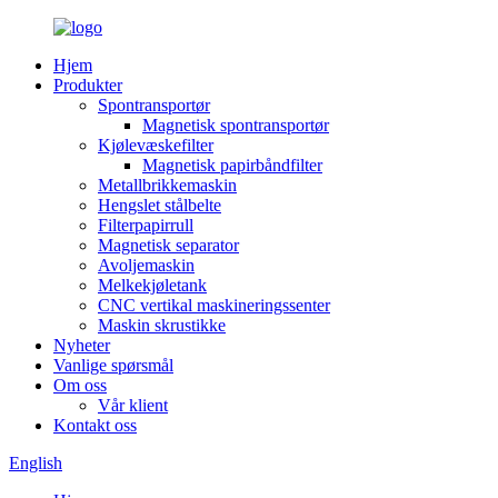
Hjem
Produkter
Spontransportør
Magnetisk spontransportør
Kjølevæskefilter
Magnetisk papirbåndfilter
Metallbrikkemaskin
Hengslet stålbelte
Filterpapirrull
Magnetisk separator
Avoljemaskin
Melkekjøletank
CNC vertikal maskineringssenter
Maskin skrustikke
Nyheter
Vanlige spørsmål
Om oss
Vår klient
Kontakt oss
English