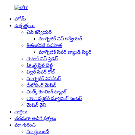
హోమ్
ఉత్పత్తులు
చిప్ కన్వేయర్
మాగ్నెటిక్ చిప్ కన్వేయర్
శీతలకరణి వడపోత
మాగ్నెటిక్ పేపర్ బ్యాండ్ ఫిల్టర్
మెటల్ చిప్ ష్రెడర్
హింగ్డ్ స్టీల్ బెల్ట్
ఫిల్టర్ పేపర్ రోల్
మాగ్నెటిక్ సెపరేటర్
డీలోలింగ్ మెషిన్
మిల్క్ కూలింగ్ ట్యాంక్
CNC వర్టికల్ మ్యాచింగ్ సెంటర్
మెషిన్ వైస్
వార్తలు
తరచుగా అడిగే ప్రశ్నలు
మా గురించి
మా క్లయింట్