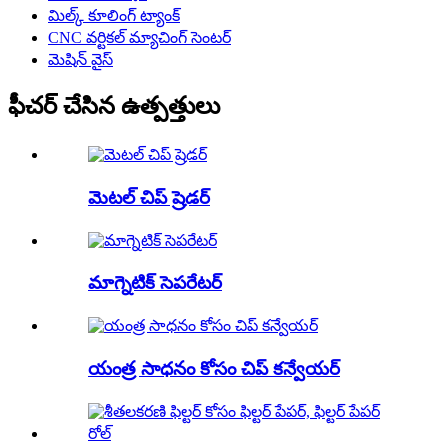
మిల్క్ కూలింగ్ ట్యాంక్
CNC వర్టికల్ మ్యాచింగ్ సెంటర్
మెషిన్ వైస్
ఫీచర్ చేసిన ఉత్పత్తులు
మెటల్ చిప్ ష్రెడర్
మాగ్నెటిక్ సెపరేటర్
యంత్ర సాధనం కోసం చిప్ కన్వేయర్