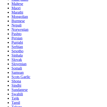
Maltese
Maori
Marathi
Mongolian
Burmese
Nepali
Norwegian
Pashto
Persian
Punjabi
Serbian
Sesotho
Sinhala
Slovak
Slovenian
Somali
Samoan
Scots Gaelic
Shona
Sindhi
Sundanese
Swahili
Tajik
Tamil
Telugu