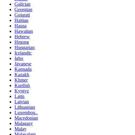
Galician
Georgian
Gujarati
Haitian
Hausa
Hawaiian
Hebrew
Hmong
Hungarian
Icelandic
Igbo
Javanese
Kannada
Kazakh
Khmer
Kurdish
Kyrgyz
Latin
Latvian
Lithuanian
Luxembou..
Macedonian
Malagasy
Malay
Malayalam