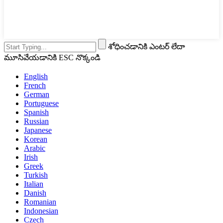
శోధించడానికి ఎంటర్ లేదా
మూసివేయడానికి ESC నొక్కండి
English
French
German
Portuguese
Spanish
Russian
Japanese
Korean
Arabic
Irish
Greek
Turkish
Italian
Danish
Romanian
Indonesian
Czech