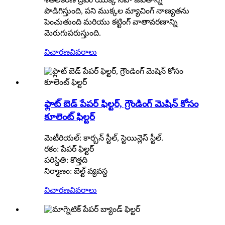
పొడిగిస్తుంది, పని ముక్కల మ్యాచింగ్ నాణ్యతను
పెంచుతుంది మరియు కట్టింగ్ వాతావరణాన్ని
మెరుగుపరుస్తుంది.
విచారణ
వివరాలు
ఫ్లాట్ బెడ్ పేపర్ ఫిల్టర్, గ్రౌండింగ్ మెషిన్ కోసం
కూలెంట్ ఫిల్టర్
మెటీరియల్: కార్బన్ స్టీల్, స్టెయిన్లెస్ స్టీల్.
రకం: పేపర్ ఫిల్టర్
పరిస్థితి: కొత్తది
నిర్మాణం: బెల్ట్ వ్యవస్థ
విచారణ
వివరాలు