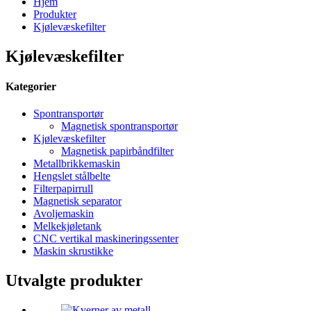
Hjem
Produkter
Kjølevæskefilter
Kjølevæskefilter
Kategorier
Spontransportør
Magnetisk spontransportør
Kjølevæskefilter
Magnetisk papirbåndfilter
Metallbrikkemaskin
Hengslet stålbelte
Filterpapirrull
Magnetisk separator
Avoljemaskin
Melkekjøletank
CNC vertikal maskineringssenter
Maskin skrustikke
Utvalgte produkter