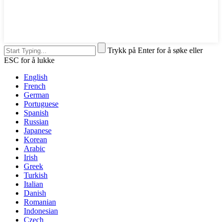
Trykk på Enter for å søke eller
ESC for å lukke
English
French
German
Portuguese
Spanish
Russian
Japanese
Korean
Arabic
Irish
Greek
Turkish
Italian
Danish
Romanian
Indonesian
Czech