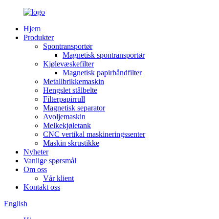
Hjem
Produkter
Spontransportør
Magnetisk spontransportør
Kjølevæskefilter
Magnetisk papirbåndfilter
Metallbrikkemaskin
Hengslet stålbelte
Filterpapirrull
Magnetisk separator
Avoljemaskin
Melkekjøletank
CNC vertikal maskineringssenter
Maskin skrustikke
Nyheter
Vanlige spørsmål
Om oss
Vår klient
Kontakt oss
English