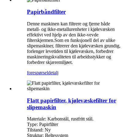
Papirbåndfilter
Denne maskinen kan filtrere og fjerne både
metall- og ikke-metallurenheter i kjølevæsken
effektivt ved hjelp av den ikke-vevde
filterskjermen.Som en funksjonell del av ulike
slipemaskiner, filtrerer den kjølevæsken grundig,
forlenger levetiden til kjølevæsken, forbedrer
maskineringskvaliteten til arbeidsstykker og
forbedrer skjæremiljøet.
forespørsel
detalj
Flatt papirfilter, kjølevæskefilter for
slipemaskin
Materiale: Karbonstål, rustfritt stål.
Type: Papirfilter
Tilstand: Ny
Struktur: Beltesystem