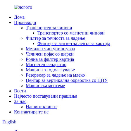
Дома
Производи
Транспортер за чипови
Транспортер со магнетни чипови
Филтер за течноста за ладење
Филтер за магнетна лента за хартија
Метален чип уништувач
Челичен појас со шарки
Ролна за филтер хартија
Магнетен сепаратор
Машина за одмаглување
Резервоар за ладење на млеко
Центар за вертикална обработка со ЦПУ
Машинска менгеме
Вести
Најчесто поставувани прашања
За нас
Нашиот клиент
Контактирајте не
English