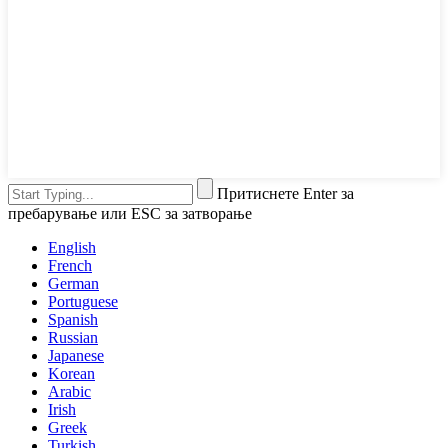
Притиснете Enter за
пребарување или ESC за затворање
English
French
German
Portuguese
Spanish
Russian
Japanese
Korean
Arabic
Irish
Greek
Turkish