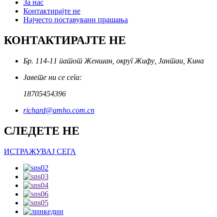
За нас
Контактирајте не
Најчесто поставувани прашања
КОНТАКТИРАЈТЕ НЕ
Бр. 114-11 патот Женшан, округ Жифу, Јантаи, Кина
Јавете ни се сега:
18705454396
richard@amho.com.cn
СЛЕДЕТЕ НЕ
ИСТРАЖУВАЈ СЕГА