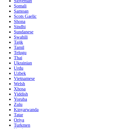
Slovenian
Somali
Samoan
Scots Gaelic
Shona
Sindhi
Sundanese
Swahili
Tajik
Tamil
Telugu
Thai
Ukrainian
Urdu
Uzbek
Vietnamese
Welsh
Xhosa
Yiddish
Yoruba
Zulu
Kinyarwanda
Tatar
Oriya
Turkmen