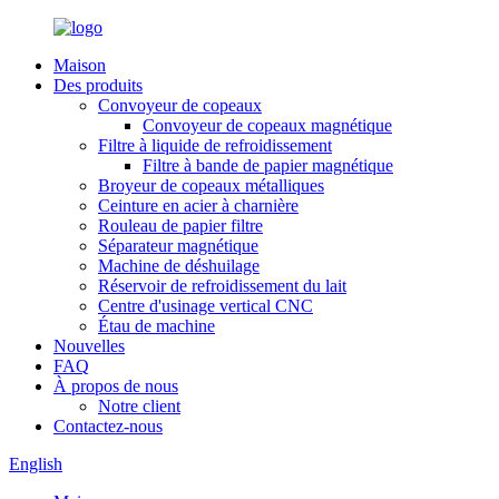
Maison
Des produits
Convoyeur de copeaux
Convoyeur de copeaux magnétique
Filtre à liquide de refroidissement
Filtre à bande de papier magnétique
Broyeur de copeaux métalliques
Ceinture en acier à charnière
Rouleau de papier filtre
Séparateur magnétique
Machine de déshuilage
Réservoir de refroidissement du lait
Centre d'usinage vertical CNC
Étau de machine
Nouvelles
FAQ
À propos de nous
Notre client
Contactez-nous
English