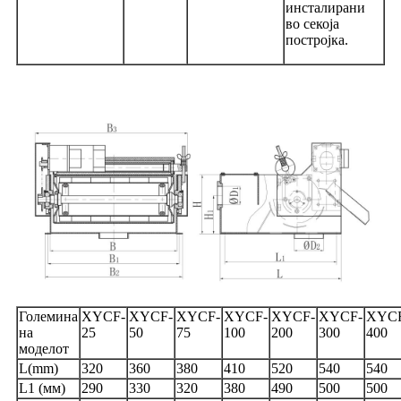
инсталирани
во секоја
постројка.
Големина
XYCF-
XYCF-
XYCF-
XYCF-
XYCF-
XYCF-
XYC
на
25
50
75
100
200
300
400
моделот
L(mm)
320
360
380
410
520
540
540
L1 (мм)
290
330
320
380
490
500
500