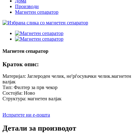
Дома
Производи
Магнетен сепаратор
Магнетен сепаратор
Краток опис:
Материјал: Јаглероден челик, не'рѓосувачки челик.магнетен
валјак
Тип: Филтер за прв чекор
Состојба: Ново
Структура: магнетен валјак
Испратете ни е-пошта
Детали за производот