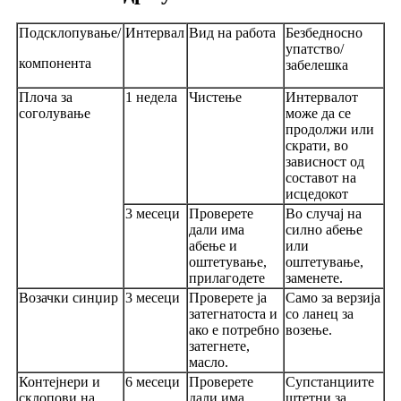
Подсклопување/
Интервал
Вид на работа
Безбедносно
упатство/
компонента
забелешка
Плоча за
1 недела
Чистење
Интервалот
соголување
може да се
продолжи или
скрати, во
зависност од
составот на
исцедокот
3 месеци
Проверете
Во случај на
дали има
силно абење
абење и
или
оштетување,
оштетување,
прилагодете
заменете.
Возачки синџир
3 месеци
Проверете ја
Само за верзија
затегнатоста и
со ланец за
ако е потребно
возење.
затегнете,
масло.
Контејнери и
6 месеци
Проверете
Супстанциите
склопови на
дали има
штетни за