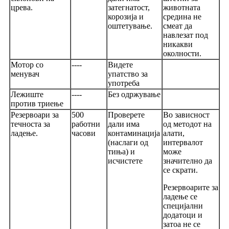
црева.
затегнатост,
животната
корозија и
средина не
оштетување.
смеат да
навлезат под
никакви
околности.
Мотор со
----
Видете
менувач
упатство за
употреба
Лежиште
----
Без одржување
против триење
Резервоари за
500
Проверете
Во зависност
течноста за
работни
дали има
од методот на
ладење.
часови
контаминација
алати,
(наслаги од
интервалот
тиња) и
може
исчистете
значително да
се скрати.
Резервоарите за
ладење се
специјални
додатоци и
затоа не се