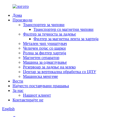
Дома
Производи
Транспортер за чипови
Транспортер со магнетни чипови
Филтер за течноста за ладење
Филтер за магнетна лента за хартија
Метален чип уништувач
Челичен појас со шарки
Ролна за филтер хартија
Магнетен сепаратор
Машина за одмаглување
Резервоар за ладење на млеко
Центар за вертикална обработка со ЦПУ
Машинска менгеме
Вести
Најчесто поставувани прашања
За нас
Нашиот клиент
Контактирајте не
English