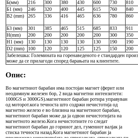
Б(мм)
216
300
380
430
600
730
810
Б1 (мм)
246
320
400
445
615
760
840
B2 (mm)
265
336
416
465
636
780
860
Б3 (мм)
301
385
465
515
685
833
911
H(mm)
200
200
200
200
200
300
350
H1 (мм)
130
130
130
130
130
190
190
D2 (mm)
100
120
120
125
125
150
200
Забелешка: Големината на горенаведеното е стандарден произ
може да се прилагоди според барањата на клиентите.
Опис:
Во магнетниот барабан има постојан магнет (ферит или
неодимиум железен бор, 2 вида магнетни интензитети:
1000GS и 3000GS).магнетниот барабан ротира управуван
од моторот.кога течноста што содржи нечистотија од
магнетно железо е во близина на магнетниот барабан,
магнетниот барабан може да ја одвои нечистотијата на
магнетното железо.Кога нечистотиите го следат
магнетниот барабан до горниот дел, гумениот валјак ја
стиска течноста назад.Кога магнетниот барабан ја
придвижува нечистотијата до стругалката, стругалката ги