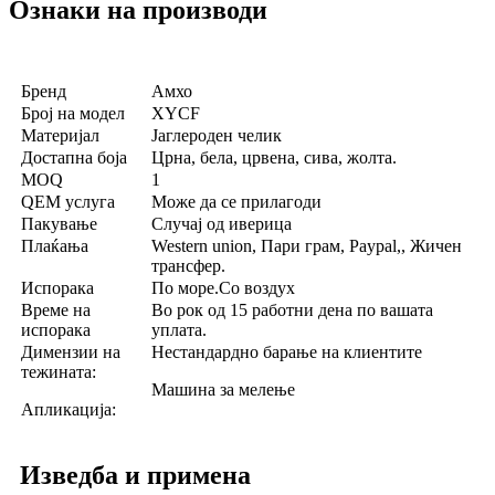
Ознаки на производи
Бренд
Амхо
Број на модел
XYCF
Материјал
Јаглероден челик
Достапна боја
Црна, бела, црвена, сива, жолта.
MOQ
1
QEM услуга
Може да се прилагоди
Пакување
Случај од иверица
Плаќања
Western union, Пари грам, Paypal,, Жичен
трансфер.
Испорака
По море.Со воздух
Време на
Во рок од 15 работни дена по вашата
испорака
уплата.
Димензии на
Нестандардно барање на клиентите
тежината:
Машина за мелење
Апликација:
Изведба и примена