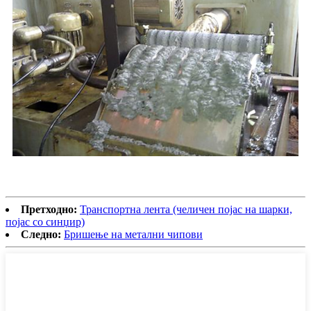
Претходно:
Транспортна лента (челичен појас на шарки,
појас со синџир)
Следно:
Бришење на метални чипови