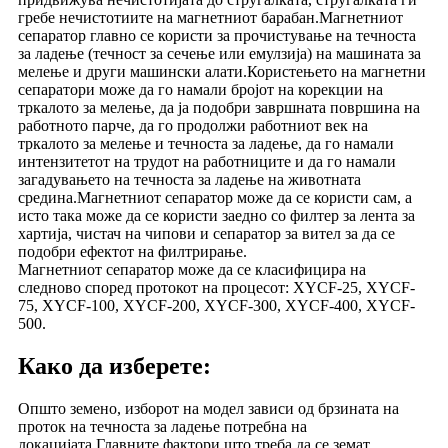
гребе нечистотиите на магнетниот барабан.Магнетниот
сепаратор главно се користи за прочистување на течноста
за ладење (течност за сечење или емулзија) на машината за
мелење и други машински алати.Користењето на магнетни
сепаратори може да го намали бројот на корекции на
тркалото за мелење, да ја подобри завршната површина на
работното парче, да го продолжи работниот век на
тркалото за мелење и течноста за ладење, да го намали
интензитетот на трудот на работниците и да го намали
загадувањето на течноста за ладење на животната
средина.Магнетниот сепаратор може да се користи сам, а
исто така може да се користи заедно со филтер за лента за
хартија, чистач на чипови и сепаратор за вител за да се
подобри ефектот на филтрирање.
Магнетниот сепаратор може да се класифицира на
следново според протокот на процесот: XYCF-25, XYCF-
75, XYCF-100, XYCF-200, XYCF-300, XYCF-400, XYCF-
500.
Како да изберете:
Општо земено, изборот на модел зависи од брзината на
проток на течноста за ладење потребна на
локацијата.Главните фактори што треба да се земат