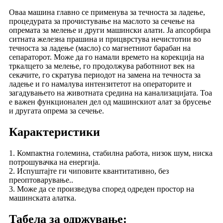
Оваа машина главно се применува за течноста за ладење,
процедурата за прочистување на маслото за сечење на
опремата за мелење и други машински алати. Ја апсорбира
ситната железна прашина и прицврстува нечистотии во
течноста за ладење (масло) со магнетниот барабан на
сепараторот. Може да го намали времето на корекција на
тркалцето за мелење, го продолжува работниот век на
секачите, го скратува периодот на замена на течноста за
ладење и го намалува интензитетот на операторите и
загадувањето на животната средина на канализацијата. Тоа
е важен функционален дел од машинскиот алат за брусење
и другата опрема за сечење.
Карактеристики
1. Компактна големина, стабилна работа, низок шум, ниска
потрошувачка на енергија.
2. Испуштајте ги чиповите квантитативно, без
преоптоварување..
3. Може да се произведува според одреден простор на
машинската алатка.
Табела за одржување: