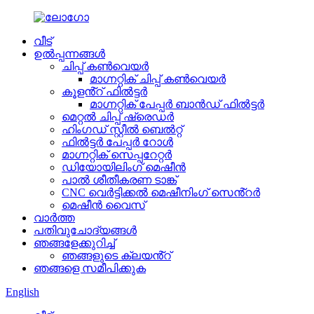
വീട്
ഉൽപ്പന്നങ്ങൾ
ചിപ്പ് കൺവെയർ
മാഗ്നറ്റിക് ചിപ്പ് കൺവെയർ
കൂളൻ്റ് ഫിൽട്ടർ
മാഗ്നറ്റിക് പേപ്പർ ബാൻഡ് ഫിൽട്ടർ
മെറ്റൽ ചിപ്പ് ഷ്രെഡർ
ഹിംഗഡ് സ്റ്റീൽ ബെൽറ്റ്
ഫിൽട്ടർ പേപ്പർ റോൾ
മാഗ്നറ്റിക് സെപ്പറേറ്റർ
ഡിയോയിലിംഗ് മെഷീൻ
പാൽ ശീതീകരണ ടാങ്ക്
CNC വെർട്ടിക്കൽ മെഷീനിംഗ് സെൻ്റർ
മെഷീൻ വൈസ്
വാർത്ത
പതിവുചോദ്യങ്ങൾ
ഞങ്ങളേക്കുറിച്ച്
ഞങ്ങളുടെ ക്ലയൻ്റ്
ഞങ്ങളെ സമീപിക്കുക
English