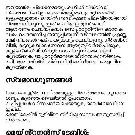
ഈ യന്ത്രം പ്രധാനമായും കൂളിംഗ് ലിക്വിഡ്,
ഗ്രൈൻഡിംഗ് ഉപകരണങ്ങളുടെയും മറ്റ് മെഷീൻ
ടൂളുകളുടെയും ഓയിൽ ശുദ്ധീകരണ പ്രക്രിയയ്ക്കായി
പ്രയോഗിക്കുന്നു. ഇത് ചെറിയ ഇരുമ്പ് പൊടി
ആഗിരണം ചെയ്യുകയും സെപ്പറേറ്ററിൻ്റെ കാന്തിക
ഡ്രം ഉപയോഗിച്ച് തണുപ്പിക്കുന്ന ദ്രാവകത്തിൽ (എണ്ണ)
മാലിന്യങ്ങൾ ഘടിപ്പിക്കുകയും ചെയ്യുന്നു. ഗ്രിങ്ങിംഗ്
വീൽ, കട്ടറുകളുടെ സേവന ആയുസ്സ് വർദ്ധിപ്പിക്കുക,
കൂളിംഗ് ലിക്വിഡ് മാറ്റിസ്ഥാപിക്കുന്ന കാലയളവ്
കുറയ്ക്കുക, ഓപ്പറേറ്റർമാരുടെ തീവ്രത കുറയ്ക്കുക,
മലിനജലത്തിൻ്റെ പരിസ്ഥിതി മലിനീകരണം എന്നിവ
കുറയ്ക്കുക.
സ്വഭാവഗുണങ്ങൾ
1.കോംപാക്റ്റ് sizt, സ്ഥിരതയുള്ള പ്രവർത്തനം, കുറഞ്ഞ
ശബ്ദം, കുറഞ്ഞ വൈദ്യുതി ഉപഭോഗം.
2. ചിപ്പുകൾ ഡിസ്ചാർജ് ചെയ്യുക, ഓവർലോഡിംഗ്
ഇല്ല..
3.ഇത് മെഷീൻ ടൂളിൻ്റെ നിർദ്ദിഷ്ട സ്ഥലം അനുസരിച്ച്
നിർമ്മിക്കാം.
മെയിൻ്റനൻസ് ടേബിൾ: