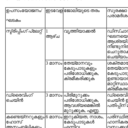
ഉപസംയോജനം/
ഇടവേള
ജോലിയുടെ തരം
സുരക്ഷാ ന
പരാമർശ
ഘടകം
സ്ട്രിപ്പിംഗ് പ്ലേറ്റ്
1
വൃത്തിയാക്കൽ
ഡിസ്ചാർ
ആഴ്ച
ഘടനയെ
ആശ്രയിച
നീണ്ടുന
ചെറുതാ
ചെയ്യാം
3 മാസം
തേയ്മാനവും
ശക്തമാ
കേടുപാടുകളും
തേയ്മാ
പരിശോധിക്കുക,
കേടുപാ
ക്രമീകരിക്കുക
ഉണ്ടായാ
മാറ്റിസ്ഥാ
ക്രമീകര
ഡ്രൈവിംഗ്
3 മാസം
പിരിമുറുക്കം
ഡ്രൈവിം
ചെയിൻ
പരിശോധിക്കുക,
ചെയിൻ ഉ
ആവശ്യമെങ്കിൽ
പതിപ്പിന് 
മുറുക്കുക, എണ്ണ.
കണ്ടെയ്നറുകളും
6 മാസം
ഇറുകിയത, നാശം,
പരിസ്ഥിതി
ഹോസ്
കേടുപാടുകൾ
ഹാനികര
അസംബ്ലികളും.
എന്നിവ
വസ്തുക്ക