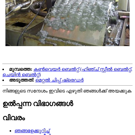
മുമ്പത്തെ:
കൺവെയർ ബെൽറ്റ് (ഹിഞ്ച് സ്റ്റീൽ ബെൽറ്റ്,
ചെയിൻ ബെൽറ്റ്)
അടുത്തത്:
മെറ്റൽ ചിപ്പ് ഷ്രെഡർ
നിങ്ങളുടെ സന്ദേശം ഇവിടെ എഴുതി ഞങ്ങൾക്ക് അയക്കുക
ഉൽപ്പന്ന വിഭാഗങ്ങൾ
വിവരം
ഞങ്ങളേക്കുറിച്ച്