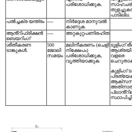
പരിശോധിക്കുക.
സാഹചര്യ
തുളച്ചു
പാടില്ല.
പൽച്ചക്ര യന്ത്രം
----
നിർദ്ദേശ മാനുവൽ
കാണുക
ആൻ്റിഫ്രിക്ഷൻ
----
അറ്റകുറ്റപണിരഹിത
ബെയറിംഗ്
ശീതീകരണ
500
മലിനീകരണം (ചെളി
ടൂളിംഗ് 
ടാങ്കുകൾ.
ജോലി
നിക്ഷേപം)
ആശ്രയിച്
സമയം
പരിശോധിക്കുക,
വളരെ
വൃത്തിയാക്കുക
ചെറുതാക്
കൂളിംഗ് 
പ്രത്യേ
ആക്സസറ
അതിനാൽ
പ്ലാൻ്റി
സ്ഥാപിച്ചിട