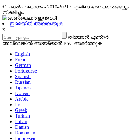
© പകർപ്പവകാശം - 2010-2021 : എല്ലാ അവകാശങ്ങളും
നിക്ഷിപ്തം.
ഇമെയിൽ അയയ്ക്കുക
x
തിരയാൻ എൻ്റർ
അല്ലെങ്കിൽ അടയ്ക്കാൻ ESC അമർത്തുക
English
French
German
Portuguese
Spanish
Russian
Japanese
Korean
Arabic
Irish
Greek
Turkish
Italian
Danish
Romanian
Indonesian