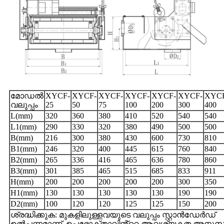
മോഡൽ
XYCF-
XYCF-
XYCF-
XYCF-
XYCF-
XYCF-
XYC
വലുപ്പം
25
50
75
100
200
300
400
L(mm)
320
360
380
410
520
540
540
L1(mm)
290
330
320
380
490
500
500
B(mm)
216
300
380
430
600
730
810
B1(mm)
246
320
400
445
615
760
840
B2(mm)
265
336
416
465
636
780
860
B3(mm)
301
385
465
515
685
833
911
H(mm)
200
200
200
200
200
300
350
H1(mm)
130
130
130
130
130
190
190
D2(mm)
100
120
120
125
125
150
200
ശ്രദ്ധിക്കുക: മുകളിലുള്ളവയുടെ വലുപ്പം സ്റ്റാൻഡേർഡ്
ഉൽപ്പന്നമാണ്, ഉപഭോക്താവിൻ്റെ ആവശ്യകത അനുസരി