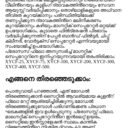
വീലിൻ്റെയും കൂളിംഗ് ദ്രാവകത്തിൻ്റെയും സേവന
ആയുസ്സ് വർദ്ധിപ്പിക്കാനും തൊഴിലാളികളുടെ അധ്വാന
തീവ്രത കുറയ്ക്കാനും പരിസ്ഥിതിയിലേക്ക്
തണുപ്പിക്കുന്ന ദ്രാവകത്തിൻ്റെ മലിനീകരണം
കുറയ്ക്കാനും കഴിയും.മാഗ്നറ്റിക് സെപ്പറേറ്റർ ഒറ്റയ്ക്ക്
ഉപയോഗിക്കാം, കൂടാതെ ഫിൽട്രേഷൻ പ്രഭാവം
വർദ്ധിപ്പിക്കുന്നതിന് പേപ്പർ ബാൻഡ് ഫിൽട്ടർ, ചിപ്പ്
ക്ലീനർ, വോർട്ടക്സ് സെപ്പറേറ്റർ എന്നിവയുമായി
സംയോജിച്ച് ഉപയോഗിക്കാം.
പ്രോസസ് ഫ്ലോ അനുസരിച്ച് മാഗ്നറ്റിക്
സെപ്പറേറ്ററിനെ ഇനിപ്പറയുന്നവയായി തരംതിരിക്കാം:
XYCF-25, XYCF-75, XYCF-100, XYCF-200, XYCF-300,
XYCF-400, XYCF-500.
എങ്ങനെ തിരഞ്ഞെടുക്കാം:
പൊതുവായി പറഞ്ഞാൽ, ഏത് മോഡൽ
തിരഞ്ഞെടുക്കാൻ സൈറ്റിൽ ആവശ്യമായ കൂളൻ്റ്
ഫ്ലോ റേറ്റ് ആശ്രയിച്ചിരിക്കുന്നു.മോഡൽ
തിരഞ്ഞെടുക്കുമ്പോൾ പരിഗണിക്കേണ്ട പ്രധാന
ഘടകങ്ങളിൽ ഇവ ഉൾപ്പെടുന്നു: പ്രോസസ്സ് ഫ്ലോ,
മാഗ്നെറ്റിക് സെപ്പറേറ്ററിൻ്റെ ഇൻലെറ്റ് ഉയരം,
സൈറ്റിലെ ഇൻസ്റ്റാളേഷൻ സ്ഥലം.കാന്തിക
വിഭജനത്തിൻ്റെ നിശ്ചിത ദ്വാരം 4-9 ആണ്.