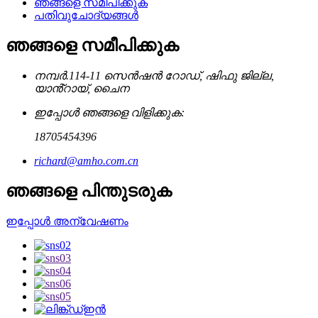
ഞങ്ങളെ സമീപിക്കുക
പതിവുചോദ്യങ്ങൾ
ഞങ്ങളെ സമീപിക്കുക
നമ്പർ.114-11 സെൻഷൻ റോഡ്, ഷിഫു ജില്ല,
യാൻ്റായ്, ചൈന
ഇപ്പോൾ ഞങ്ങളെ വിളിക്കുക:
18705454396
richard@amho.com.cn
ഞങ്ങളെ പിന്തുടരുക
ഇപ്പോൾ അന്വേഷണം