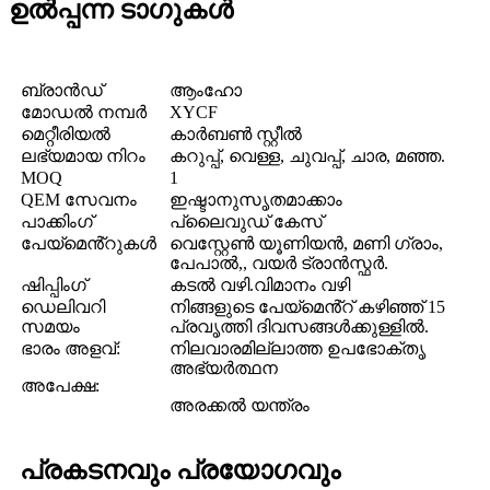
ഉൽപ്പന്ന ടാഗുകൾ
ബ്രാൻഡ്
ആംഹോ
മോഡൽ നമ്പർ
XYCF
മെറ്റീരിയൽ
കാർബൺ സ്റ്റീൽ
ലഭ്യമായ നിറം
കറുപ്പ്, വെള്ള, ചുവപ്പ്, ചാര, മഞ്ഞ.
MOQ
1
QEM സേവനം
ഇഷ്ടാനുസൃതമാക്കാം
പാക്കിംഗ്
പ്ലൈവുഡ് കേസ്
പേയ്മെൻ്റുകൾ
വെസ്റ്റേൺ യൂണിയൻ, മണി ഗ്രാം,
പേപാൽ,, വയർ ട്രാൻസ്ഫർ.
ഷിപ്പിംഗ്
കടൽ വഴി.വിമാനം വഴി
ഡെലിവറി
നിങ്ങളുടെ പേയ്‌മെൻ്റ് കഴിഞ്ഞ് 15
സമയം
പ്രവൃത്തി ദിവസങ്ങൾക്കുള്ളിൽ.
ഭാരം അളവ്:
നിലവാരമില്ലാത്ത ഉപഭോക്തൃ
അഭ്യർത്ഥന
അപേക്ഷ:
അരക്കൽ യന്ത്രം
പ്രകടനവും പ്രയോഗവും