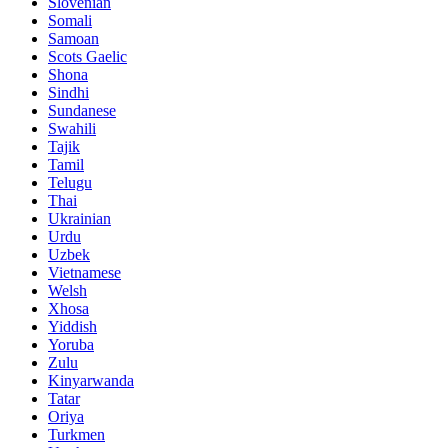
Slovenian
Somali
Samoan
Scots Gaelic
Shona
Sindhi
Sundanese
Swahili
Tajik
Tamil
Telugu
Thai
Ukrainian
Urdu
Uzbek
Vietnamese
Welsh
Xhosa
Yiddish
Yoruba
Zulu
Kinyarwanda
Tatar
Oriya
Turkmen