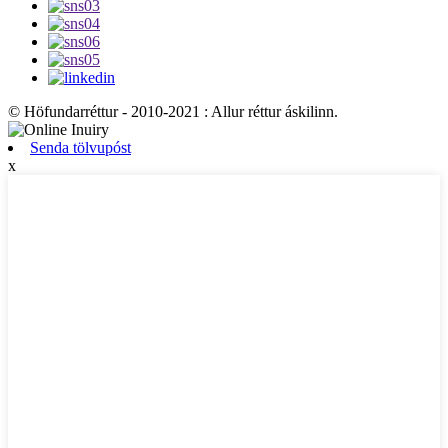
© Höfundarréttur - 2010-2021 : Allur réttur áskilinn.
Senda tölvupóst
x