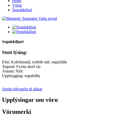
Heim
Vörur
Segulskiljari
Segulskiljari
Stutt lýsing:
Efni: Kolefnisstál, ryðfrítt stál. segulrúlla
Tegund: Fyrsta skref sía
Ástand: Nýtt
Uppbygging: segulrúlla
Sendu tölvupóst til okkar
Upplýsingar um vöru
Vörumerki