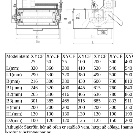
ModelStærð
XYCF-
XYCF-
XYCF-
XYCF-
XYCF-
XYCF-
XY
25
50
75
100
200
300
400
L(mm)
320
360
380
410
520
540
540
L1(mm)
290
330
320
380
490
500
500
B(mm)
216
300
380
430
600
730
810
B1(mm)
246
320
400
445
615
760
840
B2(mm)
265
336
416
465
636
780
860
B3(mm)
301
385
465
515
685
833
911
H(mm)
200
200
200
200
200
300
350
H1(mm)
130
130
130
130
130
190
190
D2(mm)
100
120
120
125
125
150
200
Athugið: Stærðin hér að ofan er staðlað vara, hægt að aðlaga í sam
kröfur viðskiptavinarins.