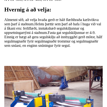
Hvernig á að velja:
Almennt séð, að velja hvaða gerð er háð flæðihraða kælivökva
sem þarf á staðnum.Helstu þættir sem þarf að hafa í huga við val
á líkani eru: ferliflæði, inntakshæð segulskiljunnar og
uppsetningarrými á staðnum.Fasta gat segulskiljunnar er 4-9.
Einnig er hægt að gera segulskilju að innbyggðri gerð mótor, hálf
segulmagnaðir fyrir segulmagnaðir trommur og segulmagnaðir
sem snúast, en enginn snúningur fyrir segul.