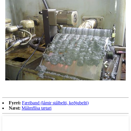
Fyrri:
Færiband (lámir stálbelti, keðjubelti)
Næst:
Málmflísa tætari