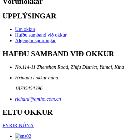
Vöruflokkar
UPPLÝSINGAR
Um okkur
Hafðu samband við okkur
Algengar spurningar
HAFÐU SAMBAND VIÐ OKKUR
No.114-11 Zhenshan Road, Zhifu District, Yantai, Kína
Hringdu í okkur núna:
18705454396
richard@amho.com.cn
ELTU OKKUR
FYRIR NÚNA