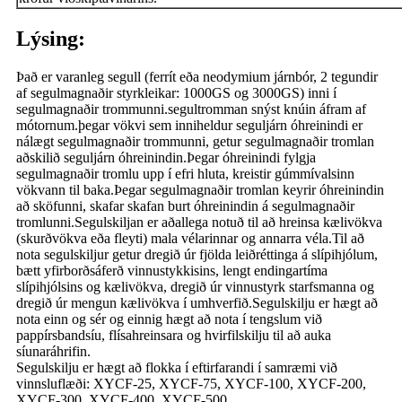
Lýsing:
Það er varanleg segull (ferrít eða neodymium járnbór, 2 tegundir
af segulmagnaðir styrkleikar: 1000GS og 3000GS) inni í
segulmagnaðir trommunni.segultromman snýst knúin áfram af
mótornum.þegar vökvi sem inniheldur seguljárn óhreinindi er
nálægt segulmagnaðir trommunni, getur segulmagnaðir tromlan
aðskilið seguljárn óhreinindin.Þegar óhreinindi fylgja
segulmagnaðir tromlu upp í efri hluta, kreistir gúmmívalsinn
vökvann til baka.Þegar segulmagnaðir tromlan keyrir óhreinindin
að sköfunni, skafar skafan burt óhreinindin á segulmagnaðir
tromlunni.Segulskiljan er aðallega notuð til að hreinsa kælivökva
(skurðvökva eða fleyti) mala vélarinnar og annarra véla.Til að
nota segulskiljur getur dregið úr fjölda leiðréttinga á slípihjólum,
bætt yfirborðsáferð vinnustykkisins, lengt endingartíma
slípihjólsins og kælivökva, dregið úr vinnustyrk starfsmanna og
dregið úr mengun kælivökva í umhverfið.Segulskilju er hægt að
nota einn og sér og einnig hægt að nota í tengslum við
pappírsbandsíu, flísahreinsara og hvirfilskilju til að auka
síunaráhrifin.
Segulskilju er hægt að flokka í eftirfarandi í samræmi við
vinnsluflæði: XYCF-25, XYCF-75, XYCF-100, XYCF-200,
XYCF-300, XYCF-400, XYCF-500.