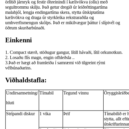
örlítið járnryk og festir óhreinindi í kælivökva (olíu) með
segultrommu skilju. Það getur dregið úr leiðréttingartíma
malahjól, lengja endingartíma skera, stytta útskiptatíma
kælivökva og draga úr styrkleika rekstraraðila og
umhverfismengun skólps. Það er mikilvægur þáttur í slípivél og
öðrum skurðarbúnaði.
Einkenni
1. Compact stærð, stöðugur gangur, lítill hávaði, lítil orkunotkun.
2. Losaðu flís magn, engin ofhleðsla ..
3.Það er hægt að framleiða í samræmi við tilgreint rými
vélbúnaðarins.
Viðhaldstafla:
Undirsamsetning/
Tímabil
Tegund vinnu
Öryggisleiðb
hluti
Strípandi diskur
1 vika
Þrif
Tímabilið er 
stytta, allt ef
útskriftarinna