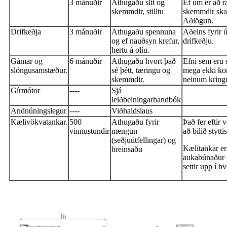
3 mánuðir
Athugaðu slit og
Ef um er að r
skemmdir, stilltu
skemmdir skal
Aðlögun.
Drifkeðja
3 mánuðir
Athugaðu spennuna
Aðeins fyrir 
og ef nauðsyn krefur,
drifkeðju.
hertu á olíu.
Gámar og
6 mánuðir
Athugaðu hvort það
Efni sem eru
slöngusamstæður.
sé þétt, tæringu og
mega ekki kom
skemmdir.
neinum krin
Gírmótor
----
Sjá
leiðbeiningarhandbók
Andnúningslegur
----
Viðhaldslaus
Kælivökvatankar.
500
Athugaðu fyrir
Það fer eftir 
vinnustundir
mengun
að bilið stytti
(seðjuútfellingar) og
Kælitankar er
hreinsaðu
aukabúnaður 
settir upp í h