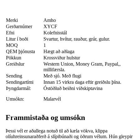
Merki
Amho
Gerðarnúmer
XYCF
Efni
Kolefnisstál
Litur í boði
Svartur, hvítur, rauður, grár, gulur.
MOQ
1
QEM þjónusta
Hægt að aðlaga
Pökkun
Krossviður hulstur
Greiðslur
Western Union, Money Gram, Paypal,,
millifærsla.
Sending
Með sjó. Með flugi
Sendingartími
Innan 15 virkra daga eftir greiðslu þína.
Þyngdarmál:
Óstöðluð beiðni viðskiptavina
Umsókn:
Malarvél
Frammistaða og umsókn
Þessi vél er aðallega notuð til að kæla vökva, klippa
olíuhreinsunaraðferð á slípibúnaði og öðrum vélum. Hún gleypir