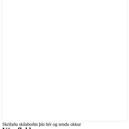
Skrifaðu skilaboðin þín hér og sendu okkur