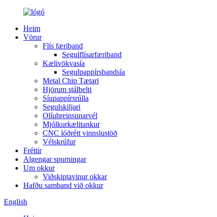
Heim
Vörur
Flís færiband
Segulflísarfæriband
Kælivökvasía
Segulpappírsbandsía
Metal Chip Tætari
Hjörum stálbelti
Síupappírsrúlla
Segulskiljari
Olíuhreinsunarvél
Mjólkurkælitankur
CNC lóðrétt vinnslustöð
Vélskrúfur
Fréttir
Algengar spurningar
Um okkur
Viðskiptavinur okkar
Hafðu samband við okkur
English