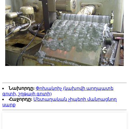
Նախորդը:
Փոխակրիչ (կախովի պողպատե
գոտի, շղթայի գոտի)
Հաջորդը:
Մետաղական չիպերի մանրացնող
սարք