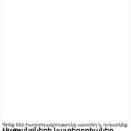
Գրեք ձեր հաղորդագրությունը այստեղ և ուղարկեք
Ապրանքների կատեգորիաներ
այն մեզ