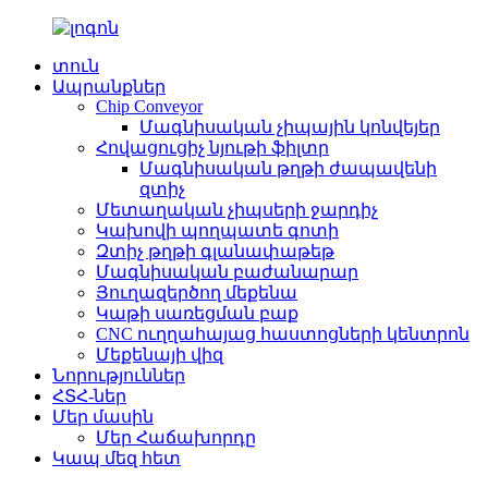
տուն
Ապրանքներ
Chip Conveyor
Մագնիսական չիպային կոնվեյեր
Հովացուցիչ նյութի ֆիլտր
Մագնիսական թղթի ժապավենի
զտիչ
Մետաղական չիպսերի ջարդիչ
Կախովի պողպատե գոտի
Զտիչ թղթի գլանափաթեթ
Մագնիսական բաժանարար
Յուղազերծող մեքենա
Կաթի սառեցման բաք
CNC ուղղահայաց հաստոցների կենտրոն
Մեքենայի վիզ
Նորություններ
ՀՏՀ-ներ
Մեր մասին
Մեր Հաճախորդը
Կապ մեզ հետ