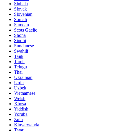
Sinhala
Slovak
Slovenian
Somali
Samoan
Scots Gaelic
Shona
Sindhi
Sundanese
Swahili
Tajik
Tamil
Telugu
Thai
Ukrainian
Urdu
Uzbek
Vietnamese
Welsh
Xhosa
Yiddish
Yoruba
Zulu
Kinyarwanda
Tatar