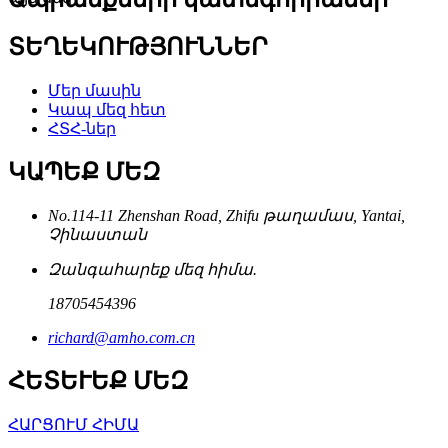
ՏԵՂԵԿՈՒԹՅՈՒՆՆԵՐ
Մեր մասին
Կապ մեզ հետ
ՀՏՀ-ներ
ԿԱՊԵՔ ՄԵԶ
No.114-11 Zhenshan Road, Zhifu թաղամաս, Yantai,
Չինաստան
Զանգահարեք մեզ հիմա.
18705454396
richard@amho.com.cn
ՀԵՏԵՒԵՔ ՄԵԶ
ՀԱՐՑՈՒՄ ՀԻՄԱ