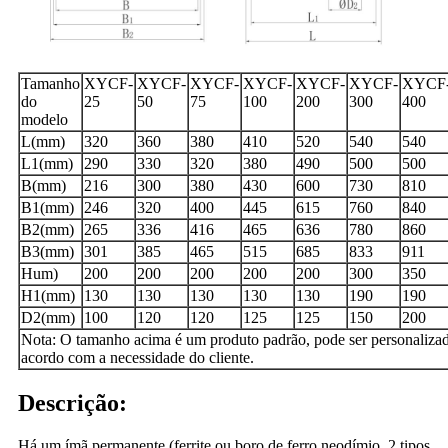
Tamanho
XYCF-
XYCF-
XYCF-
XYCF-
XYCF-
XYCF-
XYCF
do
25
50
75
100
200
300
400
modelo
L(mm)
320
360
380
410
520
540
540
L1(mm)
290
330
320
380
490
500
500
B(mm)
216
300
380
430
600
730
810
B1(mm)
246
320
400
445
615
760
840
B2(mm)
265
336
416
465
636
780
860
B3(mm)
301
385
465
515
685
833
911
Hum)
200
200
200
200
200
300
350
H1(mm)
130
130
130
130
130
190
190
D2(mm)
100
120
120
125
125
150
200
Nota: O tamanho acima é um produto padrão, pode ser personaliza
acordo com a necessidade do cliente.
Descrição:
Há um ímã permanente (ferrite ou boro de ferro neodímio, 2 tipos