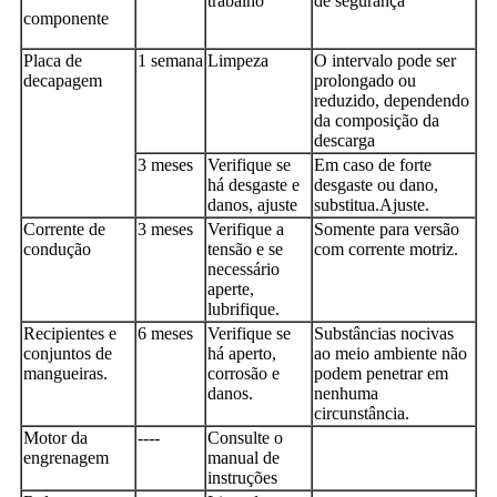
trabalho
de segurança
componente
Placa de
1 semana
Limpeza
O intervalo pode ser
decapagem
prolongado ou
reduzido, dependendo
da composição da
descarga
3 meses
Verifique se
Em caso de forte
há desgaste e
desgaste ou dano,
danos, ajuste
substitua.Ajuste.
Corrente de
3 meses
Verifique a
Somente para versão
condução
tensão e se
com corrente motriz.
necessário
aperte,
lubrifique.
Recipientes e
6 meses
Verifique se
Substâncias nocivas
conjuntos de
há aperto,
ao meio ambiente não
mangueiras.
corrosão e
podem penetrar em
danos.
nenhuma
circunstância.
Motor da
----
Consulte o
engrenagem
manual de
instruções