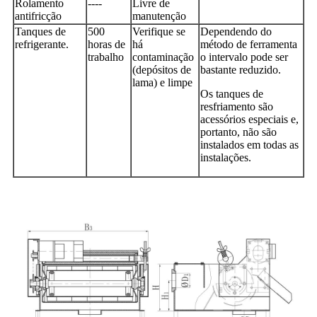
Rolamento
----
Livre de
antifricção
manutenção
Tanques de
500
Verifique se
Dependendo do
refrigerante.
horas de
há
método de ferramenta
trabalho
contaminação
o intervalo pode ser
(depósitos de
bastante reduzido.
lama) e limpe
Os tanques de
resfriamento são
acessórios especiais e,
portanto, não são
instalados em todas as
instalações.