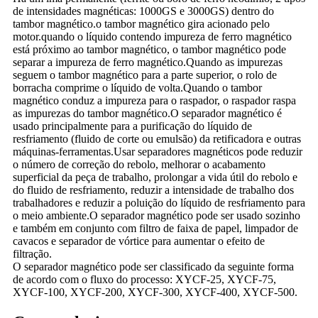
de intensidades magnéticas: 1000GS e 3000GS) dentro do
tambor magnético.o tambor magnético gira acionado pelo
motor.quando o líquido contendo impureza de ferro magnético
está próximo ao tambor magnético, o tambor magnético pode
separar a impureza de ferro magnético.Quando as impurezas
seguem o tambor magnético para a parte superior, o rolo de
borracha comprime o líquido de volta.Quando o tambor
magnético conduz a impureza para o raspador, o raspador raspa
as impurezas do tambor magnético.O separador magnético é
usado principalmente para a purificação do líquido de
resfriamento (fluido de corte ou emulsão) da retificadora e outras
máquinas-ferramentas.Usar separadores magnéticos pode reduzir
o número de correção do rebolo, melhorar o acabamento
superficial da peça de trabalho, prolongar a vida útil do rebolo e
do fluido de resfriamento, reduzir a intensidade de trabalho dos
trabalhadores e reduzir a poluição do líquido de resfriamento para
o meio ambiente.O separador magnético pode ser usado sozinho
e também em conjunto com filtro de faixa de papel, limpador de
cavacos e separador de vórtice para aumentar o efeito de
filtração.
O separador magnético pode ser classificado da seguinte forma
de acordo com o fluxo do processo: XYCF-25, XYCF-75,
XYCF-100, XYCF-200, XYCF-300, XYCF-400, XYCF-500.