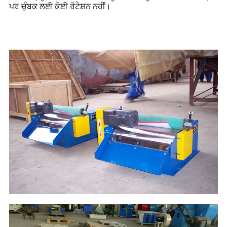
ਪਰ ਚੁੰਬਕ ਲਈ ਕੋਈ ਰੋਟੇਸ਼ਨ ਨਹੀਂ।