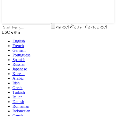
ਖੋਜ ਲਈ ਐਂਟਰ ਜਾਂ ਬੰਦ ਕਰਨ ਲਈ
ESC ਦਬਾਓ
English
French
German
Portuguese
Spanish
Russian
Japanese
Korean
Arabic
Irish
Greek
Turkish
Italian
Danish
Romanian
Indonesian
Czech