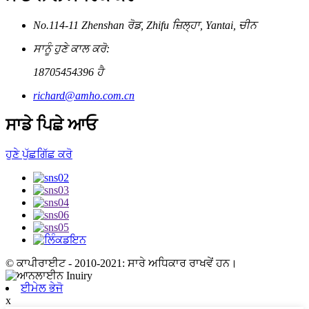
No.114-11 Zhenshan ਰੋਡ, Zhifu ਜ਼ਿਲ੍ਹਾ, Yantai, ਚੀਨ
ਸਾਨੂੰ ਹੁਣੇ ਕਾਲ ਕਰੋ:
18705454396 ਹੈ
richard@amho.com.cn
ਸਾਡੇ ਪਿਛੇ ਆਓ
ਹੁਣੇ ਪੁੱਛਗਿੱਛ ਕਰੋ
© ਕਾਪੀਰਾਈਟ - 2010-2021: ਸਾਰੇ ਅਧਿਕਾਰ ਰਾਖਵੇਂ ਹਨ।
ਈਮੇਲ ਭੇਜੋ
x