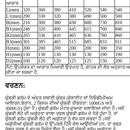
ਆਕਾਰ
L(mm)
320
360
380
410
520
540
540
L1(mm)
290
330
320
380
490
500
500
B(mm)
216
300
380
430
600
730
810
B1(mm)
246
320
400
445
615
760
840
B2(mm)
265
336
416
465
636
780
860
B3(mm)
301
385
465
515
685
833
911
H(mm)
200
200
200
200
200
300
350
H1(mm)
130
130
130
130
130
190
190
D2(mm)
100
120
120
125
125
150
200
ਨੋਟ: ਉਪਰੋਕਤ ਦਾ ਆਕਾਰ ਮਿਆਰੀ ਉਤਪਾਦ ਹੈ, ਗਾਹਕ ਦੀ ਲੋੜ ਅਨੁਸਾਰ ਅ
ਕੀਤਾ ਜਾ ਸਕਦਾ ਹੈ.
ਵਰਣਨ:
ਚੁੰਬਕੀ ਡਰੱਮ ਦੇ ਅੰਦਰ ਸਥਾਈ ਚੁੰਬਕ (ਫੇਰਾਈਟ ਜਾਂ ਨਿਓਡੀਮੀਅਮ
ਆਇਰਨ ਬੋਰਾਨ, 2 ਕਿਸਮ ਦੀਆਂ ਚੁੰਬਕੀ ਤੀਬਰਤਾ: 1000GS ਅਤੇ
3000GS) ਹੁੰਦਾ ਹੈ।ਚੁੰਬਕੀ ਡਰੱਮ ਮੋਟਰ ਦੁਆਰਾ ਚਲਾਇਆ ਜਾਂਦਾ ਹੈ।ਜਦੋਂ
ਚੁੰਬਕੀ ਲੋਹੇ ਦੀ ਅਸ਼ੁੱਧਤਾ ਵਾਲਾ ਤਰਲ ਚੁੰਬਕੀ ਡਰੱਮ ਦੇ ਨੇੜੇ ਹੁੰਦਾ ਹੈ, ਤਾਂ
ਚੁੰਬਕੀ ਡਰੱਮ ਚੁੰਬਕੀ ਲੋਹੇ ਦੀ ਅਸ਼ੁੱਧਤਾ ਨੂੰ ਵੱਖ ਕਰ ਸਕਦਾ ਹੈ।ਜਦੋਂ
ਅਸ਼ੁੱਧੀਆਂ ਚੁੰਬਕੀ ਡਰੱਮ ਦੇ ਉੱਪਰਲੇ ਹਿੱਸੇ ਵੱਲ ਆਉਂਦੀਆਂ ਹਨ, ਤਾਂ ਰਬੜ
ਰੋਲਰ ਤਰਲ ਨੂੰ ਵਾਪਸ ਨਿਚੋੜ ਲੈਂਦਾ ਹੈ।ਜਦੋਂ ਚੁੰਬਕੀ ਡਰੱਮ ਅਸ਼ੁੱਧਤਾ ਨੂੰ