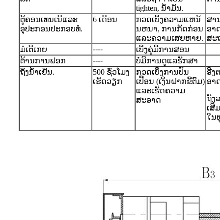
tighten, ນ້ໍາມັນ.
ຕູ້ຄອນເທນເນີແລະ
6 ເດືອນ
ກວດເບິ່ງຄວາມແຫນ້
ສານ
ອຸປະກອນປະກອບທໍ່.
ນຫນາ, ການກັດກ່ອນ
ອາດ
ແລະຄວາມເສຍຫາຍ.
ສະ
----
ມໍເຕີເກຍ
ເບິ່ງຄູ່ມືການສອນ
----
ຕ້ານການຟອກ
ບໍ່ມີການດູແລຮັກສາ
ຖັງນໍ້າເຢັນ.
500 ຊົ່ວໂມງ
ກວດເບິ່ງການປົນ
ອີງ
ເຮັດວຽກ
ເປື້ອນ (ເງິນຝາກຂີ້ຕົມ)
ອາດ
ແລະເຮັດຄວາມ
ຖັງ
ສະອາດ
ເສີມ
ໃນທ