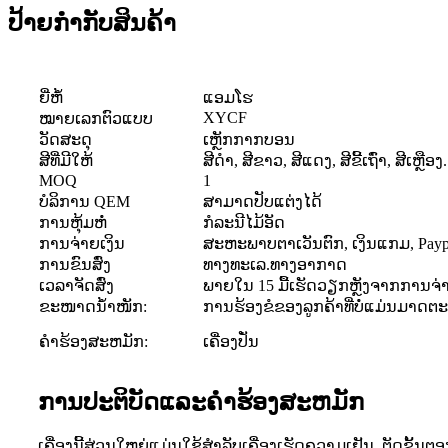
ປ້າຍກຳກັບສິນຄ້າ
ຍີ່ຫໍ້
ແອມໂຮ
XYCF
ໝາຍເລກຕົວແບບ
ວັດສະດຸ
ເຫຼັກ​ກາກ​ບອນ
ສີທີ່ມີໃຫ້
ສີດໍາ, ສີຂາວ, ສີແດງ, ສີຂີ້ເຖົ່າ, ສີເຫຼືອງ.
MOQ
1
ບໍລິການ QEM
ສາມາດປັບແຕ່ງໄດ້
ການຫຸ້ມຫໍ່
ກໍລະນີໄມ້ອັດ
ການຈ່າຍເງິນ
ສະຫະພາບຕາເວັນຕົກ, ເງິນແກມ, Paypa
ການ​ຂົນ​ສົ່ງ
ທາງທະເລ.ທາງອາກາດ
ເວລາຈັດສົ່ງ
ພາຍໃນ 15 ມື້ເຮັດວຽກຫຼັງຈາກການຈ່
ຂະໜາດນ້ຳໜັກ:
ການຮ້ອງຂໍຂອງລູກຄ້າທີ່ບໍ່ແມ່ນມາດຕ
ຄໍາຮ້ອງສະຫມັກ:
ເຄື່ອງປັ່ນ
ການປະຕິບັດແລະຄໍາຮ້ອງສະຫມັກ
ເຄື່ອງນີ້ສ່ວນໃຫຍ່ແມ່ນໃຊ້ສໍາລັບເຄື່ອງເຮັດຄວາມເຢັນ, ຕັດຂັ້ນຕອ