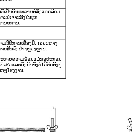
ທີ່ເປັນອັນຕະລາຍຕໍ່ສິ່ງແວດລ້ອມ
ຈະບໍ່ເຈາະລົງໃນທຸກ
ຖານະການ.
ຕາມວິທີການເຄື່ອງມື, ໄລຍະຫ່າງ
ຈະສັ້ນລົງຢ່າງຫຼວງຫຼາຍ.
ລະບາຍຄວາມຮ້ອນແມ່ນອຸປະກອນ
ພິເສດແລະດັ່ງນັ້ນຈຶ່ງບໍ່ໄດ້ຕິດຕັ້ງຢູ່
ຸກໆໂຮງງານ.