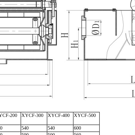
YCF-200
XYCF-300
XYCF-400
XYCF-500
0
540
540
600
0
500
500
560