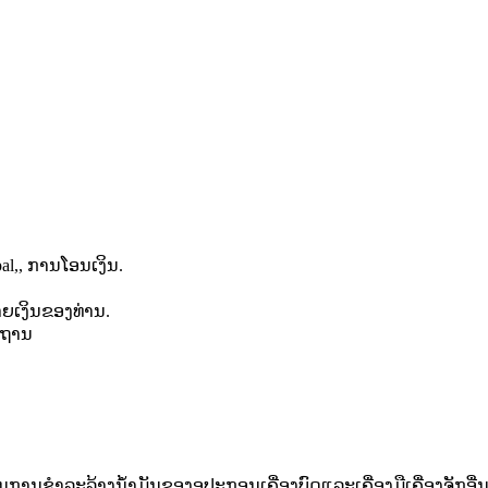
l,, ການໂອນເງິນ.
າຍເງິນຂອງທ່ານ.
ະຖານ
ນການຊໍາລະລ້າງນ້ໍາມັນຂອງອຸປະກອນເຄື່ອງບົດແລະເຄື່ອງມືເຄື່ອງຈັກອື່ນໆ