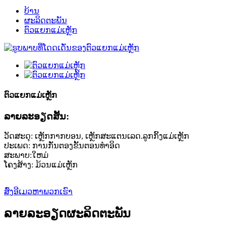
ບ້ານ
ຜະລິດຕະພັນ
ຕົວແຍກແມ່ເຫຼັກ
ຕົວແຍກແມ່ເຫຼັກ
ລາຍ​ລະ​ອຽດ​ສັ້ນ​:
ວັດສະດຸ: ເຫຼັກກາກບອນ, ເຫຼັກສະແຕນເລດ.ລູກກິ້ງແມ່ເຫຼັກ
ປະເພດ: ການກັ່ນຕອງຂັ້ນຕອນທໍາອິດ
ສະພາບ:ໃຫມ່
ໂຄງສ້າງ: ມ້ວນແມ່ເຫຼັກ
ສົ່ງອີເມວຫາພວກເຮົາ
ລາຍລະອຽດຜະລິດຕະພັນ