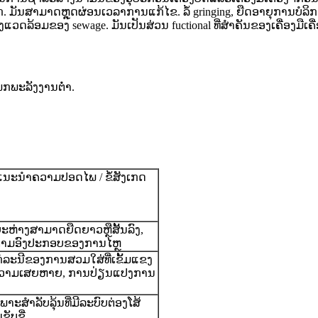
ກ. ມັນສາມາດຫຼຸດຜ່ອນເວລາການແກ້ໄຂ. ລໍ້ gringing, ຍືດອາຍຸການບໍ
ລ້ອມຂອງ sewage. ມັນເປັນສ່ວນ fuctional ທີ່ສໍາຄັນຂອງເຄື່ອງມືເຄື
ພະ​ລັງ​ງານ​ຕ​່​ໍ​າ​.
ແນະ​ນໍາ​ຄວາມ​ປອດ​ໄພ / ຂໍ້​ສັງ​ເກດ​
ະຫ່າງສາມາດຍືດຍາວຫຼືສັ້ນລົງ,
ຕາມອົງປະກອບຂອງການໄຫຼ
ໍ​ລະ​ນີ​ຂອງ​ການ​ສວມ​ໃສ່​ທີ່​ເຂັ້ມ​ແຂງ​
​ຄວາມ​ເສຍ​ຫາຍ​, ການ​ປ່ຽນ​ແປງ​ການ​
ພາະສຳລັບລຸ້ນທີ່ມີລະບົບຕ່ອງໂສ້
ັບຂີ່.