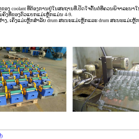
ຼຂອງ coolant ທີ່ຕ້ອງການຢູ່ໃນສະຖານທີ່.ປັດໃຈຕົ້ນຕໍທີ່ຄວນພິຈ
ຸມຄົງທີ່ຂອງຕົວແຍກແມ່ເຫຼັກແມ່ນ 4-9.
, ເຄິ່ງແມ່ເຫຼັກສໍາລັບ drum ສະນະແມ່ເຫຼັກແລະ drum ສະນະແມ່ເຫຼັກ 
)