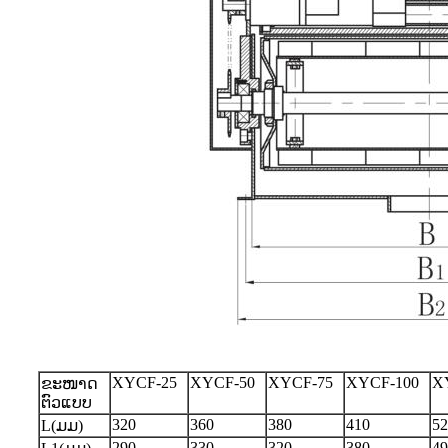
XYCF-25
XYCF-50
XYCF-75
XYCF-100
X
ຂະໜາດ
ຕົວແບບ
320
360
380
410
52
L(ມມ)
290
330
320
380
49