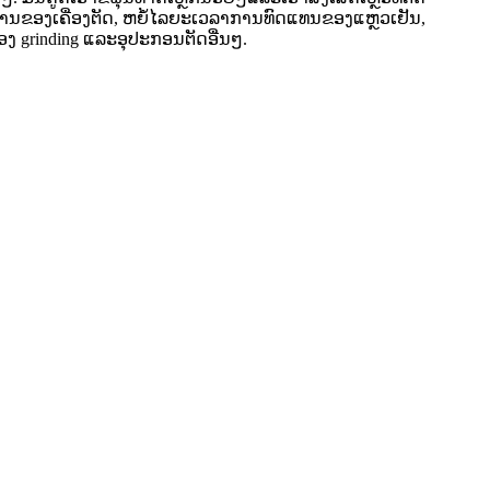
ລິການຂອງເຄື່ອງຕັດ, ຫຍໍ້ໄລຍະເວລາການທົດແທນຂອງແຫຼວເຢັນ,
່ອງ grinding ແລະອຸປະກອນຕັດອື່ນໆ.