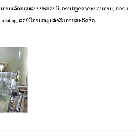
າລະນາໃນການເລືອກຮູບແບບປະກອບມີ: ການໄຫຼຂອງຂະບວນການ, ຄວາມ
rotating, ແຕ່ບໍ່ມີການຫມຸນສໍາລັບການສະກົດຈິດ.