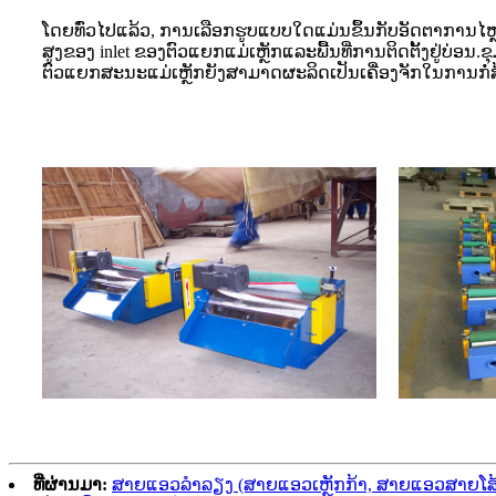
ໂດຍທົ່ວໄປແລ້ວ, ການເລືອກຮູບແບບໃດແມ່ນຂຶ້ນກັບອັດຕາການໄຫ
ສູງຂອງ inlet ຂອງຕົວແຍກແມ່ເຫຼັກແລະພື້ນທີ່ການຕິດຕັ້ງຢູ່ບ່ອນ.ຂ
ຕົວແຍກສະນະແມ່ເຫຼັກຍັງສາມາດຜະລິດເປັນເຄື່ອງຈັກໃນການກໍ່ສ້າງ
ທີ່ຜ່ານມາ:
ສາຍແອວລໍາລຽງ (ສາຍແອວເຫຼັກກ້າ, ສາຍແອວສາຍໂສ້