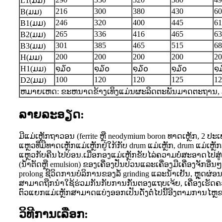
L1(ມມ)
216
300
380
430
60
B(ມມ)
246
320
400
445
61
B1(ມມ)
265
336
416
465
63
B2(ມມ)
301
385
465
515
68
B3(ມມ)
200
200
200
200
20
H(ມມ)
H1(ມມ)
໑໓໐
໑໓໐
໑໓໐
໑໓໐
໑
100
120
120
125
12
D2(ມມ)
ຫມາຍເຫດ: ຂະຫນາດຂ້າງເທິງແມ່ນຜະລິດຕະພັນມາດຕະຖານ, 
ລາຍລະອຽດ:
ມີແມ່ເຫຼັກຖາວອນ (ferrite ຫຼື neodymium boron ທາດເຫຼັກ, 2 
ແຫຼວທີ່ມີທາດເຫຼັກແມ່ເຫຼັກຢູ່ໃກ້ກັບ drum ແມ່ເຫຼັກ, drum ແມ່ເ
ແຫຼວກັບຄືນໄປບ່ອນ.ເມື່ອກອງແມ່ເຫຼັກຂັບໄລ່ຄວາມບໍ່ສະອາດໄປສູ່
(ນ້ໍາຕັດຫຼື emulsion) ຂອງເຄື່ອງປັ່ນປ່ວນແລະເຄື່ອງມືເຄື່ອງຈັ
prolong ຊີວິດການບໍລິການຂອງລໍ້ grinding ແລະນ້ໍາເຢັນ, ຫຼຸ
ສາມາດຖືກນໍາໃຊ້ຮ່ວມກັນກັບການກັ່ນຕອງແຖບເຈ້ຍ, ເຄື່ອງເຮັດ
ຕົວແຍກແມ່ເຫຼັກສາມາດແບ່ງອອກເປັນດັ່ງຕໍ່ໄປນີ້ອີງຕາມການ
ວິທີການເລືອກ: