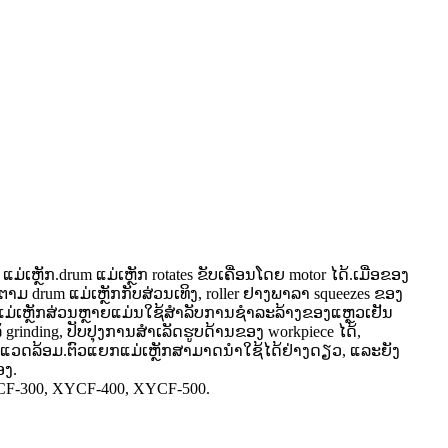
ຫຼັກ.drum ແມ່ເຫຼັກ rotates ຂັບເຄື່ອນໂດຍ motor ໄດ້.ເມື່ອຂອງ
ັດຕາມ drum ແມ່ເຫຼັກກັບສ່ວນເທິງ, roller ຢາງພາລາ squeezes ຂອງ
ຍກແມ່ເຫຼັກສ່ວນຫຼາຍແມ່ນໃຊ້ສໍາລັບການຊໍາລະລ້າງຂອງແຫຼວເຢັນ
 grinding, ປັບປຸງການສໍາເລັດຮູບດ້ານຂອງ workpiece ໄດ້,
ສິ່ງແວດລ້ອມ.ຕົວແຍກແມ່ເຫຼັກສາມາດນໍາໃຊ້ໄດ້ຢ່າງດຽວ, ແລະຍັງ
ອງ.
CF-300, XYCF-400, XYCF-500.