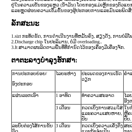
ຢູ່ໃນຄວາມເຢັນຂອງແຫຼວ (ນ້ໍາມັນ) ໂດຍກອງແມ່ເຫຼັກຂອງຕົວແຍ
ແລະຫຼຸດຜ່ອນຄວາມເຂັ້ມຂົ້ນຂອງຜູ້ປະກອບການແລະມົນລະພິດສິ່ງແວດ
ລັກສະນະ
1.sizt ກະ​ທັດ​ຮັດ​, ການ​ດໍາ​ເນີນ​ງານ​ທີ່​ຫມັ້ນ​ຄົງ​, ສຽງ​ດັງ​, ການ​ບໍ​ລິ​ໂພກ​
2.Discharge chip ໃນປະລິມານ, ບໍ່ມີ overloading..
3.It ສາມາດຜະລິດຕາມພື້ນທີ່ທີ່ກໍານົດໄວ້ຂອງເຄື່ອງມືເຄື່ອງຈັກ.
ຕາຕະລາງບໍາລຸງຮັກສາ:
ການປະກອບຍ່ອຍ/
ໄລຍະຫ່າງ
ປະເພດຂອງການເຮັດ
ຄໍາ​
ວຽກ
ອົງປະກອບ
ແຜ່ນລອກເອົາ
1 ອາ​ທິດ
ທໍາຄວາມສະອາດ
ໄລຍ
ອີງ
3 ເດືອນ
ກວດເບິ່ງການສວມໃສ່
ໃນ​ກ
ແລະຄວາມເສຍຫາຍ,
ຫຼື
ປັບ
ປັບ​.
ລະບົບຕ່ອງໂສ້ການຂັບ
3 ເດືອນ
ກວດເບິ່ງຄວາມເຄັ່ງຕຶງ
ສະເ
ລົດ
ແລະຖ້າຈໍາເປັນ
ການຂ