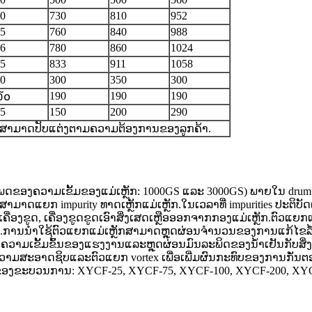
0
730
810
952
5
760
840
988
6
780
860
1024
5
833
911
1058
0
300
350
300
190
190
190
໓໐
5
150
200
290
ສາມາດປັບແຕ່ງຕາມຄວາມຕ້ອງການຂອງລູກຄ້າ.
ປະເພດຂອງຄວາມເຂັ້ມຂອງແມ່ເຫຼັກ: 1000GS ແລະ 3000GS) ພາຍໃນ drum ແມ່ເ
ຫຼັກສາມາດແຍກ impurity ທາດເຫຼັກແມ່ເຫຼັກ.ໃນເວລາທີ່ impurities ປະຕິບ
ເຄື່ອງຂູດ, ເຄື່ອງຂູດຂູດເອົາສິ່ງເສດເຫຼືອອອກຈາກກອງແມ່ເຫຼັກ.ຕົວແ
ກອື່ນໆ.ການນໍາໃຊ້ຕົວແຍກແມ່ເຫຼັກສາມາດຫຼຸດຜ່ອນຈໍານວນຂອງການແກ້ໄຂລໍ້
ດຜ່ອນຄວາມເຂັ້ມຂົ້ນຂອງແຮງງານແລະຫຼຸດຜ່ອນມົນລະພິດຂອງນ້ໍາເຢັນກັບ
ຄວາມສະອາດຊິບແລະຕົວແຍກ vortex ເພື່ອເພີ່ມຜົນກະທົບຂອງການກັ່ນຕ
ໄຫຼຂອງຂະບວນການ: XYCF-25, XYCF-75, XYCF-100, XYCF-200, XY