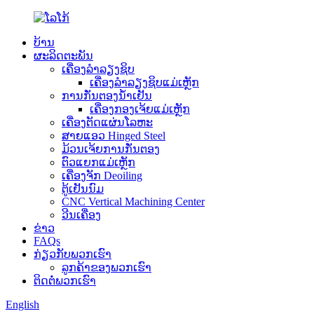
ບ້ານ
ຜະລິດຕະພັນ
ເຄື່ອງລໍາລຽງຊິບ
ເຄື່ອງລໍາລຽງຊິບແມ່ເຫຼັກ
ການກັ່ນຕອງນໍ້າເຢັນ
ເຄື່ອງກອງເຈ້ຍແມ່ເຫຼັກ
ເຄື່ອງຕັດແຜ່ນໂລຫະ
ສາຍແອວ Hinged Steel
ມ້ວນເຈ້ຍການກັ່ນຕອງ
ຕົວແຍກແມ່ເຫຼັກ
ເຄື່ອງຈັກ Deoiling
ຕູ້ເຢັນນົມ
CNC Vertical Machining Center
ວີນເຄື່ອງ
ຂ່າວ
FAQs
ກ່ຽວ​ກັບ​ພວກ​ເຮົາ
ລູກຄ້າຂອງພວກເຮົາ
ຕິດ​ຕໍ່​ພວກ​ເຮົາ
English