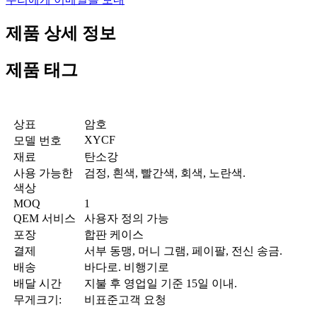
제품 상세 정보
제품 태그
상표
암호
XYCF
모델 번호
재료
탄소강
사용 가능한
검정, 흰색, 빨간색, 회색, 노란색.
색상
MOQ
1
QEM 서비스
사용자 정의 가능
포장
합판 케이스
결제
서부 동맹, 머니 그램, 페이팔, 전신 송금.
배송
바다로. 비행기로
배달 시간
지불 후 영업일 기준 15일 이내.
무게크기:
비표준고객 요청