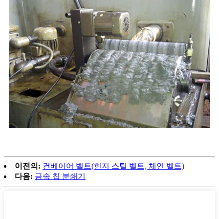
이전의:
컨베이어 벨트(힌지 스틸 벨트, 체인 벨트)
다음:
금속 칩 분쇄기