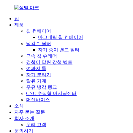
집
제품
칩 컨베이어
마그네틱 칩 컨베이어
냉각수 필터
자기 종이 밴드 필터
금속 칩 슈레더
경첩이 달린 강철 벨트
여과지 롤
자기 분리기
탈유 기계
우유 냉각 탱크
CNC 수직형 머시닝센터
머신바이스
소식
자주 묻는 질문
회사 소개
우리 고객
문의하기