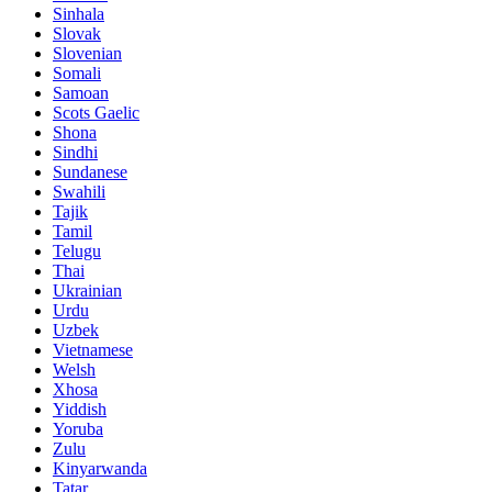
Sinhala
Slovak
Slovenian
Somali
Samoan
Scots Gaelic
Shona
Sindhi
Sundanese
Swahili
Tajik
Tamil
Telugu
Thai
Ukrainian
Urdu
Uzbek
Vietnamese
Welsh
Xhosa
Yiddish
Yoruba
Zulu
Kinyarwanda
Tatar