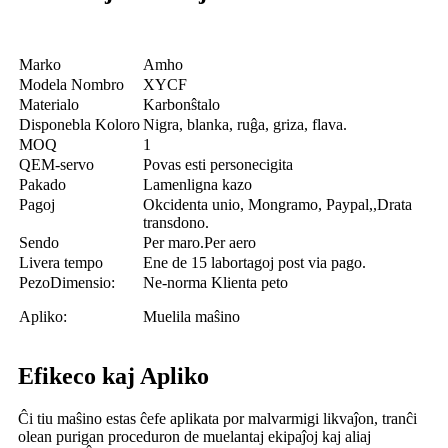
Marko
Amho
Modela Nombro
XYCF
Materialo
Karbonŝtalo
Disponebla Koloro
Nigra, blanka, ruĝa, griza, flava.
MOQ
1
QEM-servo
Povas esti personecigita
Pakado
Lamenligna kazo
Pagoj
Okcidenta unio, Mongramo, Paypal,,Drata
transdono.
Sendo
Per maro.Per aero
Livera tempo
Ene de 15 labortagoj post via pago.
PezoDimensio:
Ne-norma Klienta peto
Apliko:
Muelila maŝino
Efikeco kaj Apliko
Ĉi tiu maŝino estas ĉefe aplikata por malvarmigi likvaĵon, tranĉi
olean purigan proceduron de muelantaj ekipaĵoj kaj aliaj