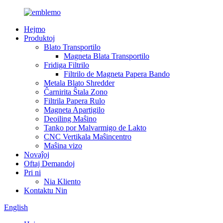
Hejmo
Produktoj
Blato Transportilo
Magneta Blata Transportilo
Fridiga Filtrilo
Filtrilo de Magneta Papera Bando
Metala Blato Shredder
Ĉarnirita Ŝtala Zono
Filtrila Papera Rulo
Magneta Apartigilo
Deoiling Maŝino
Tanko por Malvarmigo de Lakto
CNC Vertikala Maŝincentro
Maŝina vizo
Novaĵoj
Oftaj Demandoj
Pri ni
Nia Kliento
Kontaktu Nin
English