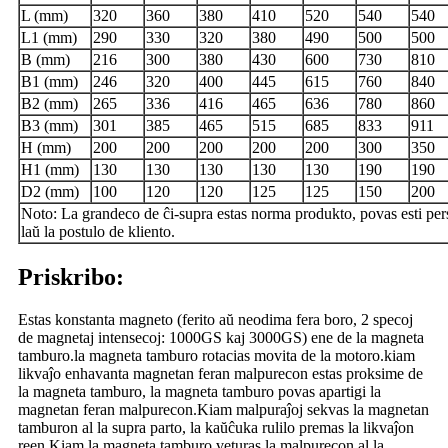
L (mm)
320
360
380
410
520
540
540
L1 (mm)
290
330
320
380
490
500
500
B (mm)
216
300
380
430
600
730
810
B1 (mm)
246
320
400
445
615
760
840
B2 (mm)
265
336
416
465
636
780
860
B3 (mm)
301
385
465
515
685
833
911
H (mm)
200
200
200
200
200
300
350
H1 (mm)
130
130
130
130
130
190
190
D2 (mm)
100
120
120
125
125
150
200
Noto: La grandeco de ĉi-supra estas norma produkto, povas esti per
laŭ la postulo de kliento.
Priskribo:
Estas konstanta magneto (ferito aŭ neodima fera boro, 2 specoj
de magnetaj intensecoj: 1000GS kaj 3000GS) ene de la magneta
tamburo.la magneta tamburo rotacias movita de la motoro.kiam
likvaĵo enhavanta magnetan feran malpurecon estas proksime de
la magneta tamburo, la magneta tamburo povas apartigi la
magnetan feran malpurecon.Kiam malpuraĵoj sekvas la magnetan
tamburon al la supra parto, la kaŭĉuka rulilo premas la likvaĵon
reen.Kiam la magneta tamburo veturas la malpurecon al la