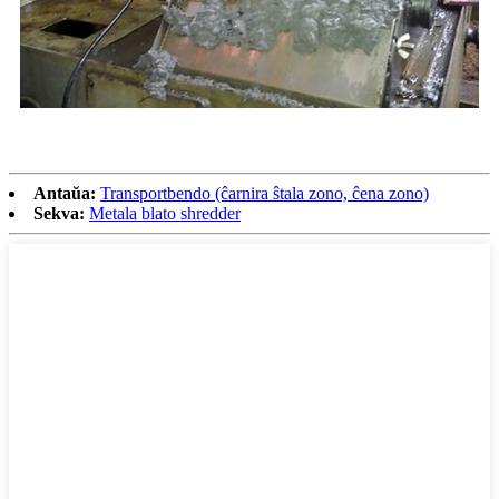
Antaŭa:
Transportbendo (ĉarnira ŝtala zono, ĉena zono)
Sekva:
Metala blato shredder