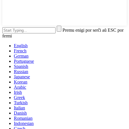
Premu enigi por serĉi aŭ ESC por
fermi
English
French
German
Portuguese
Spanish
Russian
Japanese
Korean
Arabic
Irish
Greek
Turkish
Italian
Danish
Romanian
Indonesian
Czech