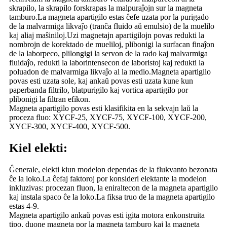
skrapilo, la skrapilo forskrapas la malpuraĵojn sur la magneta
tamburo.La magneta apartigilo estas ĉefe uzata por la purigado
de la malvarmiga likvaĵo (tranĉa fluido aŭ emulsio) de la muelilo
kaj aliaj maŝiniloj.Uzi magnetajn apartigilojn povas redukti la
nombrojn de korektado de mueliloj, plibonigi la surfacan finaĵon
de la laborpeco, plilongigi la servon de la rado kaj malvarmiga
fluidaĵo, redukti la laborintensecon de laboristoj kaj redukti la
poluadon de malvarmiga likvaĵo al la medio.Magneta apartigilo
povas esti uzata sole, kaj ankaŭ povas esti uzata kune kun
paperbanda filtrilo, blatpurigilo kaj vortica apartigilo por
plibonigi la filtran efikon.
Magneta apartigilo povas esti klasifikita en la sekvajn laŭ la
proceza fluo: XYCF-25, XYCF-75, XYCF-100, XYCF-200,
XYCF-300, XYCF-400, XYCF-500.
Kiel elekti:
Ĝenerale, elekti kiun modelon dependas de la flukvanto bezonata
ĉe la loko.La ĉefaj faktoroj por konsideri elektante la modelon
inkluzivas: procezan fluon, la eniraltecon de la magneta apartigilo
kaj instala spaco ĉe la loko.La fiksa truo de la magneta apartigilo
estas 4-9.
Magneta apartigilo ankaŭ povas esti igita motora enkonstruita
tipo, duone magneta por la magneta tamburo kaj la magneta