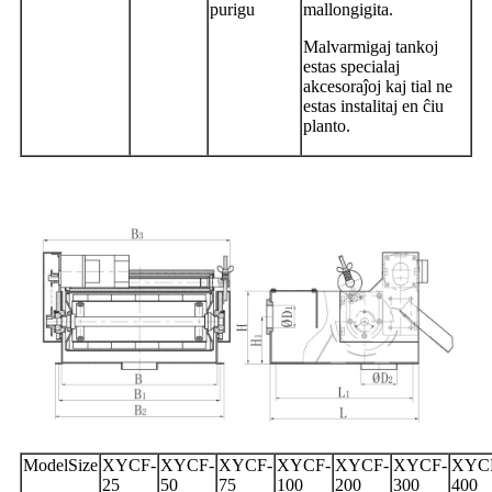
purigu
mallongigita.
Malvarmigaj tankoj
estas specialaj
akcesoraĵoj kaj tial ne
estas instalitaj en ĉiu
planto.
ModelSize
XYCF-
XYCF-
XYCF-
XYCF-
XYCF-
XYCF-
XYC
25
50
75
100
200
300
400