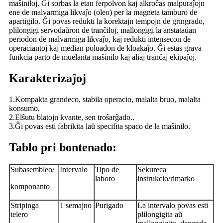
maŝiniloj. Ĝi sorbas la etan ferpolvon kaj alkroĉas malpuraĵojn
ene de malvarmiga likvaĵo (oleo) per la magneta tamburo de
apartigilo. Ĝi povas redukti la korektajn tempojn de gringrado,
plilongigi servodaŭron de tranĉiloj, mallongigi la anstataŭan
periodon de malvarmiga likvaĵo, kaj redukti intensecon de
operaciantoj kaj median poluadon de kloakaĵo. Ĝi estas grava
funkcia parto de muelanta maŝinilo kaj aliaj tranĉaj ekipaĵoj.
Karakterizaĵoj
1.Kompakta grandeco, stabila operacio, malalta bruo, malalta
konsumo.
2.Elŝutu blatojn kvante, sen troŝarĝado..
3.Ĝi povas esti fabrikita laŭ specifita spaco de la maŝinilo.
Tablo pri bontenado:
Subasembleo/
Intervalo
Tipo de
Sekureca
laboro
instrukcio/rimarko
komponanto
Stripinga
1 semajno
Purigado
La intervalo povas esti
telero
plilongigita aŭ