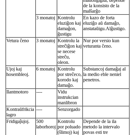
mallongigita, depende
de la konsisto de la
malŝarĝo
3 monatoj
Kontrolu
En kazo de forta
eluziĝon kaj
eluziĝo aŭ damaĝo,
damaĝon,
anstataŭigu.Alĝustigo.
ĝustigu
Vetura ĉeno
3 monatoj
Kontrolu la
Nur por versio kun
streĉiĝon kaj
veturanta ĉeno.
se necese
streĉu,
oleon.
Ujoj kaj
6 monatoj
Kontrolu
Substancoj damaĝaj al
hosembleoj.
por streĉeco,
la medio eble neniel
korodo kaj
penetros.
damaĝo.
Ilantmotoro
----
Vidu
instrukcian
manlibron
Kontraŭfrikcia
----
Senzorgado
lagro
Fridigaĵujoj.
500
Kontrolu
Depende de la ila
laborhoroj
por poluado
metodo la intervalo
(ŝlimoj) kaj
povas esti tre