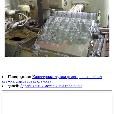
Папярэдняя:
Канвеерная стужка (шарнірная сталёвая
стужка, ланцуговая стужка)
далей:
Здрабняльнік металічнай габлюшкі