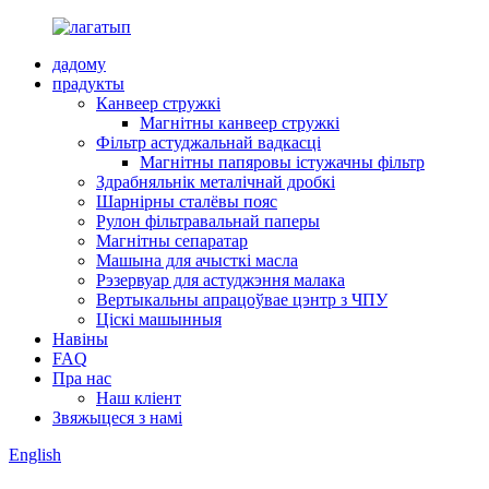
дадому
прадукты
Канвеер стружкі
Магнітны канвеер стружкі
Фільтр астуджальнай вадкасці
Магнітны папяровы істужачны фільтр
Здрабняльнік металічнай дробкі
Шарнірны сталёвы пояс
Рулон фільтравальнай паперы
Магнітны сепаратар
Машына для ачысткі масла
Рэзервуар для астуджэння малака
Вертыкальны апрацоўвае цэнтр з ЧПУ
Ціскі машынныя
Навіны
FAQ
Пра нас
Наш кліент
Звяжыцеся з намі
English