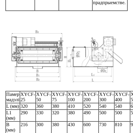
прадпрыемстве.
Памер
XYCF-
XYCF-
XYCF-
XYCF-
XYCF-
XYCF-
XYCF-
мадэлі
25
50
75
100
200
300
400
5
L (мм)
320
360
380
410
520
540
540
6
L1
290
330
320
380
490
500
500
5
(мм)
B
216
300
380
430
600
730
810
9
(мм)