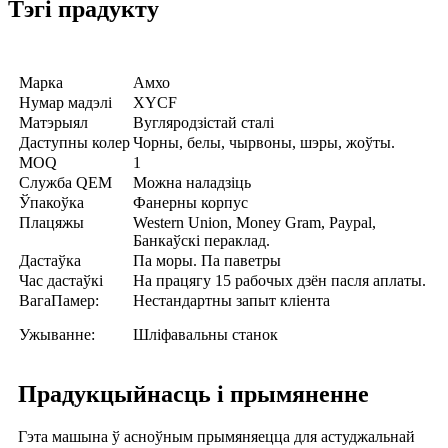
Тэгі прадукту
Марка
Амхо
Нумар мадэлі
XYCF
Матэрыял
Вугляродзістай сталі
Даступны колер
Чорны, белы, чырвоны, шэры, жоўты.
MOQ
1
Служба QEM
Можна наладзіць
Ўпакоўка
Фанерны корпус
Плацяжы
Western Union, Money Gram, Paypal,
Банкаўскі пераклад.
Дастаўка
Па моры. Па паветры
Час дастаўкі
На працягу 15 рабочых дзён пасля аплаты.
ВагаПамер:
Нестандартны запыт кліента
Ужыванне:
Шліфавальны станок
Прадукцыйнасць і прымяненне
Гэта машына ў асноўным прымяняецца для астуджальнай