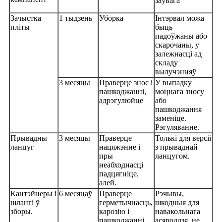
заўвага
Зачыстка
1 тыдзень
Уборка
Інтэрвал можа
пліты
быць
падоўжаны або
скарочаны, у
залежнасці ад
складу
вылучэнняў
3 месяцы
Праверце знос і
У выпадку
пашкоджанні,
моцнага зносу
адрэгулюйце
або
пашкоджання
заменіце.
Рэгуляванне.
Прывадны
3 месяцы
Праверце
Толькі для версіі
ланцуг
нацяжэнне і
з прываднай
пры
ланцугом.
неабходнасці
падцягніце,
алей.
Кантэйнеры і
6 месяцаў
Праверце
Рэчывы,
шлангі ў
герметычнасць,
шкодныя для
зборы.
карозію і
навакольнага
пашкоджанні.
асяроддзя, не