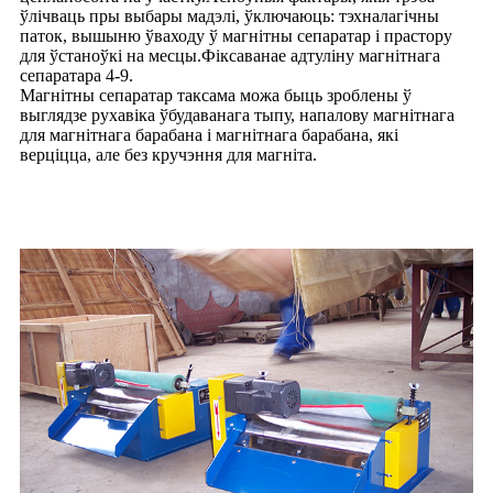
ўлічваць пры выбары мадэлі, ўключаюць: тэхналагічны
паток, вышыню ўваходу ў магнітны сепаратар і прастору
для ўстаноўкі на месцы.Фіксаванае адтуліну магнітнага
сепаратара 4-9.
Магнітны сепаратар таксама можа быць зроблены ў
выглядзе рухавіка ўбудаванага тыпу, напалову магнітнага
для магнітнага барабана і магнітнага барабана, які
верціцца, але без кручэння для магніта.