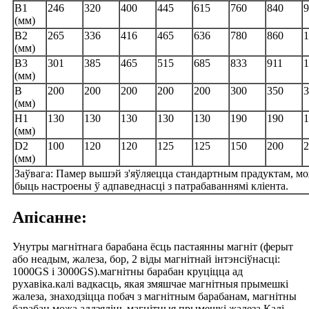
B1
246
320
400
445
615
760
840
9
(мм)
B2
265
336
416
465
636
780
860
1
(мм)
B3
301
385
465
515
685
833
911
1
(мм)
В
200
200
200
200
200
300
350
3
(мм)
H1
130
130
130
130
130
190
190
1
(мм)
D2
100
120
120
125
125
150
200
2
(мм)
Заўвага: Памер вышэй з'яўляецца стандартным прадуктам, м
быць настроены ў адпаведнасці з патрабаваннямі кліента.
Апісанне:
Унутры магнітнага барабана ёсць пастаянны магніт (ферыт
або неадым, жалеза, бор, 2 віды магнітнай інтэнсіўнасці:
1000GS і 3000GS).магнітны барабан круціцца ад
рухавіка.калі вадкасць, якая змяшчае магнітныя прымешкі
жалеза, знаходзіцца побач з магнітным барабанам, магнітны
барабан можа аддзяліць магнітныя прымешкі жалеза.Калі