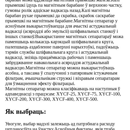
прымешкі ідуць па магнітным барабане ў верхнюю частку,
гумовы ролік адціскае вадкасць назад.Калі магнітны
барабан рухае прымешкі да скрабка, скрабок саскрабае
прымешкі на магнітным барабане.Магнітны сепаратар у
асноўным выкарыстоўваецца для ачысткі астуджальнай
вадкасці (асяроддзі або эмульсіі) шліфавальных станкоў і
іншых станкоў.Выкарыстанне магнітных сепаратараў можа
паменшыць колькасць карэкцый шліфавальнага круга,
палепшыць аздабленне паверхні нарыхтоўкі, падоўжыць
тэрмін службы шліфавальнага круга і астуджальнай
вадкасці, знізіць працаёмкасць рабочых і паменшыць
забруджванне навакольнага асяроддзя астуджальнай
вадкасцю.Магнітны сепаратар можна выкарыстоўваць
асобна, а таксама ў спалучэнні з папяровым істужачным
фільтрам, ачышчальнікам стружкі і віхравым сепаратарам
для ўзмацнення эфекту фільтрацыі.
Магнітны сепаратар можна класіфікаваць на наступныя ў
адпаведнасці з працэсам: XYCF-25, XYCF-75, XYCF-100,
XYCF-200, XYCF-300, XYCF-400, XYCF-500.
Як выбраць:
Увогуле, выбар мадэлі залежыць ад патрэбнага расходу
цепланосбіта на ўчастку.Асноўныя фактары, якія трэба