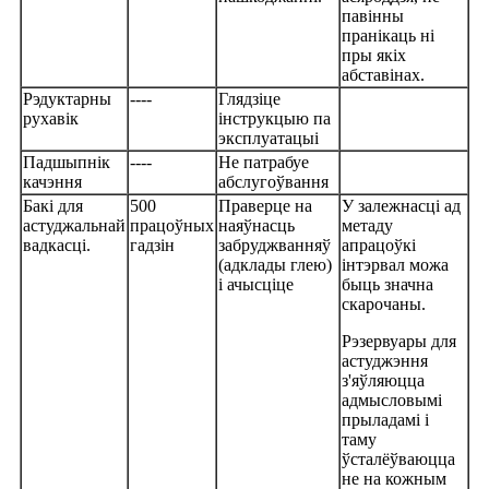
павінны
пранікаць ні
пры якіх
абставінах.
Рэдуктарны
----
Глядзіце
рухавік
інструкцыю па
эксплуатацыі
Падшыпнік
----
Не патрабуе
качэння
абслугоўвання
Бакі для
500
Праверце на
У залежнасці ад
астуджальнай
працоўных
наяўнасць
метаду
вадкасці.
гадзін
забруджванняў
апрацоўкі
(адклады глею)
інтэрвал можа
і ачысціце
быць значна
скарочаны.
Рэзервуары для
астуджэння
з'яўляюцца
адмысловымі
прыладамі і
таму
ўсталёўваюцца
не на кожным