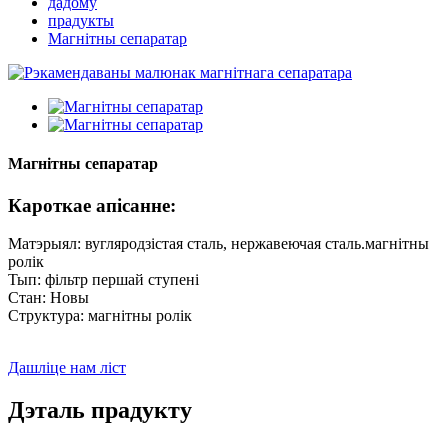
дадому
прадукты
Магнітны сепаратар
Магнітны сепаратар
Кароткае апісанне:
Матэрыял: вугляродзістая сталь, нержавеючая сталь.магнітны
ролік
Тып: фільтр першай ступені
Стан: Новы
Структура: магнітны ролік
Дашліце нам ліст
Дэталь прадукту