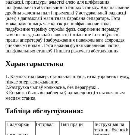
вадкасці, працэдуры ачысткі алею для шліфавання
шліфавальнага абсталявання і іншых станкоў. Яна паглынае
дробны жалезны пыл і прымешкі ў астуджальнай вадкасці
(алеі) з дапамогай магнітнага барабана сепаратара. Гэта
можа паменшыць час карэкцыі шліфавальнае кола,
падаўжэнне тэрміну службы фрэз, скарачэнне перыяду
замены астуджальнай вадкасці і зніжэнне інтэнсіўнасці
працы аператараў і забруджвання навакольнага асяроддзя
сцёкавымі водамі. Гэта важная функцыянальная частка
шліфавальных станкоў і іншага рэжучага абсталявання.
Характарыстыка
1. Кампактны памер, стабільная праца, нізкі ўзровень шуму,
нізкае энергаспажыванне.
2.Разгрузка чыпаў колькасна, без перагрузкі..
3.Ён можа быць выраблены ў адпаведнасці з вызначаным
месцам станка.
Табліца абслугоўвання:
Падзборка/
Інтэрвал
Тып працы
Інструкцыя па
тэхніцы бяспекі/
кампанент