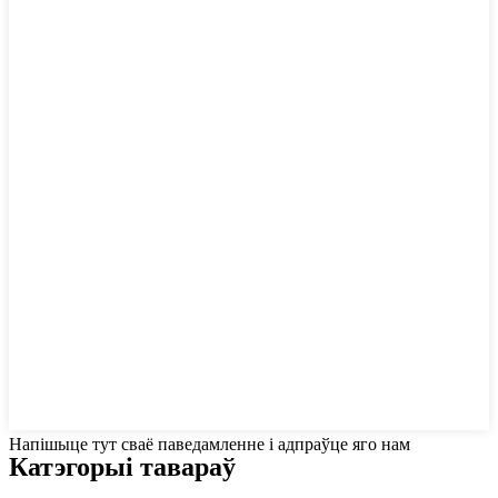
Напішыце тут сваё паведамленне і адпраўце яго нам
Катэгорыі тавараў