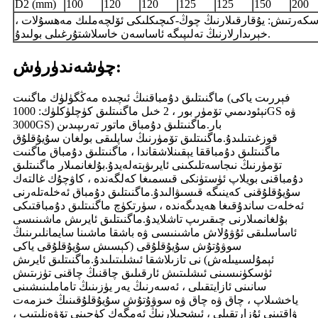
D2 (mm)
100
120
120
125
125
150
200
سكەرتىش: يۇقارقىلارنىڭ چوڭ-كىچىكلىكى ئۆلچەملىك مەھسۇلات ،
خېرىدارلارنىڭ تەلىپىگە ئاساسەن خاسلاشتۇرغىلى بولىدۇ.
چۈشەندۈرۈش:
ماگنىتلىق دۇمباقنىڭ ئىچىدە مەڭگۈلۈك ماگنىت (فېررىت ياكى
نېئودىمىي تۆمۈر بور ، 2 خىل ماگنىتلىق كۈچلۈكلۈك: 1000GS ۋە
3000GS) بار.ماگنىتلىق دۇمباق ماتور تەرىپىدىن
قوزغىتىلىدۇ.ماگنىتلىق تۆمۈرنىڭ ساپلىقى بولغان سۇيۇقلۇق
ماگنىتلىق دۇمباققا يېقىنلاشقاندا ، ماگنىتلىق دۇمباق ماگنىت
تۆمۈرنىڭ نىجاسەتلىكىنى ئايرىۋېتەلەيدۇ.بۇلغانمىلار ماگنىتلىق
دۇمباقنى بويلاپ ئۈستۈنكى قىسمىغا كەلگەندە ، كاۋچۇك غالتەك
سۇيۇقلۇقنى كەينىگە قىسىۋالىدۇ.ماگنىتلىق دۇمباق ئەخلەتلەرنى
ئەخلەت ساندۇقىغا ھەيدىگەندە ، سۈرتكۈچ ماگنىتلىق دۇمباقتىكى
بۇلغانمىلارنى چىقىرىپ تاشلايدۇ.ماگنىتلىق ئايرىش ماشىنىسى
ئاساسلىقى ئۇۋۇلاش ماشىنىسى ۋە باشقا ماشىنا سايمانلىرىنىڭ
سوۋۇتۇش سۇيۇقلۇقى (كېسىش سۇيۇقلۇقى ياكى
ئېمۇلسىيىلەش) نى تازىلاشقا ئىشلىتىلىدۇ.ماگنىتلىق ئايرىش
ئۈسكۈنىسىنى ئىشلىتىش ئارقىلىق چاقنىڭ چاقنى تۈزىتىش
سانىنى ئازايتقىلى ، ئەسەرنىڭ يەر يۈزىنىڭ تاماملىنىشىنى
ياخشىلاپ ، چاق ۋە چاق ۋە سوۋۇتۇش سۇيۇقلۇقىنىڭ خىزمەت
ۋاقتىنى ئۇزارتقىلى ، ئىشچىلارنىڭ ئەمگەك كۈچىنى تۆۋەنلىتىپ ،