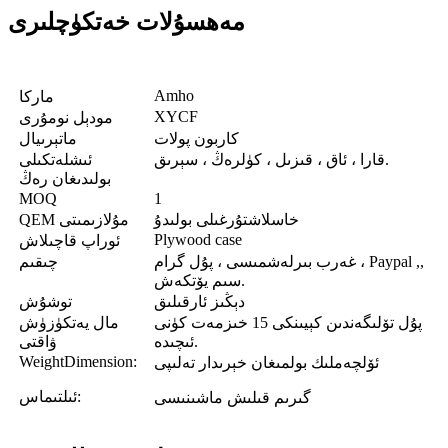
مەھسۇلات خەتكۈچلىرى
Amho
ماركا
XYCF
مودېل نومۇرى
كاربون پولات
ماتېرىيال
قارا ، ئاق ، قىزىل ، كۈلرەڭ ، سېرىق.
ئىشلەتكىلى
بولىدىغان رەڭ
MOQ
1
خاسلاشتۇرغىلى بولىدۇ
QEM مۇلازىمىتى
Plywood case
ئوراپ قاچىلاش
غەرب بىرلەشمىسى ، پۇل گرام ، Paypal ,,
چىقىم
سىم يۆتكەش.
دېڭىز ئارقىلىق
توشۇش
پۇل تۆلىگەندىن كېيىنكى 15 خىزمەت كۈنى
مال يەتكۈزۈش
ئىچىدە.
ۋاقتى
WeightDimension:
ئۆلچەملىك بولمىغان خېرىدار تەلىپى
ئىلتىماس:
گىرىم قىلىش ماشىنىسى