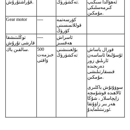
ئەھۋالدا سىڭىپ
تەكشۈرۈڭ.
قۇراشتۇرۇش.
كىرمەسلىكى
مۇمكىن.
Gear motor
----
كۆرسەتمە
قوللانمىسىنى
كۆرۈڭ
----
ئاسراش
توڭلىتىشقا
ھەقسىز
قارشى تۇرۇش
500
قورال ياساش
بۇلغىنىشنى
سالقىن باك.
خىزمەت
ئۇسۇلىغا ئاساسەن
تەكشۈرۈڭ
ۋاقتى
ئارىلىق زور
دەرىجىدە
قىسقارتىلىشى
مۇمكىن.
سوۋۇتۇش باكلىرى
ئالاھىدە قوشۇمچە
زاپچاسلار ، شۇڭا
ھەر بىر زاۋۇتقا
ئورنىتىلمايدۇ.