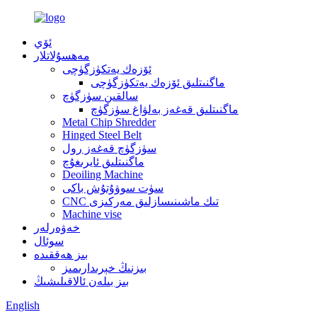
ئۆي
مەھسۇلاتلار
ئۆزەك يەتكۈزگۈچى
ماگنىتلىق ئۆزەك يەتكۈزگۈچى
سالقىن سۈزگۈچ
ماگنىتلىق قەغەز بەلۋاغ سۈزگۈچ
Metal Chip Shredder
Hinged Steel Belt
سۈزگۈچ قەغەز رول
ماگنىتلىق ئايرىغۇچ
Deoiling Machine
سۈت سوۋۇتۇش باكى
CNC تىك ماشىنىسازلىق مەركىزى
Machine vise
خەۋەرلەر
سوئال
بىز ھەققىدە
بىزنىڭ خېرىدارىمىز
بىز بىلەن ئالاقىلىشىڭ
English