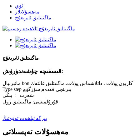
ئۆي
مەھسۇلاتلار
ماگنىتلىق ئايرىغۇچ
ماگنىتلىق ئايرىغۇچ
قىسقىچە چۈشەندۈرۈش:
ماتېرىيال bon كاربون پولات ، داتلاشماس پولات. ماگنىتلىق غالتەك
Type step بىرىنچى قەدەم سۈزگۈچ
شەرت ： يېڭى
قۇرۇلمىسى: ماگنىتلىق رول
بىزگە ئېلخەت ئەۋەتىڭ
مەھسۇلات تەپسىلاتى