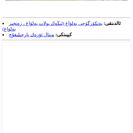
ئالدىنقى:
يەتكۈزگۈچى بەلۋاغ (ئېڭەك پولات بەلۋاغ ، زەنجىر
بەلۋاغ)
كېيىنكى:
مېتال ئۆزەك پارچىلىغۇچ