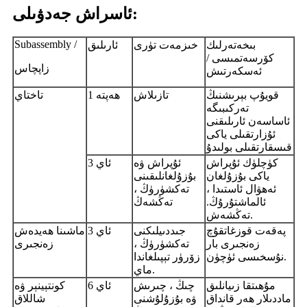
ئاسراش جەدۋىلى:
Subassembly /
بىخەتەرلىك
خىزمەت تۈرى
ئارىلىق
كۆرسەتمىسى /
زاپچاس
ئەسكەرتىش
قويۇپ بېرىشنىڭ
تازىلاش
1 ھەپتە
تاختاي
تەركىبىگە
ئاساسەن ئارىلىقنى
ئۇزارتقىلى ياكى
قىسقارتقىلى بولىدۇ
كۈچلۈك ئۇپراش
ئۇپراش ۋە
3 ئاي
ياكى بۇزۇلغان
بۇزۇلغانلىقىنى
ئەھۋال ئاستىدا ،
تەكشۈرۈڭ ،
ئالماشتۇرۇڭ.
تەڭشەڭ
تەڭشەش.
پەقەت قوزغاتقۇچ
جىددىيلىكنى
3 ئاي
ماشىنا ھەيدەش
زەنجىرى بار
تەكشۈرۈڭ ،
زەنجىرى
نۇسخىسى ئۈچۈن.
زۆرۈر تېپىلغاندا
ماي.
مۇھىتقا زىيانلىق
چىڭ ، چىرىش
6 ئاي
كونتېينېر ۋە
ماددىلار ھەر قانداق
ۋە بۇزۇلۇشنى
شاللاق