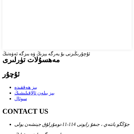
ئۇچۇرىڭىزنى بۇ يەرگە يېزىڭ ۋە بىزگە ئەۋەتىڭ
مەھسۇلات تۈرلىرى
ئۇچۇر
بىز ھەققىدە
بىز بىلەن ئالاقىلىشىڭ
سوئال
CONTACT US
جۇڭگو يانتەي ، جىفۇ رايونى 114-11-نومۇرلۇق جېنشەن يولى