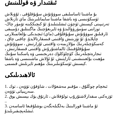
ئىقتىدار ۋە قوللىنىش
بۇ ماشىنا ئاساسلىقى سوۋۇتۇش سۇيۇقلۇقى ، ئۇۋىلاش
ئۈسكۈنىسى ۋە باشقا ماشىنا سايمانلىرىنىڭ ماي تازىلاش
تەرتىپىنى كېسىش ئۈچۈن ئىشلىتىلىدۇ. ئۇ كىچىككىنە تۆمۈر چاڭ-
توزاننى سۈمۈرۈۋالىدۇ ۋە ئايرىغۇچنىڭ ماگنىتلىق دۇمبىقى
ئارقىلىق سوۋۇتۇش سۇيۇقلۇقى (ماي) ئىچىدىكى بۇلغانمىلارنى
چاپلايدۇ. ئۇ تۈزىتىش ۋاقتىنى قىسقارتالايدۇ. چاقنى چاق ،
كەسكۈچىلەرنىڭ مۇلازىمەت ۋاقتىنى ئۇزارتىش ، سوۋۇتۇش
سۇيۇقلۇقىنىڭ ئالماشتۇرۇش ۋاقتىنى قىسقارتىش ،
تىجارەتچىلەرنىڭ كۈچلۈكلۈك دەرىجىسى ۋە پاسكىنا سۇنىڭ
مۇھىت بۇلغىنىشىنى ئازايتىش. ئۇ ئۇلاش ماشىنىسى ۋە باشقا
كېسىش ئۈسكۈنىلىرىنىڭ مۇھىم ئايرىلىش قىسمى.
ئالاھىدىلىكى
1. ئىخچام چوڭلۇق ، مۇقىم مەشغۇلات ، شاۋقۇن تۆۋەن ، توك
سەرپىياتى تۆۋەن.
2. ئۆزەكنى مىقدارلاشتۇرۇپ تولۇقلاش ، ئارتۇق يۈك بېسىش يوق
..
3. ئۇ ماشىنا قورالىنىڭ بەلگىلەنگەن بوشلۇقىغا ئاساسەن
ئىشلەپچىقىرىلىدۇ.