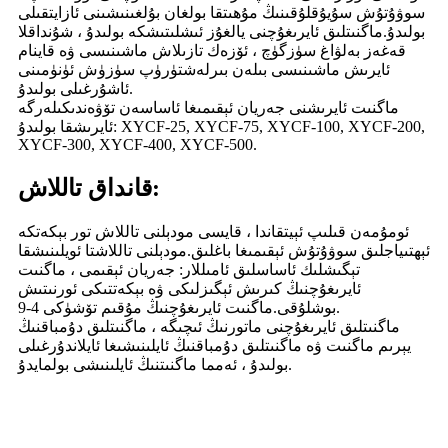
سوۋۇتۇش سۇيۇقلۇقىنىڭ مۇھىتقا بولغان بۇلغىنىشىنى ئازايتقىلى
بولىدۇ.ماگنىتلىق ئايرىغۇچنى يالغۇز ئىشلىتىشكە بولىدۇ ، شۇنداقلا
قەغەز بەلۋاغ سۈزگۈچ ، ئۆزەك تازىلاش ماشىنىسى ۋە قاينام
ئايرىش ماشىنىسى بىلەن بىرلەشتۈرۈپ سۈزۈش ئۈنۈمىنى
ئاشۇرغىلى بولىدۇ.
ماگنىت ئايرىشنى جەريان ئېقىمىغا ئاساسەن تۆۋەندىكىلەرگە
ئايرىشقا بولىدۇ: XYCF-25, XYCF-75, XYCF-100, XYCF-200,
XYCF-300, XYCF-400, XYCF-500.
قانداق تاللاش:
ئومۇمەن قىلىپ ئېيتقاندا ، قايسى مودېلنى تاللاش تور بېكەتكە
ئېھتىياجلىق سوۋۇتۇش ئېقىمىغا باغلىق.مودېلنى تاللاشتا ئويلىنىشقا
تېگىشلىك ئاساسلىق ئامىللار: جەريان ئېقىمى ، ماگنىت
ئايرىغۇچنىڭ كىرىش ئېگىزلىكى ۋە بېكەتتىكى ئورنىتىش
بوشلۇقى.ماگنىت ئايرىغۇچنىڭ مۇقىم تۆشۈكى 4-9.
ماگنىتلىق ئايرىغۇچنى ماتورنىڭ ئىچىگە ، ماگنىتلىق دۇمباقنىڭ
يېرىم ماگنىت ۋە ماگنىتلىق دۇمباقنىڭ ئايلىنىشىغا ئايلاندۇرغىلى
بولىدۇ ، ئەمما ماگنىتنىڭ ئايلىنىشى بولمايدۇ.