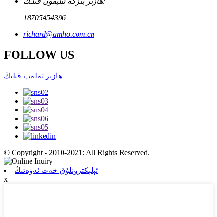
ھازىر بىزگە تېلېفون قىلىڭ:
18705454396
richard@amho.com.cn
FOLLOW US
ھازىر تەلەپ قىلىڭ
© Copyright - 2010-2021: All Rights Reserved.
ئېلېكترونلۇق خەت ئەۋەتىڭ
x