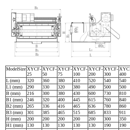
ModelSize
XYCF-
XYCF-
XYCF-
XYCF-
XYCF-
XYCF-
XYC
25
50
75
100
200
300
400
L (mm)
320
360
380
410
520
540
540
L1 (mm)
290
330
320
380
490
500
500
B (mm)
216
300
380
430
600
730
810
B1 (mm)
246
320
400
445
615
760
840
B2 (mm)
265
336
416
465
636
780
860
B3 (mm)
301
385
465
515
685
833
911
H (mm)
200
200
200
200
200
300
350
H1 (mm)
130
130
130
130
130
190
190