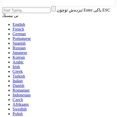
ئىزدەش ئۈچۈن Enter ياكى ESC
نى بېسىڭ
English
French
German
Portuguese
Spanish
Russian
Japanese
Korean
Arabic
Irish
Greek
Turkish
Italian
Danish
Romanian
Indonesian
Czech
Afrikaans
Swedish
Polish