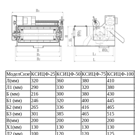
МоделСизе
КСИЦФ-25
КСИЦФ-50
КСИЦФ-75
КСИЦФ-100
Л(мм)
320
360
380
410
Л1 (мм)
290
330
320
380
Б (мм)
216
300
380
430
Б1 (мм)
246
320
400
445
Б2 (мм)
265
336
416
465
Б3 (мм)
301
385
465
515
В(мм)
200
200
200
200
Х1(мм)
130
130
130
130
Д2 (мм)
100
120
120
125