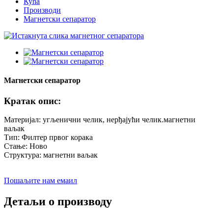
Кућа
Производи
Магнетски сепаратор
Магнетски сепаратор
Кратак опис:
Материјал: угљенични челик, нерђајући челик.магнетни
ваљак
Тип: Филтер првог корака
Стање: Ново
Структура: магнетни ваљак
Пошаљите нам емаил
Детаљи о производу