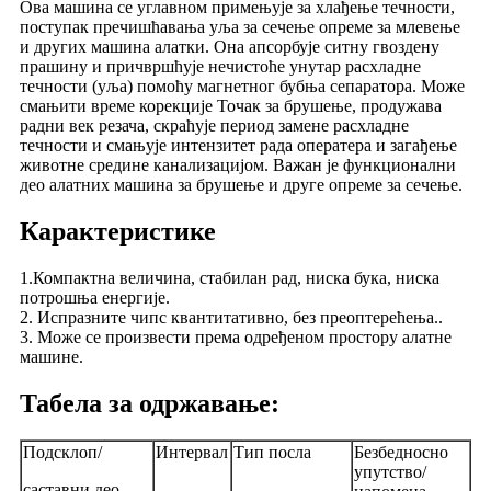
Ова машина се углавном примењује за хлађење течности,
поступак пречишћавања уља за сечење опреме за млевење
и других машина алатки. Она апсорбује ситну гвоздену
прашину и причвршћује нечистоће унутар расхладне
течности (уља) помоћу магнетног бубња сепаратора. Може
смањити време корекције Точак за брушење, продужава
радни век резача, скраћује период замене расхладне
течности и смањује интензитет рада оператера и загађење
животне средине канализацијом. Важан је функционални
део алатних машина за брушење и друге опреме за сечење.
Карактеристике
1.Компактна величина, стабилан рад, ниска бука, ниска
потрошња енергије.
2. Испразните чипс квантитативно, без преоптерећења..
3. Може се произвести према одређеном простору алатне
машине.
Табела за одржавање:
Подсклоп/
Интервал
Тип посла
Безбедносно
упутство/
саставни део