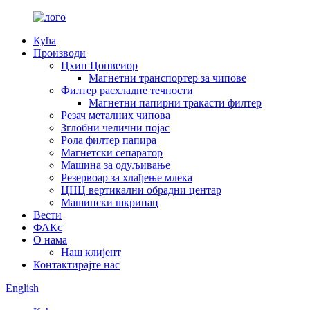
Кућа
Производи
Цхип Цонвеиор
Магнетни транспортер за чипове
Филтер расхладне течности
Магнетни папирни тракасти филтер
Резач металних чипова
Зглобни челични појас
Рола филтер папира
Магнетски сепаратор
Машина за одуљивање
Резервоар за хлађење млека
ЦНЦ вертикални обрадни центар
Машински шкрипац
Вести
ФАКс
О нама
Наш клијент
Контактирајте нас
English