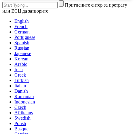
Притисните ентер за претрагу
или ЕСЦ да затворите
English
French
German
Portuguese
Spanish
Russian
Japanese
Korean
Arabic
Irish
Greek
Turkish
Italian
Danish
Romanian
Indonesian
Czech
Afrikaans
Swedish
Polish
Basque