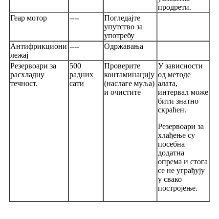
продрети.
Геар мотор
----
Погледајте
упутство за
употребу
Антифрикциони
----
Одржавања
лежај
Резервоари за
500
Проверите
У зависности
расхладну
радних
контаминацију
од методе
течност.
сати
(наслаге муља)
алата,
и очистите
интервал може
бити знатно
скраћен.
Резервоари за
хлађење су
посебна
додатна
опрема и стога
се не уграђују
у свако
постројење.