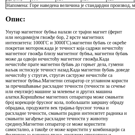
Напомена: Горе наведена величина је стандардни производ, м
Опис:
Унутар магнетног бубња налази се трајни магнет (ферит
или неодимијум гвожђе бор, 2 врсте магнетних
интензитета: 1000ГС и 3000ГС).магнетни бубањ се окреће
покретан мотором.када је течност која садржи нечистоћу
магнетног гвожђа близу магнетног бубња, магнетни бубањ
може да одвоји нечистоћу магнетног гвожђа.Када
нечистоће прате магнетни бубањ до горњег дела, гумени
ваљак истискује течност назад.Када магнетни бубањ доведе
нечистоћу у стругач, стругач саструже нечистоће са
магнетног бубња.Магнетни сепаратор се углавном користи
за пречишћавање расхладне течности (течности за сечење
или емулзије) машине за млевење и других машина
алатки.Коришћење магнетних сепаратора може смањити
број корекције брусног кола, побољшати завршну обраду
обрадака, продужити век трајања брусног точка и
расхладне течности, смањити радни интензитет радника и
смањити загађење расхладне течности у животну
средину.Магнетни сепаратор се може користити
самостално, а такође се може користити у комбинацији са
филтером за папирне траке, чистачем струготине и