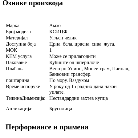
Ознаке производа
Марка
Амхо
Број модела
КСИЦФ
Материјал
Угљен челик
Доступна боја
Црна, бела, црвена, сива, жута.
МОК
1
КЕМ услуга
Може се прилагодити
Паковање
Кућиште од шперплоче
Плаћања
Вестерн Унион, Монеи грам, Паипал,,
Банковни трансфер.
поштарина
По мору. Ваздухом
Време испоруке
У року од 15 радних дана након
уплате.
ТежинаДимензија:
Нестандардни захтев купца
Апликација:
Брусилица
Перформансе и примена