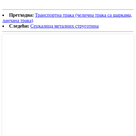
Претходна:
Транспортна трака (челична трака са шаркама,
ланчана трака)
Следећи:
Сецкалица металних струготина