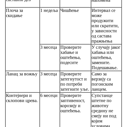
напомена
Плоча за
1 недеља
Чишћење
Интервал се
скидање
може
продужити
или скратити,
у зависности
од састава
пражњења
3 месеца
Проверите
У случају јаког
хабање и
хабања или
оштећења,
оштећења,
подесите
замените.
Подешавање.
Ланац за вожњу
3 месеца
Проверите
Само за
затегнутост и
верзију са
по потреби
погонским
затегните уље.
ланцем.
Контејнери и
6 месеци
Проверите
Супстанце
склопови црева.
заптивеност,
штетне по
корозију и
животну
оштећења.
средину не
смеју ни под
којим
условима