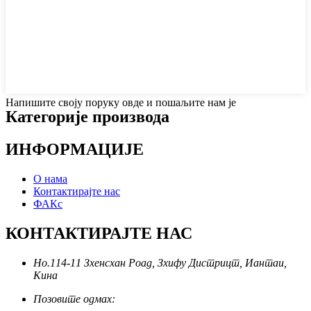
Напишите своју поруку овде и пошаљите нам је
Категорије производа
ИНФОРМАЦИЈЕ
О нама
Контактирајте нас
ФАКс
КОНТАКТИРАЈТЕ НАС
Но.114-11 Зхенсхан Роад, Зхифу Дистрицт, Иантаи,
Кина
Позовите одмах: