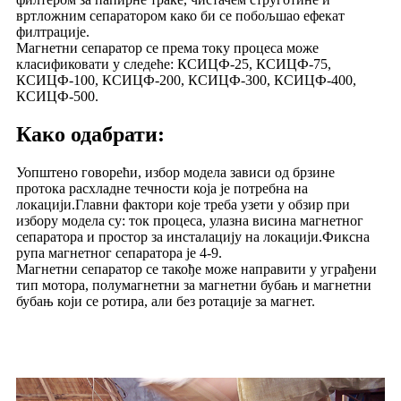
вртложним сепаратором како би се побољшао ефекат
филтрације.
Магнетни сепаратор се према току процеса може
класификовати у следеће: КСИЦФ-25, КСИЦФ-75,
КСИЦФ-100, КСИЦФ-200, КСИЦФ-300, КСИЦФ-400,
КСИЦФ-500.
Како одабрати:
Уопштено говорећи, избор модела зависи од брзине
протока расхладне течности која је потребна на
локацији.Главни фактори које треба узети у обзир при
избору модела су: ток процеса, улазна висина магнетног
сепаратора и простор за инсталацију на локацији.Фиксна
рупа магнетног сепаратора је 4-9.
Магнетни сепаратор се такође може направити у уграђени
тип мотора, полумагнетни за магнетни бубањ и магнетни
бубањ који се ротира, али без ротације за магнет.