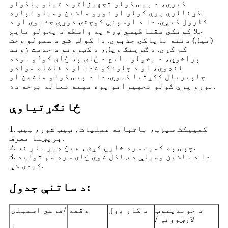
کیږي، د پیس کولو تجهیزاتو د تیلو پاکولو
کړنالرې پرې کولو او نورو ماشین وسیلو لپاره
کارول کیږي. دا د اوسپنې کوچنۍ دوړې جذبوي او د
جلا کونکي مقناطیسي ډرم په واسطه د یخولو مایع
(تیل) دننه ناپاکۍ جذبوي. دا کولی شي د سمولو وخت
کم کړي. د ګرینګ ویل، د کټرونو د خدمت ژوند
پراخوي، د یخولو مایع د ځای په ځای کولو موده
لنډوي، او د چلونکو شدت او د فاضله موادو
چاپیریال ککړتیا کموي. دا د پیس کولو ماشین او
نورو پرې کولو تجهیزاتو یوه مهمه فعاله برخه ده.
ځانګړتیاوې
1. کمپیکٹ سیزټ، باثباته عملیات، ټیټ شور، ټیټ
بریښنا مصرف.
2. چپس په کمیت سره خارج کړئ، هیڅ ډیر بار نه.
3. دا د ماشین وسیلې د ټاکل شوي ځای سره سم تولید
کیدی شي.
د ساتنې جدول:
د خوندیتوب
د کار ډول
وقفه
فرعي اسمبلۍ/
لارښوونې /
جز