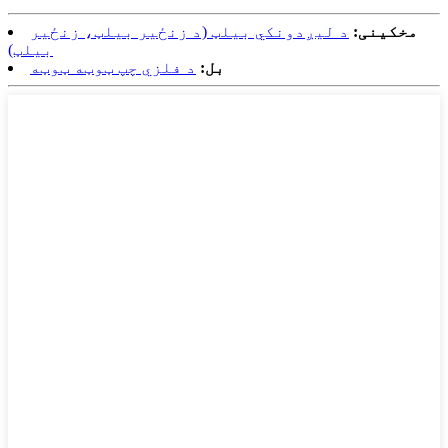
مخکینی:
د لیږدونکي بیلټ (د زنځیر بیلټ، زنځیر
بیلټ)
بل:
د فلزي چپ ټوټه ټوټه