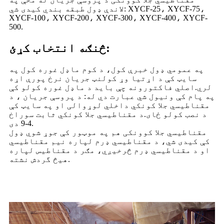
لاندې ډول طبقه بندي کیدی شي: XYCF-25، XYCF-75،
XYCF-100، XYCF-200، XYCF-300، XYCF-400، XYCF-
500.
څنګه انتخاب کړئ:
په عمومي ډول خبرې کول، د کوم ماډل غوره کول په
سایټ کې د اړتیا وړ کولنټ جریان نرخ پورې اړه
لري.اصلي فاکتورونه چې باید د ماډل غوره کولو کې
په پام کې ونیول شي عبارت دي له: د پروسې جریان ، د
مقناطیسي جلا کونکي داخلي لوړوالی او په سایټ کې
د نصب کولو ځای.د مقناطیسي جلا کونکي ثابت سوراخ
4-9 دی.
مقناطیسي جلا کوونکی هم په موټور کې جوړ شوي ډول
کې کیدی شي، د مقناطیسي ډرم لپاره نیم مقناطیسي
او د مقناطیسي ډرم څرخیږي، مګر د مقناطیس لپاره
هیڅ گردش نشته.