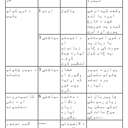
تبصره
وقفه کیدای شي
پاکول
1 اونۍ
د لرې کولو
اوږد یا لنډ
پلیټ
شي، د خارج
کیدو په جوړښت
پورې اړه لري
د قوي اغوستلو
د اغوستو
3 میاشتې
یا زیان په
او
صورت کې ، ځای
زیانونو
په ځای کول.
لپاره چیک
کړئ ،
تنظیم کړئ
یوازې د موټر
فشار
3 میاشتې
د موټر چلولو
چلولو سلسلې
وګورئ او
سلسله
سره نسخه
که اړتیا
لپاره.
وي، غوړ
کړئ.
چاپیریال ته
د سختۍ،
6 مياشتې
کانټینرونه
زیان رسونکي
زنګ او
او د نلی
توکي ممکن په
زیان
مجلسونه.
هیڅ حالت کې
لپاره
ننوځي.
وګورئ.
د لارښوونې
-----
ګیر موټور