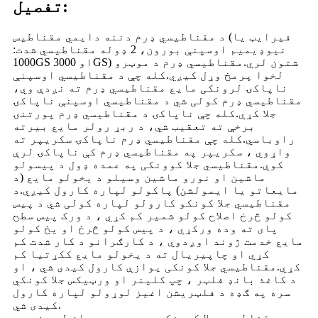
تفصیل:
د مقناطیسي ډرم دننه دایمي مقناطیس (فیرایټ یا
نیوډیمیم اوسپنې بورون، 2 ډوله مقناطیسي شدت:
1000GS او 3000GS) شتون لري.مقناطیسي ډرم د موټرو
لخوا پرمخ وړل کیږي.کله چې د مقناطیسي اوسپنې
ناپاکۍ لرونکی مایع مقناطیسي ډرم ته نږدې وي،
مقناطیسي ډرم کولی شي د مقناطیسي اوسپنې ناپاکۍ
جلا کړي.کله چې ناپاکۍ د مقناطیسي ډرم پورتنۍ
برخې ته تعقیب شي، د ربړ رولر مایع بیرته
راوباسي.کله چې مقناطیسي ډرم ناپاکۍ سکریپر ته
واړوي ، سکریپر په مقناطیسي ډرم کې ناپاکۍ لرې
کوي.مقناطیسي جلا کوونکی په عمده ډول د پیسولو
ماشین او نورو ماشین وسیلو د یخولو مایع (د
مایعاتو یا ایمولشن) پاکولو لپاره کارول کیږي.د
مقناطیسي جلا کونکو کارولو لپاره کولی شي د پیس
کولو څرخ اصلاح کولو شمیر کم کړي ، د ورک پیس سطح
پای ته وده ورکړي ، د پیس کولو څرخ او یخ کولو
مایع خدمت ژوند اوږدوي ، د کارګرانو د کار شدت کم
کړي او چاپیریال ته د یخولو مایع ککړتیا کم
کړي.مقناطیسي جلا کونکی یوازې کارول کیدی شي ، او
د کاغذ بانډ فلټر ، چپ کلینر او ورټیکس جلا کونکي
سره په ګډه د فلټریشن اغیز لوړولو لپاره کارول
کیدی شي.
مقناطیسي جلا کوونکی د پروسې جریان له مخې په