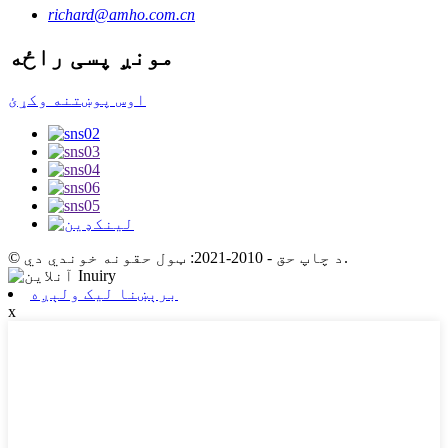
richard@amho.com.cn
مونږ پسی راځه
اوس پوښتنه وکړئ
© د چاپ حق - 2010-2021: ټول حقونه خوندي دي.
برېښنا لیک ولېږه
x