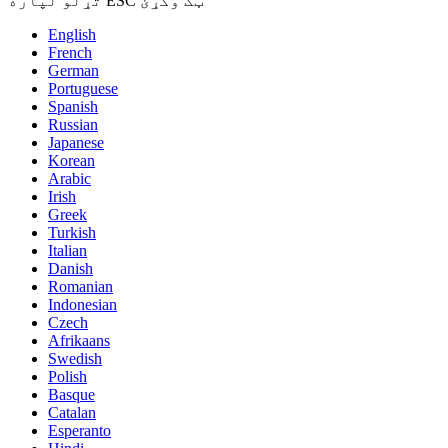
تړلو لپاره ESC ټک وکړئ
English
French
German
Portuguese
Spanish
Russian
Japanese
Korean
Arabic
Irish
Greek
Turkish
Italian
Danish
Romanian
Indonesian
Czech
Afrikaans
Swedish
Polish
Basque
Catalan
Esperanto