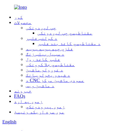
کور
محصولات
چپ لېږدونکی
مقناطیسي چپ لیږدونکی
د کولنټ فلټر
د مقناطیسي کاغذ بند فلټر
فلزي چپه ټوټه ټوټه
د سټیل بیلټ زنګ
فلټر کاغذ رول
مقناطیسي جلا کوونکی
د غوړولو ماشین
د شیدو یخولو ټانک
د CNC عمودی ماشین مرکز
د ماشین ویس
خبرونه
FAQs
زموږ په اړه
زموږ پیرودونکي
موږ سره اړیکه ونیسئ
English