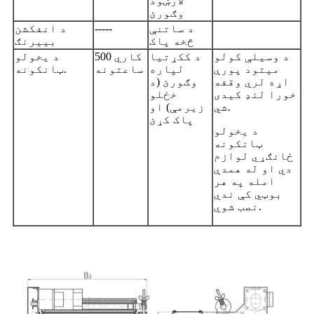
لارښود
وګورئ
د ساتنې
-----
د انفکشن
څخه پاک
بییرنګ
د وسیلې کولو
د ککړتیا
500 کاري
د یخولو
میتود پورې
لپاره
ساعتونه
ټانکونه.
اړه لري وقفه
وګورئ (د
خورا لنډ کیدی
خځلو
شي.
زیرمې) او
پاک کړئ
د یخولو
ټانکونه
ځانګړي لوازم
دي او له همدې
امله په هر
بوټي کې ندي
نصب شوي.