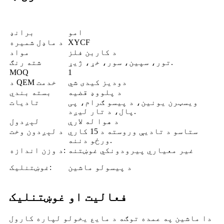
امو
برانډ
XYCF
د ماډل شمیره
د کاربن فلز
مواد
تور، سپین، سور، خړ، ژیړ.
شته رنګ
MOQ
1
دودیز کیدی شي
د QEM خدمت
د پلووډ قضیه
بسته بندي
ویسټرن یونین، د پیسو ګرام، پی
تادیات
پال، د تار لیږد.
د هوا له لارې
لېږدول
ستاسو د تادیې وروسته د 15 کاري
د لېږدون وخت
ورځو دننه.
غیر معیاري پیرودونکي غوښتنه
د وزن اندازه:
د پیسولو ماشین
غوښتنلیک:
فعالیت او غوښتنلیک
دا ماشین په عمده توګه د مایع یخولو لپاره کارول