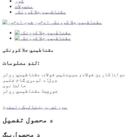
کور
محصولات
مقناطیسي جلا کوونکی
مقناطیسي جلا کوونکی
لنډ معلومات:
مواد: کاربن فولاد، سټینلیس فولاد. مقناطیسي رولر
ډول: د لومړي ګام فلټر
حالت: نوی
جوړښت: مقناطیسي رولر
موږ ته بریښنالیک واستوئ
د محصول تفصیل
د محصول ټګ