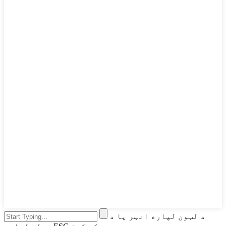
د لټون لپاره انټر یا د