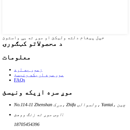
خپل پیغام دلته ولیکئ او موږ ته یې واستوئ
د محصولاتو کټګورۍ
معلومات
زموږ په اړه
موږ سره اړیکه ونیسئ
FAQs
موږ سره اړیکه ونیسئ
No.114-11 Zhenshan سړک، Zhifu ولسوالۍ، Yantai، چین
اوس موږ ته زنګ ووهئ:
18705454396