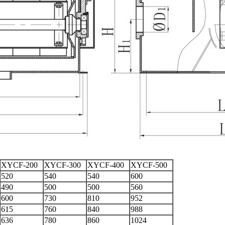
XYCF-200
XYCF-300
XYCF-400
XYCF-500
520
540
540
600
490
500
500
560
600
730
810
952
615
760
840
988
636
780
860
1024