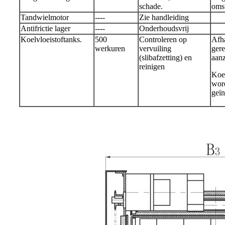
schade.
oms
Tandwielmotor
----
Zie handleiding
Antifrictie lager
----
Onderhoudsvrij
Koelvloeistoftanks.
500
Controleren op
Afha
werkuren
vervuiling
gere
(slibafzetting) en
aanz
reinigen
Koel
word
geïn