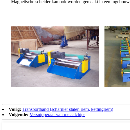
Magnetische scheider kan ook worden gemaakt in een ingebouwd 
Vorig:
Transportband (scharnier stalen riem, kettingriem)
Volgende:
Versnipperaar van metaalchips