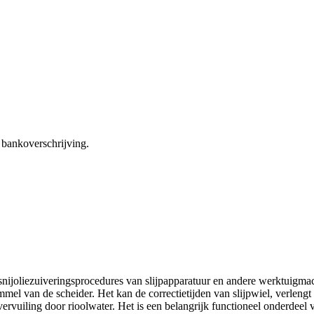
bankoverschrijving.
ijoliezuiveringsprocedures van slijpapparatuur en andere werktuigmachi
mmel van de scheider. Het kan de correctietijden van slijpwiel, verlen
uvervuiling door rioolwater. Het is een belangrijk functioneel onderdeel