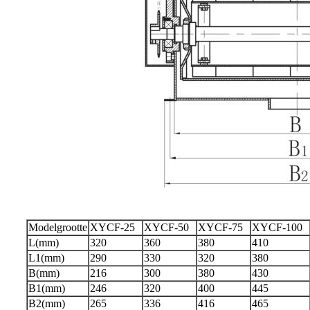
Modelgrootte
XYCF-25
XYCF-50
XYCF-75
XYCF-100
L(mm)
320
360
380
410
L1(mm)
290
330
320
380
B(mm)
216
300
380
430
B1(mm)
246
320
400
445
B2(mm)
265
336
416
465