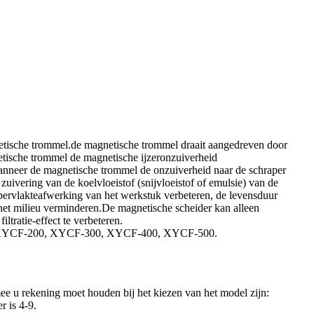
netische trommel.de magnetische trommel draait aangedreven door
etische trommel de magnetische ijzeronzuiverheid
Wanneer de magnetische trommel de onzuiverheid naar de schraper
uivering van de koelvloeistof (snijvloeistof of emulsie) van de
ppervlakteafwerking van het werkstuk verbeteren, de levensduur
r het milieu verminderen.De magnetische scheider kan alleen
tratie-effect te verbeteren.
00, XYCF-200, XYCF-300, XYCF-400, XYCF-500.
ee u rekening moet houden bij het kiezen van het model zijn:
r is 4-9.