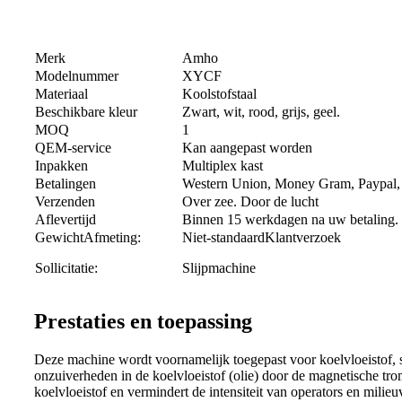
Merk
Amho
Modelnummer
XYCF
Materiaal
Koolstofstaal
Beschikbare kleur
Zwart, wit, rood, grijs, geel.
MOQ
1
QEM-service
Kan aangepast worden
Inpakken
Multiplex kast
Betalingen
Western Union, Money Gram, Paypal, 
Verzenden
Over zee. Door de lucht
Aflevertijd
Binnen 15 werkdagen na uw betaling.
GewichtAfmeting:
Niet-standaardKlantverzoek
Sollicitatie:
Slijpmachine
Prestaties en toepassing
Deze machine wordt voornamelijk toegepast voor koelvloeistof, sn
onzuiverheden in de koelvloeistof (olie) door de magnetische tro
koelvloeistof en vermindert de intensiteit van operators en milie