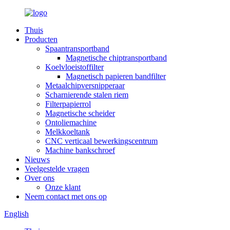
Thuis
Producten
Spaantransportband
Magnetische chiptransportband
Koelvloeistoffilter
Magnetisch papieren bandfilter
Metaalchipversnipperaar
Scharnierende stalen riem
Filterpapierrol
Magnetische scheider
Ontoliemachine
Melkkoeltank
CNC verticaal bewerkingscentrum
Machine bankschroef
Nieuws
Veelgestelde vragen
Over ons
Onze klant
Neem contact met ons op
English