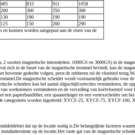
685
833
911
1058
200
300
350
300
130
190
190
190
125
150
200
290
n en kunnen worden aangepast aan de eisen van de
m, 2 soorten magnetische intensiteiten: 1000GS en 3000GS) in de mag
evat zich in de buurt van de magnetische trommel bevindt, kan de magn
 bovenste gedeelte volgen, perst de rubberen rol de vloeistof terug.
trommel.De magnetische scheider wordt voornamelijk gebruikt voor de z
sche scheiders kan het aantal slijpschijfcorrecties verminderen, de o
teit van werknemers verminderen en de vervuiling van koelvloeistof voo
en papierbandfilter, een spaanreiniger en een vortexscheider om het fil
olgende categorieën worden ingedeeld: XYCF-25, XYCF-75, XYCF-1
iddeldebiet dat op de locatie nodig is.De belangrijkste factoren waarm
nstallatieruimte op de locatie.Het vaste gat van de magnetische scheide