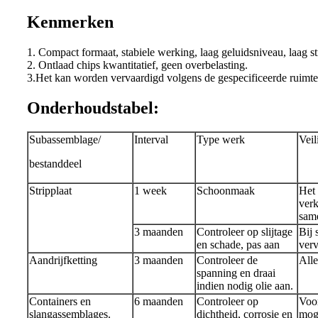
Kenmerken
1. Compact formaat, stabiele werking, laag geluidsniveau, laag s
2. Ontlaad chips kwantitatief, geen overbelasting.
3.Het kan worden vervaardigd volgens de gespecificeerde ruimt
Onderhoudstabel:
Subassemblage/
Interval
Type werk
Veil
bestanddeel
Stripplaat
1 week
Schoonmaak
Het 
verk
same
3 maanden
Controleer op slijtage
Bij 
en schade, pas aan
verv
Aandrijfketting
3 maanden
Controleer de
Alle
spanning en draai
indien nodig olie aan.
Containers en
6 maanden
Controleer op
Voor
slangassemblages.
dichtheid, corrosie en
mog