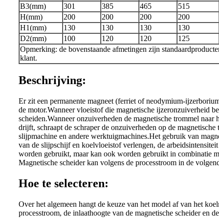
B3(mm)
301
385
465
515
H(mm)
200
200
200
200
H1(mm)
130
130
130
130
D2(mm)
100
120
120
125
Opmerking: de bovenstaande afmetingen zijn standaardproducte
klant.
Beschrijving:
Er zit een permanente magneet (ferriet of neodymium-ijzerboriu
de motor.Wanneer vloeistof die magnetische ijzeronzuiverheid b
scheiden.Wanneer onzuiverheden de magnetische trommel naar het
drijft, schraapt de schraper de onzuiverheden op de magnetische 
slijpmachine en andere werktuigmachines.Het gebruik van magneti
van de slijpschijf en koelvloeistof verlengen, de arbeidsintensi
worden gebruikt, maar kan ook worden gebruikt in combinatie met e
Magnetische scheider kan volgens de processtroom in de v
Hoe te selecteren:
Over het algemeen hangt de keuze van het model af van het koelm
processtroom, de inlaathoogte van de magnetische scheider en de i