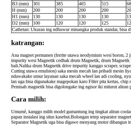
B3 (mm)
301
385
465
515
6
H (mm)
200
200
200
200
2
H1 (mm)
130
130
130
130
1
D2 (mm)
100
120
120
125
1
Cathetan: Ukuran ing ndhuwur minangka produk standar, bisa d
katrangan:
Ana magnet permanen (ferrite utawa neodymium wesi boron, 2 
impurity wesi Magnetik cedhak drum Magnetik, drum Magnetik bi
bali.Nalika drum Magnetik drive impurity kanggo scraper, scrap
Cutting utawa emulsion) saka mesin mecah lan pribadi mesin 
ndawakake umur layanan saka mecah wheel lan adi cooling, nyu
lan uga bisa digunakake magepokan karo Filter pita kertas, chip r
Pemisah magnetik bisa digolongake ing ngisor iki miturut
Cara milih:
Umumé, kanggo milih model gumantung ing tingkat aliran coolant
papan instalasi ing situs kasebut.Bolongan tetep separator magnet
Separator Magnetik uga bisa digawe menyang motor dibangun in