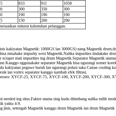
85
833
911
1058
00
300
350
300
30
190
190
190
25
150
200
290
isesuaikan miturut kabutuhan pelanggan.
jinis kakiyatan Magnetik: 1000GS lan 3000GS) nang Magnetik drum.d
sa misahake impurity wesi Magnetik.Nalika impurities tindakake drum
er scraper mati impurities ing drum Magnetik.Separator Magnetik uta
liyane.Kanggo nggunakake separator Magnetik bisa ngurangi nomer ko
da kakiyatan pegawe buruh lan ngurangi polusi saka Cairan cooling k
esik lan vortex separator kanggo nambah efek filtrasi.
 aliran proses: XYCF-25, XYCF-75, XYCF-100, XYCF-200, XYCF-300,
 needed ing situs.Faktor utama sing kudu ditimbang nalika milih model
ik yaiku 4-9.
g jinis, setengah Magnetik kanggo drum Magnetik lan drum Magnetik p