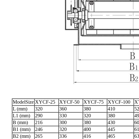
ModelSize
XYCF-25
XYCF-50
XYCF-75
XYCF-100
X
L (mm)
320
360
380
410
5
L1 (mm)
290
330
320
380
4
B (mm)
216
300
380
430
6
B1 (mm)
246
320
400
445
6
B2 (mm)
265
336
416
465
6