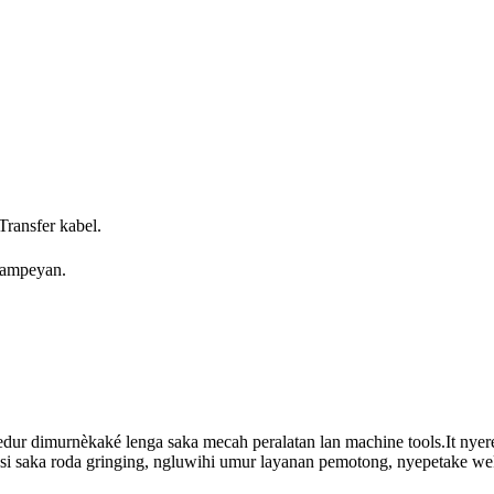
ransfer kabel.
sampeyan.
dur dimurnèkaké lenga saka mecah peralatan lan machine tools.It nyere
i saka roda gringing, ngluwihi umur layanan pemotong, nyepetake wektu