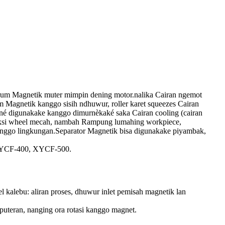
rum Magnetik muter mimpin dening motor.nalika Cairan ngemot
 Magnetik kanggo sisih ndhuwur, roller karet squeezes Cairan
mané digunakake kanggo dimurnèkaké saka Cairan cooling (cairan
reksi wheel mecah, nambah Rampung lumahing workpiece,
anggo lingkungan.Separator Magnetik bisa digunakake piyambak,
 XYCF-400, XYCF-500.
 kalebu: aliran proses, dhuwur inlet pemisah magnetik lan
uteran, nanging ora rotasi kanggo magnet.