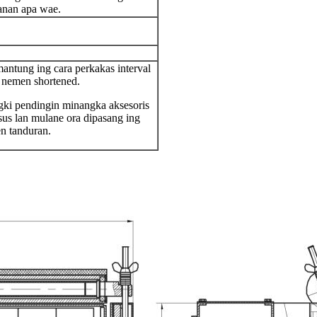
anan apa wae.
ntung ing cara perkakas interval
 nemen shortened.
gki pendingin minangka aksesoris
us lan mulane ora dipasang ing
n tanduran.