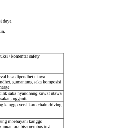
i daya.
in.
ruksi / komentar safety
rval bisa dipendhet utawa
endhet, gumantung saka komposisi
harge
cilik saka nyandhang kuwat utawa
sakan, ngganti.
 kanggo versi karo chain driving.
 sing mbebayani kanggo
kungan ora bisa nembus ing