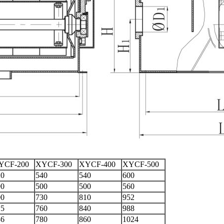
YCF-200
XYCF-300
XYCF-400
XYCF-500
20
540
540
600
90
500
500
560
00
730
810
952
15
760
840
988
36
780
860
1024