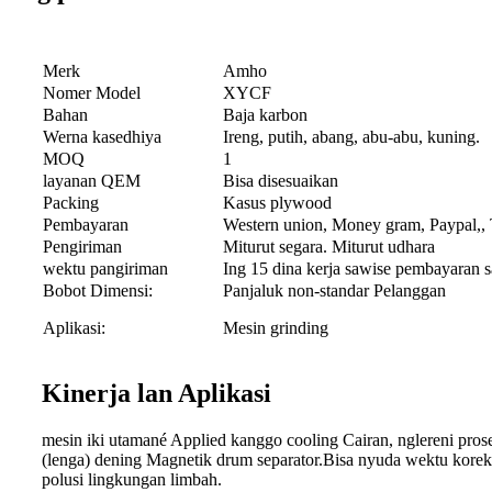
Merk
Amho
Nomer Model
XYCF
Bahan
Baja karbon
Werna kasedhiya
Ireng, putih, abang, abu-abu, kuning.
MOQ
1
layanan QEM
Bisa disesuaikan
Packing
Kasus plywood
Pembayaran
Western union, Money gram, Paypal,, T
Pengiriman
Miturut segara. Miturut udhara
wektu pangiriman
Ing 15 dina kerja sawise pembayaran 
Bobot Dimensi:
Panjaluk non-standar Pelanggan
Aplikasi:
Mesin grinding
Kinerja lan Aplikasi
mesin iki utamané Applied kanggo cooling Cairan, nglereni prose
(lenga) dening Magnetik drum separator.Bisa nyuda wektu koreks
polusi lingkungan limbah.