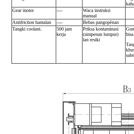
kah
Gear motor
----
Waca instruksi
manual
Antifriction bantalan
----
Bebas pangopènan
Tangki coolant.
500 jam
Priksa kontaminasi
Guma
kerja
(simpenan lumpur)
bisa
lan resiki
Tan
khus
sabe