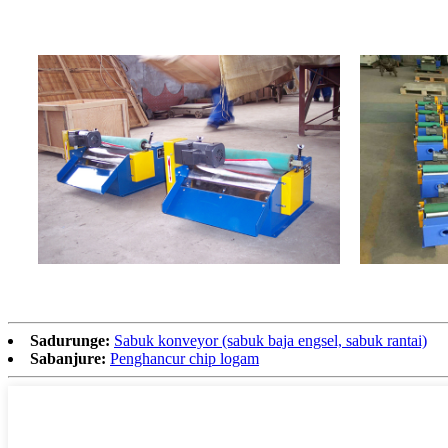
Sadurunge:
Sabuk konveyor (sabuk baja engsel, sabuk rantai)
Sabanjure:
Penghancur chip logam