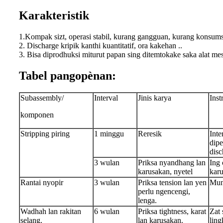
Karakteristik
1.Kompak sizt, operasi stabil, kurang gangguan, kurang konsums
2. Discharge kripik kanthi kuantitatif, ora kakehan ..
3. Bisa diprodhuksi miturut papan sing ditemtokake saka alat mes
Tabel pangopènan:
Subassembly/
Interval
Jinis karya
Inst
komponen
Stripping piring
1 minggu
Reresik
Inte
dip
disc
3 wulan
Priksa nyandhang lan
Ing 
karusakan, nyetel
karu
Rantai nyopir
3 wulan
Priksa tension lan yen
Mung
perlu ngencengi,
lenga.
Wadhah lan rakitan
6 wulan
Priksa tightness, karat
Zat
selang.
lan karusakan.
ling