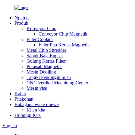
Ngarep
Produk
Konveyor Chip
Conveyor Chip Magnetik
Filter Coolant
Filter Pita Kertas Magnetik
Metal Chip Shredder
Sabuk Baja Engsel
Gulung Kertas Filter
Pemisah Magnetik
Mesin Deoiling
Tangki Pendingin Susu
CNC Vertikal Machining Center
Mesin vise
Kabar
Pitakonan
Babagan awake dhewe
Klien kita
Hubungi Kita
English