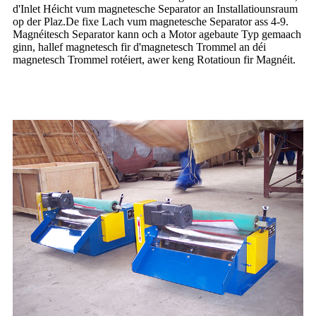
d'Inlet Héicht vum magnetesche Separator an Installatiounsraum
op der Plaz.De fixe Lach vum magnetesche Separator ass 4-9.
Magnéitesch Separator kann och a Motor agebaute Typ gemaach
ginn, hallef magnetesch fir d'magnetesch Trommel an déi
magnetesch Trommel rotéiert, awer keng Rotatioun fir Magnéit.