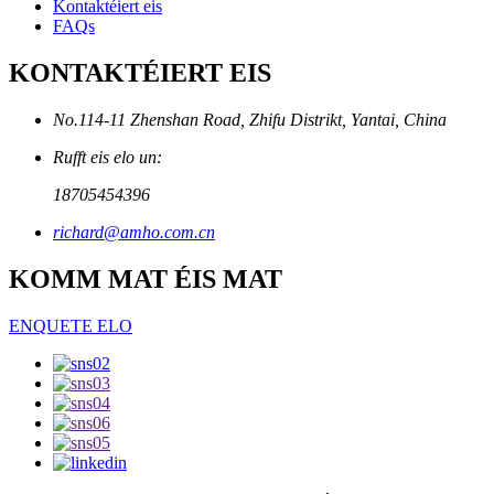
Kontaktéiert eis
FAQs
KONTAKTÉIERT EIS
No.114-11 Zhenshan Road, Zhifu Distrikt, Yantai, China
Rufft eis elo un:
18705454396
richard@amho.com.cn
KOMM MAT ÉIS MAT
ENQUETE ELO