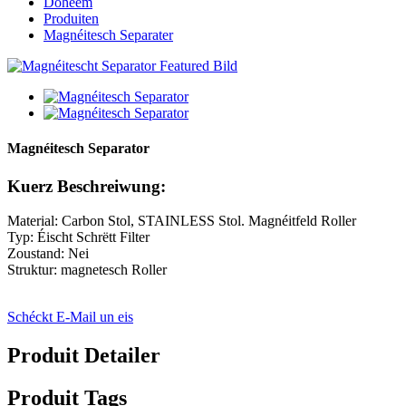
Doheem
Produiten
Magnéitesch Separater
Magnéitesch Separator
Kuerz Beschreiwung:
Material: Carbon Stol, STAINLESS Stol. Magnéitfeld Roller
Typ: Éischt Schrëtt Filter
Zoustand: Nei
Struktur: magnetesch Roller
Schéckt E-Mail un eis
Produit Detailer
Produit Tags