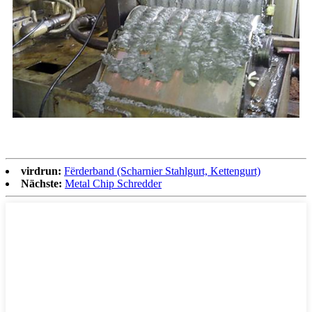
virdrun:
Fërderband (Scharnier Stahlgurt, Kettengurt)
Nächste:
Metal Chip Schredder