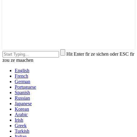
Hit Enter fir ze sichen oder ESC fir
zou ze maachen
English
French
German
Portuguese
Spanish
Russian
Japanese
Korean
Arabic
Irish
Greek
Turkish
Italian