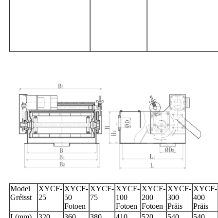
Model
XYCF-
XYCF-
XYCF-
XYCF-
XYCF-
XYCF-
XYCF-
Gréisst
25
50
75
100
200
300
400
Fotoen
Fotoen
Fotoen
Präis
Präis
L(mm)
320
360
380
410
520
540
540