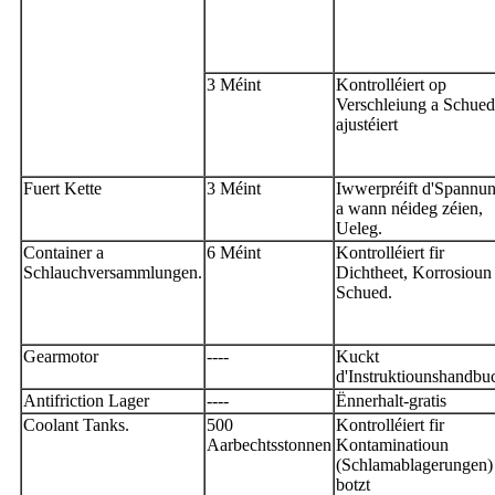
3 Méint
Kontrolléiert op
Verschleiung a Schued
ajustéiert
Fuert Kette
3 Méint
Iwwerpréift d'Spannu
a wann néideg zéien,
Ueleg.
Container a
6 Méint
Kontrolléiert fir
Schlauchversammlungen.
Dichtheet, Korrosioun
Schued.
Gearmotor
----
Kuckt
d'Instruktiounshandbu
Antifriction Lager
----
Ënnerhalt-gratis
Coolant Tanks.
500
Kontrolléiert fir
Aarbechtsstonnen
Kontaminatioun
(Schlamablagerungen)
botzt