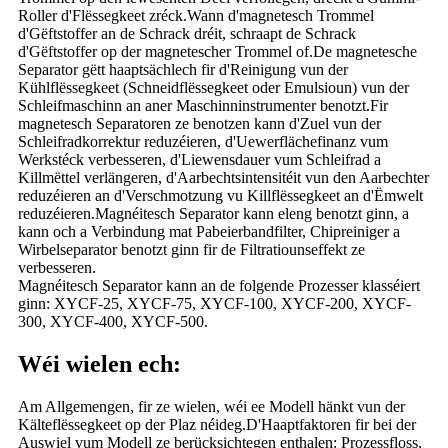
Roller d'Flëssegkeet zréck.Wann d'magnetesch Trommel
d'Gëftstoffer an de Schrack dréit, schraapt de Schrack
d'Gëftstoffer op der magnetescher Trommel of.De magnetesche
Separator gëtt haaptsächlech fir d'Reinigung vun der
Kühlflëssegkeet (Schneidflëssegkeet oder Emulsioun) vun der
Schleifmaschinn an aner Maschinninstrumenter benotzt.Fir
magnetesch Separatoren ze benotzen kann d'Zuel vun der
Schleifradkorrektur reduzéieren, d'Uewerflächefinanz vum
Werkstéck verbesseren, d'Liewensdauer vum Schleifrad a
Killmëttel verlängeren, d'Aarbechtsintensitéit vun den Aarbechter
reduzéieren an d'Verschmotzung vu Killflëssegkeet an d'Ëmwelt
reduzéieren.Magnéitesch Separator kann eleng benotzt ginn, a
kann och a Verbindung mat Pabeierbandfilter, Chipreiniger a
Wirbelseparator benotzt ginn fir de Filtratiounseffekt ze
verbesseren.
Magnéitesch Separator kann an de folgende Prozesser klasséiert
ginn: XYCF-25, XYCF-75, XYCF-100, XYCF-200, XYCF-
300, XYCF-400, XYCF-500.
Wéi wielen ech:
Am Allgemengen, fir ze wielen, wéi ee Modell hänkt vun der
Kälteflëssegkeet op der Plaz néideg.D'Haaptfaktoren fir bei der
Auswiel vum Modell ze berücksichtegen enthalen: Prozessfloss,