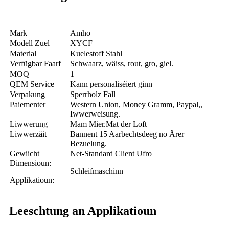
Mark
Amho
Modell Zuel
XYCF
Material
Kuelestoff Stahl
Verfügbar Faarf
Schwaarz, wäiss, rout, gro, giel.
MOQ
1
QEM Service
Kann personaliséiert ginn
Verpakung
Sperrholz Fall
Paiementer
Western Union, Money Gramm, Paypal,,
Iwwerweisung.
Liwwerung
Mam Mier.Mat der Loft
Liwwerzäit
Bannent 15 Aarbechtsdeeg no Ärer
Bezuelung.
Gewiicht
Net-Standard Client Ufro
Dimensioun:
Schleifmaschinn
Applikatioun:
Leeschtung an Applikatioun