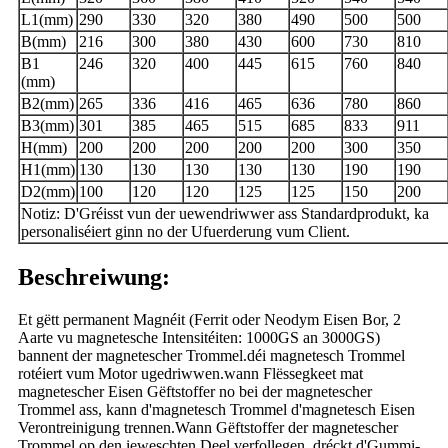
L1(mm)
290
330
320
380
490
500
500
B(mm)
216
300
380
430
600
730
810
B1
246
320
400
445
615
760
840
(mm)
B2(mm)
265
336
416
465
636
780
860
B3(mm)
301
385
465
515
685
833
911
H(mm)
200
200
200
200
200
300
350
H1(mm)
130
130
130
130
130
190
190
D2(mm)
100
120
120
125
125
150
200
Notiz: D'Gréisst vun der uewendriwwer ass Standardprodukt, ka
personaliséiert ginn no der Ufuerderung vum Client.
Beschreiwung:
Et gëtt permanent Magnéit (Ferrit oder Neodym Eisen Bor, 2
Aarte vu magnetesche Intensitéiten: 1000GS an 3000GS)
bannent der magnetescher Trommel.déi magnetesch Trommel
rotéiert vum Motor ugedriwwen.wann Flëssegkeet mat
magnetescher Eisen Gëftstoffer no bei der magnetescher
Trommel ass, kann d'magnetesch Trommel d'magnetesch Eisen
Verontreinigung trennen.Wann Gëftstoffer der magnetescher
Trommel op den ieweschten Deel verfollegen, dréckt d'Gummi-