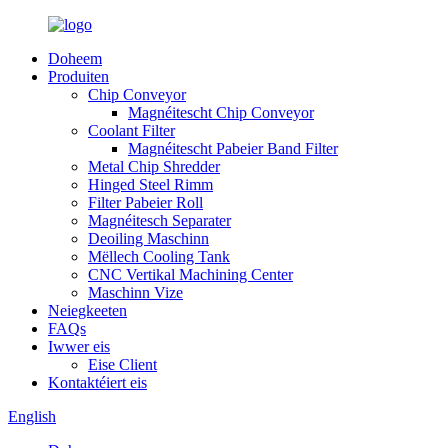
Doheem
Produiten
Chip Conveyor
Magnéitescht Chip Conveyor
Coolant Filter
Magnéitescht Pabeier Band Filter
Metal Chip Shredder
Hinged Steel Rimm
Filter Pabeier Roll
Magnéitesch Separater
Deoiling Maschinn
Mëllech Cooling Tank
CNC Vertikal Machining Center
Maschinn Vize
Neiegkeeten
FAQs
Iwwer eis
Eise Client
Kontaktéiert eis
English