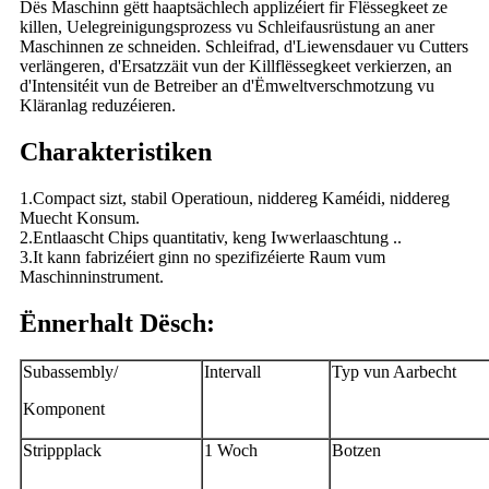
Dës Maschinn gëtt haaptsächlech applizéiert fir Flëssegkeet ze
killen, Uelegreinigungsprozess vu Schleifausrüstung an aner
Maschinnen ze schneiden. Schleifrad, d'Liewensdauer vu Cutters
verlängeren, d'Ersatzzäit vun der Killflëssegkeet verkierzen, an
d'Intensitéit vun de Betreiber an d'Ëmweltverschmotzung vu
Kläranlag reduzéieren.
Charakteristiken
1.Compact sizt, stabil Operatioun, niddereg Kaméidi, niddereg
Muecht Konsum.
2.Entlaascht Chips quantitativ, keng Iwwerlaaschtung ..
3.It kann fabrizéiert ginn no spezifizéierte Raum vum
Maschinninstrument.
Ënnerhalt Dësch:
Subassembly/
Intervall
Typ vun Aarbecht
Komponent
Strippplack
1 Woch
Botzen