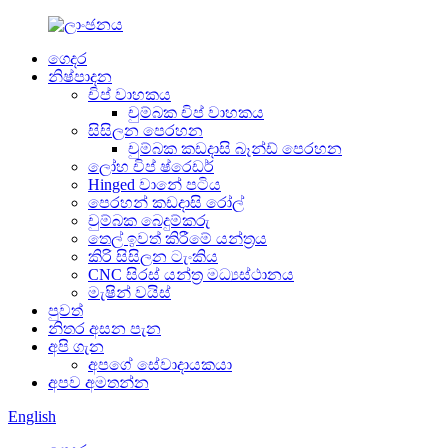
ගෙදර
නිෂ්පාදන
චිප් වාහකය
චුම්බක චිප් වාහකය
සිසිලන පෙරහන
චුම්බක කඩදාසි බෑන්ඩ් පෙරහන
ලෝහ චිප් ෂ්රෙඩර්
Hinged වානේ පටිය
පෙරහන් කඩදාසි රෝල්
චුම්බක බෙදුම්කරු
තෙල් ඉවත් කිරීමේ යන්ත්‍රය
කිරි සිසිලන ටැංකිය
CNC සිරස් යන්ත්‍ර මධ්‍යස්ථානය
මැෂින් වයිස්
පුවත්
නිතර අසන පැන
අපි ගැන
අපගේ සේවාදායකයා
අපව අමතන්න
English