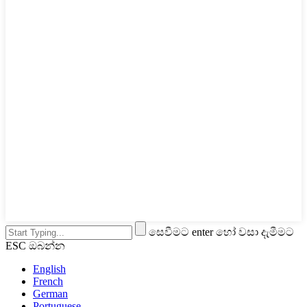
සෙවීමට enter හෝ වසා දැමීමට
ESC ඔබන්න
English
French
German
Portuguese