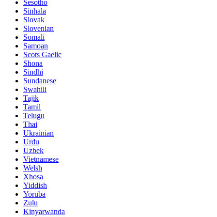
Sesotho
Sinhala
Slovak
Slovenian
Somali
Samoan
Scots Gaelic
Shona
Sindhi
Sundanese
Swahili
Tajik
Tamil
Telugu
Thai
Ukrainian
Urdu
Uzbek
Vietnamese
Welsh
Xhosa
Yiddish
Yoruba
Zulu
Kinyarwanda