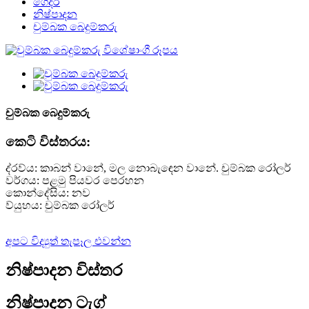
ගෙදර
නිෂ්පාදන
චුම්බක බෙදුම්කරු
චුම්බක බෙදුම්කරු
කෙටි විස්තරය:
ද්රව්ය: කාබන් වානේ, මල නොබැඳෙන වානේ. චුම්බක රෝලර්
වර්ගය: පළමු පියවර පෙරහන
කොන්දේසිය: නව
ව්යුහය: චුම්බක රෝලර්
අපට විද්‍යුත් තැපෑල එවන්න
නිෂ්පාදන විස්තර
නිෂ්පාදන ටැග්