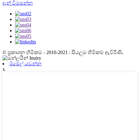
දැන් විමසන්න
© ප්‍රකාශන හිමිකම - 2010-2021 : සියලුම හිමිකම් ඇවිරිණි.
ඊමේල් යවන්න
x