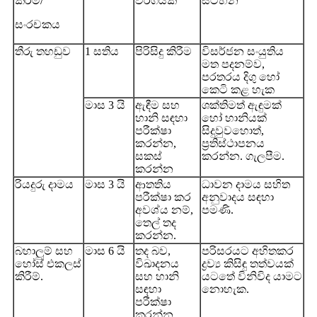
කිරීම/
වර්ගයක්
සටහන
සංරචකය
තීරු තහඩුව
1 සතිය
පිරිසිදු කිරීම
විසර්ජන සංයුතිය
මත පදනම්ව,
පරතරය දිගු හෝ
කෙටි කළ හැක
මාස 3 යි
ඇඳීම සහ
ශක්තිමත් ඇඳුමක්
හානි සඳහා
හෝ හානියක්
පරීක්ෂා
සිදුවුවහොත්,
කරන්න,
ප්‍රතිස්ථාපනය
සකස්
කරන්න. ගැලපීම.
කරන්න
රියදුරු දාමය
මාස 3 යි
ආතතිය
ධාවන දාමය සහිත
පරීක්ෂා කර
අනුවාදය සඳහා
අවශ්ය නම්,
පමණි.
තෙල් තද
කරන්න.
බහාලුම් සහ
මාස 6 යි
තද බව,
පරිසරයට අහිතකර
හෝස් එකලස්
විඛාදනය
ද්‍රව්‍ය කිසිඳු තත්වයක්
කිරීම්.
සහ හානි
යටතේ විනිවිද යාමට
සඳහා
නොහැක.
පරීක්ෂා
කරන්න.