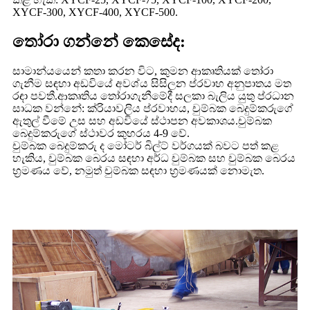
XYCF-300, XYCF-400, XYCF-500.
තෝරා ගන්නේ කෙසේද:
සාමාන්යයෙන් කතා කරන විට, කුමන ආකෘතියක් තෝරා
ගැනීම සඳහා අඩවියේ අවශ්ය සිසිලන ප්රවාහ අනුපාතය මත
රඳා පවතී.ආකෘතිය තෝරාගැනීමේදී සලකා බැලිය යුතු ප්රධාන
සාධක වන්නේ: ක්රියාවලිය ප්රවාහය, චුම්බක බෙදුම්කරුගේ
ඇතුල් වීමේ උස සහ අඩවියේ ස්ථාපන අවකාශය.චුම්බක
බෙදුම්කරුගේ ස්ථාවර කුහරය 4-9 වේ.
චුම්බක බෙදුම්කරු ද මෝටර් බිල්ට් වර්ගයක් බවට පත් කළ
හැකිය, චුම්බක බෙරය සඳහා අර්ධ චුම්බක සහ චුම්බක බෙරය
භ්‍රමණය වේ, නමුත් චුම්බක සඳහා භ්‍රමණයක් නොමැත.