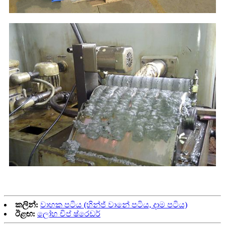
කලින්:
වාහක පටිය (හින්ජ් වානේ පටිය, දාම පටිය)
ඊළඟ:
ලෝහ චිප් ෂ්රෙඩර්