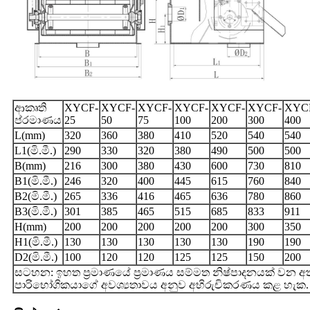
ආකෘති
XYCF-
XYCF-
XYCF-
XYCF-
XYCF-
XYCF-
XYC
ප්රමාණය
25
50
75
100
200
300
400
L(mm)
320
360
380
410
520
540
540
L1(මි.මී.)
290
330
320
380
490
500
500
B(mm)
216
300
380
430
600
730
810
B1(මි.මී.)
246
320
400
445
615
760
840
B2(මි.මී.)
265
336
416
465
636
780
860
B3(මි.මී.)
301
385
465
515
685
833
911
H(mm)
200
200
200
200
200
300
350
H1(මි.මී.)
130
130
130
130
130
190
190
D2(මි.මී.)
100
120
120
125
125
150
200
සටහන: ඉහත ප්‍රමාණයේ ප්‍රමාණය සම්මත නිෂ්පාදනයක් වන අ
පාරිභෝගිකයාගේ අවශ්‍යතාවය අනුව අභිරුචිකරණය කළ හැක.