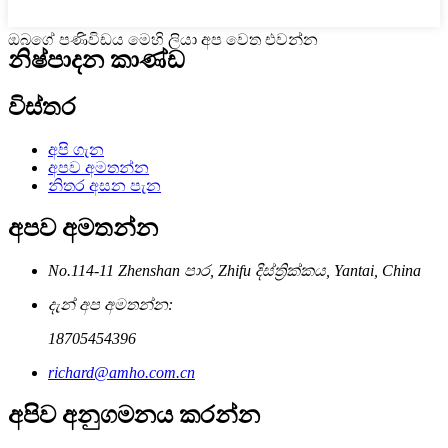
ඔබගේ පණිවිඩය මෙහි ලියා අප වෙත එවන්න
නිෂ්පාදන කාණ්ඩ
විස්තර
අපි ගැන
අපව අමතන්න
නිතර අසන පැන
අපව අමතන්න
No.114-11 Zhenshan පාර, Zhifu දිස්ත්‍රික්කය, Yantai, China
දැන් අප අමතන්න:
18705454396
richard@amho.com.cn
අපිව අනුගමනය කරන්න