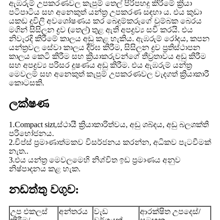
ඇඹරුම් උපකරණවල කැපුම් තෙල් පිරිපහදු කිරීමේ ක්‍රියා
පටිපාටිය සහ අනෙකුත් යන්ත්‍ර උපකරණ සඳහා ය. එය කුඩා
යකඩ දූවිලි අවශෝෂණය කර බෙදුම්කරුගේ චුම්බක බෙරය
මගින් සිසිලන ද්‍රව (තෙල්) තුළ ඇති අපද්‍රව්‍ය සවි කරයි. එය
නිවැරදි කිරීමේ කාලය අඩු කළ හැකිය. ඇඹරුම් රෝදය, කපන
යන්ත්‍රවල සේවා කාලය දීර්ඝ කිරීම, සිසිලන ද්‍රව ප්‍රතිස්ථාපන
කාලය කෙටි කිරීම සහ ක්‍රියාකරුවන්ගේ තීව්‍රතාවය අඩු කිරීම
සහ අපද්‍රව්‍ය පරිසර දූෂණය අඩු කිරීම. එය ඇඹරුම් යන්ත්‍ර
මෙවලම් සහ අනෙකුත් කැපුම් උපකරණවල වැදගත් ක්‍රියාකාරී
කොටසකි.
ලක්ෂණ
1.Compact sizt,ස්ථායී ක්‍රියාකාරිත්වය, අඩු ශබ්දය, අඩු බලශක්ති
පරිභෝජනය.
2.චිප්ස් ප්‍රමාණාත්මකව විසර්ජනය කරන්න, අධිකව පැටවීමක්
නැත..
3.එය යන්ත්‍ර මෙවලමෙහි නිශ්චිත ඉඩ ප්‍රමාණය අනුව
නිෂ්පාදනය කළ හැක.
නඩත්තු වගුව:
උප එකලස්
අන්තරය
වැඩ
ආරක්ෂිත උපදෙස්/