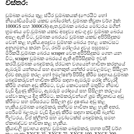
විස්තර:
චුම්බක බෙරය තුළ ස්ථිර චුම්බකයක් (ෆෙරයිට් හෝ
නියෝඩියමියම් යකඩ බෝරෝන්, චුම්බක තීව්‍රතා වර්ග 2ක්:
1000GS සහ 3000GS) ඇත.චුම්බක බෙරය මෝටරය මගින්
භ්‍රමණය වේ.චුම්බක යකඩ අපද්‍රව්‍ය අඩංගු ද්‍රව චුම්බක බෙරය
අසල ඇති විට, චුම්බක බෙරයට චුම්බක යකඩ අපිරිසිදුකම
වෙන් කළ හැකිය.අපද්‍රව්‍ය චුම්භක බෙරය ඉහළ කොටසට
අනුගමනය කරන විට, රබර් රෝලරය ද්‍රවය පසුපසට
මිරිකයි.චුම්බක බෙරය scraper වෙත අපිරිසිදුකම ගෙන යන
විට, scraper චුම්බක බෙරයේ ඇති අපිරිසිදුකම් ඉවත්
කරයි.චුම්බක බෙදුම්කරු ප්රධාන වශයෙන් භාවිතා කරනුයේ
ඇඹරුම් යන්තයේ සහ අනෙකුත් යන්ත්ර මෙවලම්වල සිසිලන
ද්රව (කැපුම් තරල හෝ ඉමල්ෂන්) පිරිසිදු කිරීම සඳහාය.චුම්බක
බෙදුම්කරුවන් භාවිතා කිරීම සඳහා ඇඹරුම් රෝද නිවැරදි
කිරීම් ගණන අඩු කිරීමට, වැඩ කොටසෙහි මතුපිට නිමාව
වැඩි දියුණු කිරීමට, ඇඹරුම් රෝදයේ සහ සිසිලන තරලයේ
සේවා කාලය දිගු කිරීමට, කම්කරුවන්ගේ ශ්‍රම තීව්‍රතාවය අඩු
කිරීමට සහ පරිසරයට සිසිලන ද්‍රව දූෂණය අඩු කළ
හැකිය.චුම්බක බෙදුම්කරු තනිවම භාවිතා කළ හැකි අතර,
පෙරීමේ බලපෑම වැඩි දියුණු කිරීම සඳහා කඩදාසි බෑන්ඩ්
ෆිල්ටරය, චිප් ක්ලීනර් සහ වෝටෙක්ස් බෙදුම්කරු සමඟ
ඒකාබද්ධව භාවිතා කළ හැකිය.
ක්‍රියාවලි ප්‍රවාහය අනුව චුම්බක බෙදුම්කරු පහත පරිදි වර්ග
කළ හැක: XYCF-25, XYCF-75, XYCF-100, XYCF-200,