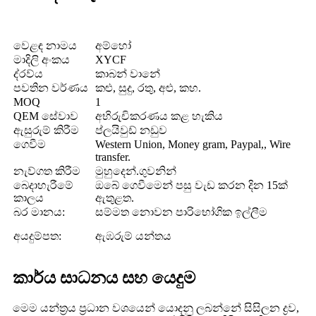
වෙළඳ නාමය
අම්හෝ
මාදිලි අංකය
XYCF
ද්රව්ය
කාබන් වානේ
පවතින වර්ණය
කළු, සුදු, රතු, අළු, කහ.
MOQ
1
QEM සේවාව
අභිරුචිකරණය කළ හැකිය
ඇසුරුම් කිරීම
ප්ලයිවුඩ් නඩුව
ගෙවීම
Western Union, Money gram, Paypal,, Wire
transfer.
නැව්ගත කිරීම
මුහුදෙන්.ගුවනින්
බෙදාහැරීමේ
ඔබේ ගෙවීමෙන් පසු වැඩ කරන දින 15ක්
කාලය
ඇතුළත.
බර මානය:
සම්මත නොවන පාරිභෝගික ඉල්ලීම
අයදුම්පත:
ඇඹරුම් යන්තය
කාර්ය සාධනය සහ යෙදුම
මෙම යන්ත්‍රය ප්‍රධාන වශයෙන් යොදනු ලබන්නේ සිසිලන ද්‍රව,