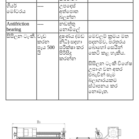
ගියර්
----
උපදෙස්
මෝටරය
අත්පොත
බලන්න
Antifriction
----
නඩත්තු
bearing
නොමිලේ
සිසිලන ටැංකි.
වැඩ
දූෂණය (මඩ
මෙවලම් ක්‍රමය මත
කරන
නිධි) සඳහා
පදනම්ව, පරතරය
පැය 500
පරීක්ෂා කර
බොහෝ සෙයින්
යි
පිරිසිදු
කෙටි කළ හැකිය.
කරන්න
සිසිලන ටැංකි විශේෂ
උපාංග වන අතර
එබැවින් සෑම
බලාගාරයකම
ස්ථාපනය කර
නොමැත.