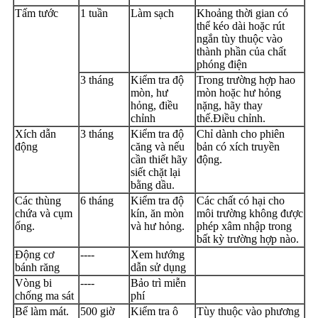
Tấm tước
1 tuần
Làm sạch
Khoảng thời gian có
thể kéo dài hoặc rút
ngắn tùy thuộc vào
thành phần của chất
phóng điện
3 tháng
Kiểm tra độ
Trong trường hợp hao
mòn, hư
mòn hoặc hư hỏng
hỏng, điều
nặng, hãy thay
chỉnh
thế.Điều chỉnh.
Xích dẫn
3 tháng
Kiểm tra độ
Chỉ dành cho phiên
động
căng và nếu
bản có xích truyền
cần thiết hãy
động.
siết chặt lại
bằng dầu.
Các thùng
6 tháng
Kiểm tra độ
Các chất có hại cho
chứa và cụm
kín, ăn mòn
môi trường không được
ống.
và hư hỏng.
phép xâm nhập trong
bất kỳ trường hợp nào.
Động cơ
----
Xem hướng
bánh răng
dẫn sử dụng
Vòng bi
----
Bảo trì miễn
chống ma sát
phí
Bể làm mát.
500 giờ
Kiểm tra ô
Tùy thuộc vào phương