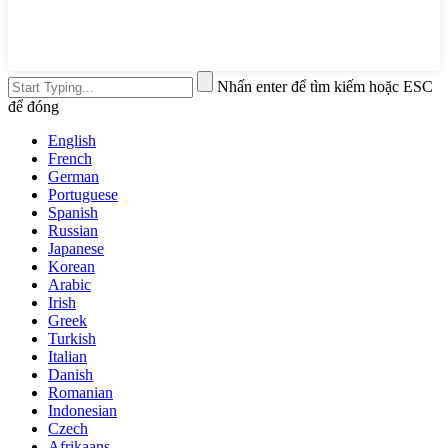
Nhấn enter để tìm kiếm hoặc ESC
để đóng
English
French
German
Portuguese
Spanish
Russian
Japanese
Korean
Arabic
Irish
Greek
Turkish
Italian
Danish
Romanian
Indonesian
Czech
Afrikaans