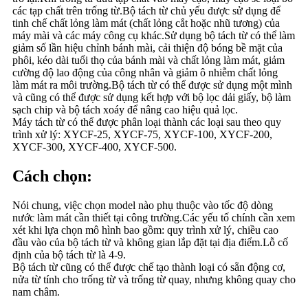
các tạp chất trên trống từ.Bộ tách từ chủ yếu được sử dụng để
tinh chế chất lỏng làm mát (chất lỏng cắt hoặc nhũ tương) của
máy mài và các máy công cụ khác.Sử dụng bộ tách từ có thể làm
giảm số lần hiệu chỉnh bánh mài, cải thiện độ bóng bề mặt của
phôi, kéo dài tuổi thọ của bánh mài và chất lỏng làm mát, giảm
cường độ lao động của công nhân và giảm ô nhiễm chất lỏng
làm mát ra môi trường.Bộ tách từ có thể được sử dụng một mình
và cũng có thể được sử dụng kết hợp với bộ lọc dải giấy, bộ làm
sạch chip và bộ tách xoáy để nâng cao hiệu quả lọc.
Máy tách từ có thể được phân loại thành các loại sau theo quy
trình xử lý: XYCF-25, XYCF-75, XYCF-100, XYCF-200,
XYCF-300, XYCF-400, XYCF-500.
Cách chọn:
Nói chung, việc chọn model nào phụ thuộc vào tốc độ dòng
nước làm mát cần thiết tại công trường.Các yếu tố chính cần xem
xét khi lựa chọn mô hình bao gồm: quy trình xử lý, chiều cao
đầu vào của bộ tách từ và không gian lắp đặt tại địa điểm.Lỗ cố
định của bộ tách từ là 4-9.
Bộ tách từ cũng có thể được chế tạo thành loại có sẵn động cơ,
nửa từ tính cho trống từ và trống từ quay, nhưng không quay cho
nam châm.