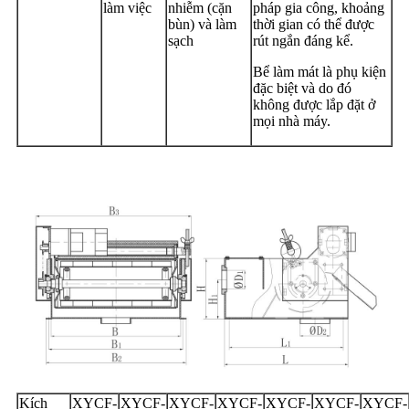
làm việc
nhiễm (cặn
pháp gia công, khoảng
bùn) và làm
thời gian có thể được
sạch
rút ngắn đáng kể.
Bể làm mát là phụ kiện
đặc biệt và do đó
không được lắp đặt ở
mọi nhà máy.
Kích
XYCF-
XYCF-
XYCF-
XYCF-
XYCF-
XYCF-
XYCF-