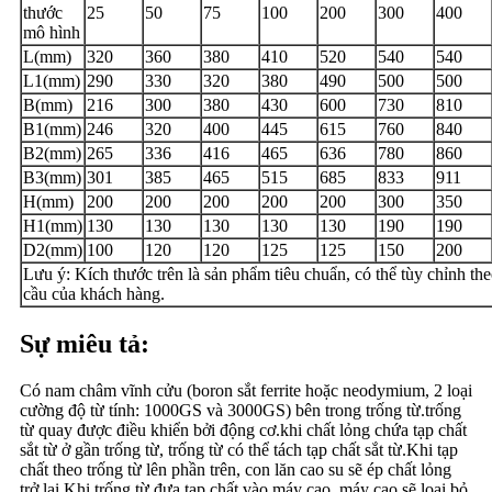
thước
25
50
75
100
200
300
400
mô hình
L(mm)
320
360
380
410
520
540
540
L1(mm)
290
330
320
380
490
500
500
B(mm)
216
300
380
430
600
730
810
B1(mm)
246
320
400
445
615
760
840
B2(mm)
265
336
416
465
636
780
860
B3(mm)
301
385
465
515
685
833
911
H(mm)
200
200
200
200
200
300
350
H1(mm)
130
130
130
130
130
190
190
D2(mm)
100
120
120
125
125
150
200
Lưu ý: Kích thước trên là sản phẩm tiêu chuẩn, có thể tùy chỉnh th
cầu của khách hàng.
Sự miêu tả:
Có nam châm vĩnh cửu (boron sắt ferrite hoặc neodymium, 2 loại
cường độ từ tính: 1000GS và 3000GS) bên trong trống từ.trống
từ quay được điều khiển bởi động cơ.khi chất lỏng chứa tạp chất
sắt từ ở gần trống từ, trống từ có thể tách tạp chất sắt từ.Khi tạp
chất theo trống từ lên phần trên, con lăn cao su sẽ ép chất lỏng
trở lại.Khi trống từ đưa tạp chất vào máy cạo, máy cạo sẽ loại bỏ