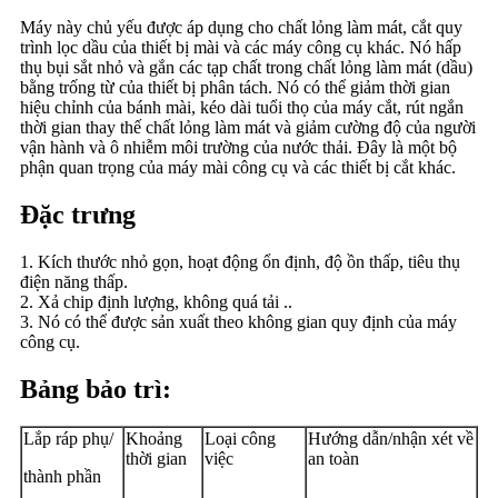
Máy này chủ yếu được áp dụng cho chất lỏng làm mát, cắt quy
trình lọc dầu của thiết bị mài và các máy công cụ khác. Nó hấp
thụ bụi sắt nhỏ và gắn các tạp chất trong chất lỏng làm mát (dầu)
bằng trống từ của thiết bị phân tách. Nó có thể giảm thời gian
hiệu chỉnh của bánh mài, kéo dài tuổi thọ của máy cắt, rút ​​ngắn
thời gian thay thế chất lỏng làm mát và giảm cường độ của người
vận hành và ô nhiễm môi trường của nước thải. Đây là một bộ
phận quan trọng của máy mài công cụ và các thiết bị cắt khác.
Đặc trưng
1. Kích thước nhỏ gọn, hoạt động ổn định, độ ồn thấp, tiêu thụ
điện năng thấp.
2. Xả chip định lượng, không quá tải ..
3. Nó có thể được sản xuất theo không gian quy định của máy
công cụ.
Bảng bảo trì:
Lắp ráp phụ/
Khoảng
Loại công
Hướng dẫn/nhận xét về
thời gian
việc
an toàn
thành phần