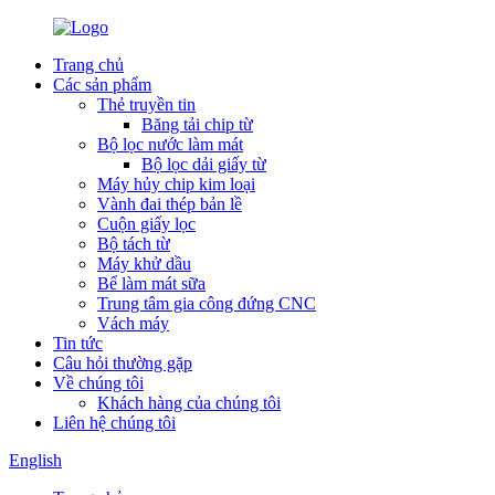
Trang chủ
Các sản phẩm
Thẻ truyền tin
Băng tải chip từ
Bộ lọc nước làm mát
Bộ lọc dải giấy từ
Máy hủy chip kim loại
Vành đai thép bản lề
Cuộn giấy lọc
Bộ tách từ
Máy khử dầu
Bể làm mát sữa
Trung tâm gia công đứng CNC
Vách máy
Tin tức
Câu hỏi thường gặp
Về chúng tôi
Khách hàng của chúng tôi
Liên hệ chúng tôi
English