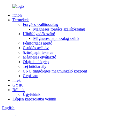
itthon
Termékek
Forgács szállítószalag
Mágneses forgács szállítószalag
Hűtőfolyadék szűrő
Mágneses papírszalag szűrő
Fémforgács aprító
Csuklós acél öv
Szűrőpapír tekercs
Mágneses elválasztó
Olajtalanító gép
Tej hűtőtartály
CNC függőleges megmunkáló központ
Gépi satu
hírek
GYIK
Rólunk
Ügyfelünk
Lépjen kapcsolatba velünk
English