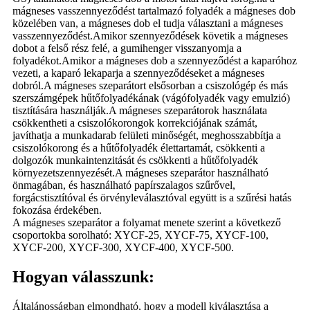
mágneses vasszennyeződést tartalmazó folyadék a mágneses dob
közelében van, a mágneses dob el tudja választani a mágneses
vasszennyeződést.Amikor szennyeződések követik a mágneses
dobot a felső rész felé, a gumihenger visszanyomja a
folyadékot.Amikor a mágneses dob a szennyeződést a kaparóhoz
vezeti, a kaparó lekaparja a szennyeződéseket a mágneses
dobról.A mágneses szeparátort elsősorban a csiszológép és más
szerszámgépek hűtőfolyadékának (vágófolyadék vagy emulzió)
tisztítására használják.A mágneses szeparátorok használata
csökkentheti a csiszolókorongok korrekciójának számát,
javíthatja a munkadarab felületi minőségét, meghosszabbítja a
csiszolókorong és a hűtőfolyadék élettartamát, csökkenti a
dolgozók munkaintenzitását és csökkenti a hűtőfolyadék
környezetszennyezését.A mágneses szeparátor használható
önmagában, és használható papírszalagos szűrővel,
forgácstisztítóval és örvényleválasztóval együtt is a szűrési hatás
fokozása érdekében.
A mágneses szeparátor a folyamat menete szerint a következő
csoportokba sorolható: XYCF-25, XYCF-75, XYCF-100,
XYCF-200, XYCF-300, XYCF-400, XYCF-500.
Hogyan válasszunk:
Általánosságban elmondható, hogy a modell kiválasztása a