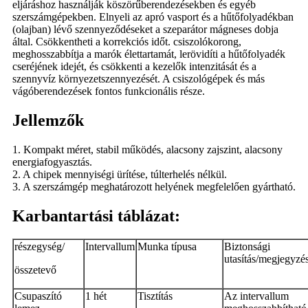
eljáráshoz használják köszörűberendezésekben és egyéb
szerszámgépekben. Elnyeli az apró vasport és a hűtőfolyadékban
(olajban) lévő szennyeződéseket a szeparátor mágneses dobja
által. Csökkentheti a korrekciós időt. csiszolókorong,
meghosszabbítja a marók élettartamát, lerövidíti a hűtőfolyadék
cseréjének idejét, és csökkenti a kezelők intenzitását és a
szennyvíz környezetszennyezését. A csiszológépek és más
vágóberendezések fontos funkcionális része.
Jellemzők
1. Kompakt méret, stabil működés, alacsony zajszint, alacsony
energiafogyasztás.
2. A chipek mennyiségi ürítése, túlterhelés nélkül.
3. A szerszámgép meghatározott helyének megfelelően gyártható.
Karbantartási táblázat:
részegység/
Intervallum
Munka típusa
Biztonsági
utasítás/megjegyzé
összetevő
Csupaszító
1 hét
Tisztítás
Az intervallum