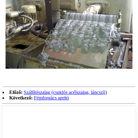
Előző:
Szállítószalag (csuklós acélszalag, láncszíj)
Következő:
Fémforgács aprító