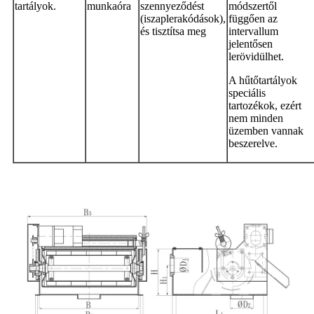
tartályok.
munkaóra
szennyeződést
módszertől
(iszaplerakódások),
függően az
és tisztítsa meg
intervallum
jelentősen
lerövidülhet.
A hűtőtartályok
speciális
tartozékok, ezért
nem minden
üzemben vannak
beszerelve.