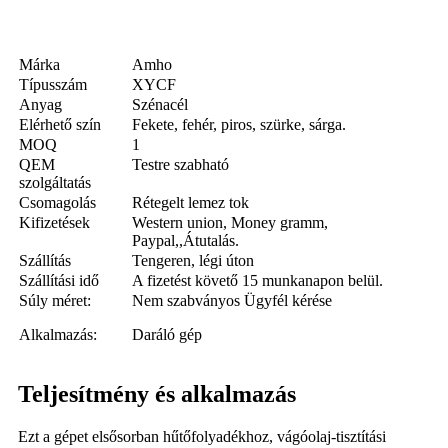
Márka
Amho
Típusszám
XYCF
Anyag
Szénacél
Elérhető szín
Fekete, fehér, piros, szürke, sárga.
MOQ
1
QEM
Testre szabható
szolgáltatás
Csomagolás
Rétegelt lemez tok
Kifizetések
Western union, Money gramm,
Paypal,,Átutalás.
Szállítás
Tengeren, légi úton
Szállítási idő
A fizetést követő 15 munkanapon belül.
Súly méret:
Nem szabványos Ügyfél kérése
Alkalmazás:
Daráló gép
Teljesítmény és alkalmazás
Ezt a gépet elsősorban hűtőfolyadékhoz, vágóolaj-tisztítási