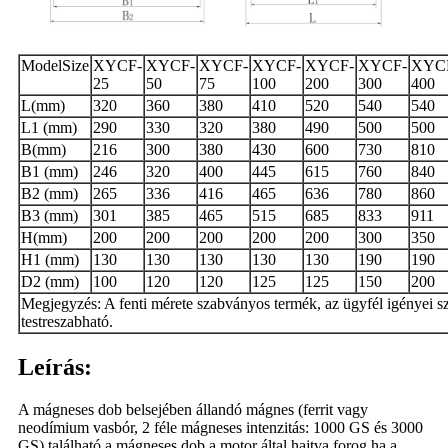
ModelSize
XYCF-
XYCF-
XYCF-
XYCF-
XYCF-
XYCF-
XYC
25
50
75
100
200
300
400
L(mm)
320
360
380
410
520
540
540
L1 (mm)
290
330
320
380
490
500
500
B(mm)
216
300
380
430
600
730
810
B1 (mm)
246
320
400
445
615
760
840
B2 (mm)
265
336
416
465
636
780
860
B3 (mm)
301
385
465
515
685
833
911
H(mm)
200
200
200
200
200
300
350
H1 (mm)
130
130
130
130
130
190
190
D2 (mm)
100
120
120
125
125
150
200
Megjegyzés: A fenti mérete szabványos termék, az ügyfél igényei sz
testreszabható.
Leírás:
A mágneses dob belsejében állandó mágnes (ferrit vagy
neodímium vasbór, 2 féle mágneses intenzitás: 1000 GS és 3000
GS) található.a mágneses dob a motor által hajtva forog.ha a