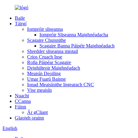
Baile
Táirgí
Iompróir sliseanna
Iompróir Sliseanna Maighnéadacha
Scagaire Chuisnithe
Scagaire Banna Páipéir Maighnéadach
Shredder sliseanna miotail
Crios Cruach Inse
Rolla Páipéar Scagaire
Deighilteoir Maighnéadach
Meaisín Deoiling
Umar Fuarú Bainne
Ionad Meaisínithe Ingearach CNC
Vise meaisín
Nuacht
CCanna
Fúinn
Ár gCliant
Glaoigh orainn
English