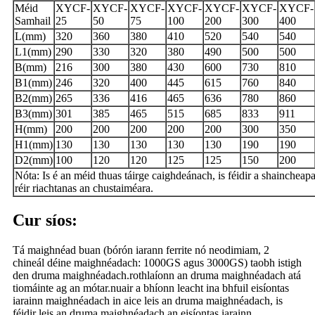
Méid
XYCF-
XYCF-
XYCF-
XYCF-
XYCF-
XYCF-
XYCF-
Samhail
25
50
75
100
200
300
400
L(mm)
320
360
380
410
520
540
540
L1(mm)
290
330
320
380
490
500
500
B(mm)
216
300
380
430
600
730
810
B1(mm)
246
320
400
445
615
760
840
B2(mm)
265
336
416
465
636
780
860
B3(mm)
301
385
465
515
685
833
911
H(mm)
200
200
200
200
200
300
350
H1(mm)
130
130
130
130
130
190
190
D2(mm)
100
120
120
125
125
150
200
Nóta: Is é an méid thuas táirge caighdeánach, is féidir a shaincheap
réir riachtanas an chustaiméara.
Cur síos:
Tá maighnéad buan (bórón iarann ​​ferrite nó neodimiam, 2
chineál déine maighnéadach: 1000GS agus 3000GS) taobh istigh
den druma maighnéadach.rothlaíonn an druma maighnéadach atá
tiomáinte ag an mótar.nuair a bhíonn leacht ina bhfuil eisíontas
iarainn maighnéadach in aice leis an druma maighnéadach, is
féidir leis an druma maighnéadach an eisíontas iarainn