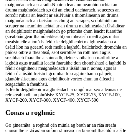
maighnéadach a scaradh.Nuair a leanann neamhíonachtaí an
druma maighnéadach go dtí an chuid uachtarach, squeezes an
sorcóir rubair an leacht ar ais.Nuair a thiomáineann an druma
maighnéadach an t-eisíontas chuig an scraper, scríobfaidh an
scraper na neamhíonachtaí ar an druma maighnéadach.Úsáidtear
an deighilteoir maighnéadach go príomha chun leacht fuaraithe
(sreabhán gearrtha nó eibleacht) an mheaisín meilt agus uirlisí
meaisín eile a íonú.Is féidir le deighilteoirí maighnéadacha a
úsáid líon na gceartú roth meilt a laghdú, bailchríoch dromchla an
phíosa oibre a fheabhsú, saol seirbhíse na roth meilt agus
sreabhach fuaraithe a shíneadh, déine saothair na n-oibrithe a
laghdú agus truailliú leacht fuaraithe don chomhshaol a laghdú.Is
féidir deighilteoir maighnéadach a úsáid ina n-aonar, agus is
féidir é a úsáid freisin i gcomhar le scagaire banna páipéir,
glantóir sliseanna agus deighilteoir vortex chun an éifeacht
scagacháin a fheabhsú.
Is féidir deighilteoir maighnéadach a rangú mar seo a leanas de
réir sreabhadh an phróisis: XYCF-25, XYCF-75, XYCF-100,
XYCF-200, XYCF-300, XYCF-400, XYCF-500.
Conas a roghnú:
Go ginearálta, a roghnú cén múnla ag brath ar an ráta sreafa
chuisnithe is gá ag an suíomh.I measc na bpríomhfhachtóirí atá le