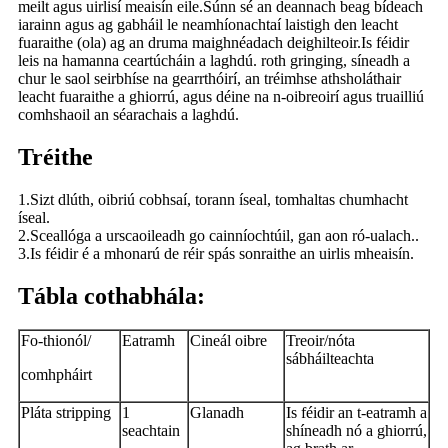
meilt agus uirlisí meaisín eile.Súnn sé an deannach beag bídeach
iarainn agus ag gabháil le neamhíonachtaí laistigh den leacht
fuaraithe (ola) ag an druma maighnéadach deighilteoir.Is féidir
leis na hamanna ceartúcháin a laghdú. roth gringing, síneadh a
chur le saol seirbhíse na gearrthóirí, an tréimhse athsholáthair
leacht fuaraithe a ghiorrú, agus déine na n-oibreoirí agus truailliú
comhshaoil ​​an séarachais a laghdú.
Tréithe
1.Sizt dlúth, oibriú cobhsaí, torann íseal, tomhaltas chumhacht
íseal.
2.Sceallóga a urscaoileadh go cainníochtúil, gan aon ró-ualach..
3.Is féidir é a mhonarú de réir spás sonraithe an uirlis mheaisín.
Tábla cothabhála:
Fo-thionól/
Eatramh
Cineál oibre
Treoir/nóta
sábháilteachta
comhpháirt
Pláta stripping
1
Glanadh
Is féidir an t-eatramh a
seachtain
shíneadh nó a ghiorrú,