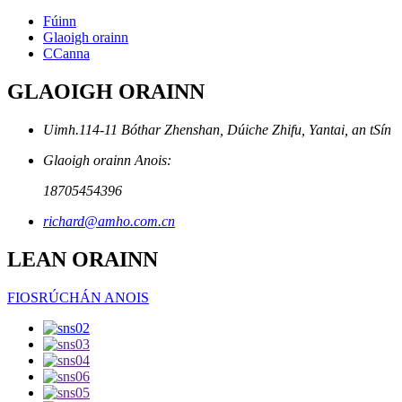
Fúinn
Glaoigh orainn
CCanna
GLAOIGH ORAINN
Uimh.114-11 Bóthar Zhenshan, Dúiche Zhifu, Yantai, an tSín
Glaoigh orainn Anois:
18705454396
richard@amho.com.cn
LEAN ORAINN
FIOSRÚCHÁN ANOIS