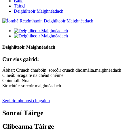
Baile
Táirgí
Deighilteoir Maighnéadach
Deighilteoir Maighnéadach
Cur síos gairid:
Ábhar: Cruach charbóin, sorcóir cruach dhosmálta.maighnéadach
Cineál: Scagaire na chéad chéime
Coinníoll: Nua
Struchtúr: sorcóir maighnéadach
Seol ríomhphost chugainn
Sonraí Táirge
Clibeanna Táirge