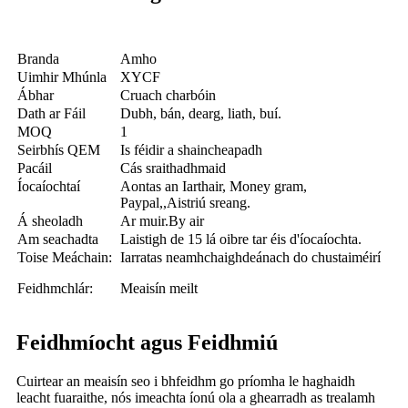
Branda
Amho
Uimhir Mhúnla
XYCF
Ábhar
Cruach charbóin
Dath ar Fáil
Dubh, bán, dearg, liath, buí.
MOQ
1
Seirbhís QEM
Is féidir a shaincheapadh
Pacáil
Cás sraithadhmaid
Íocaíochtaí
Aontas an Iarthair, Money gram,
Paypal,,Aistriú sreang.
Á sheoladh
Ar muir.By air
Am seachadta
Laistigh de 15 lá oibre tar éis d'íocaíochta.
Toise Meáchain:
Iarratas neamhchaighdeánach do chustaiméirí
Feidhmchlár:
Meaisín meilt
Feidhmíocht agus Feidhmiú
Cuirtear an meaisín seo i bhfeidhm go príomha le haghaidh
leacht fuaraithe, nós imeachta íonú ola a ghearradh as trealamh