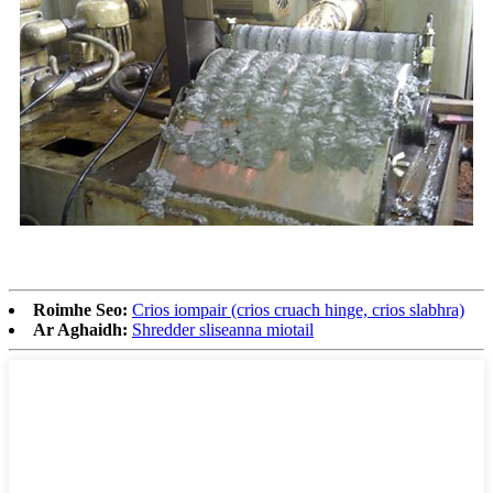
Roimhe Seo:
Crios iompair (crios cruach hinge, crios slabhra)
Ar Aghaidh:
Shredder sliseanna miotail