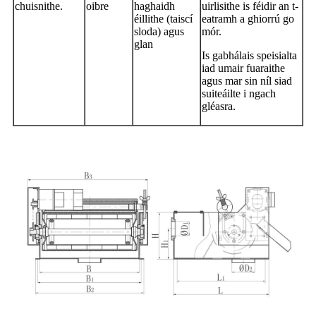
chuisnithe.
oibre
haghaidh
uirlisithe is féidir an t-
éillithe (taiscí
eatramh a ghiorrú go
sloda) agus
mór.
glan
Is gabhálais speisialta
iad umair fuaraithe
agus mar sin níl siad
suiteáilte i ngach
gléasra.