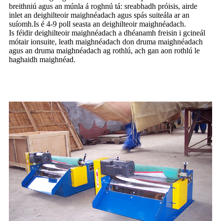
breithniú agus an múnla á roghnú tá: sreabhadh próisis, airde
inlet an deighilteoir maighnéadach agus spás suiteála ar an
suíomh.Is é 4-9 poll seasta an deighilteoir maighnéadach.
Is féidir deighilteoir maighnéadach a dhéanamh freisin i gcineál
mótair ionsuite, leath maighnéadach don druma maighnéadach
agus an druma maighnéadach ag rothlú, ach gan aon rothlú le
haghaidh maighnéad.