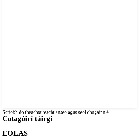
Scríobh do theachtaireacht anseo agus seol chugainn é
Catagóirí táirgí
EOLAS