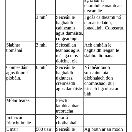
ag brath ar
chomhdhéanamh an
urscaoilte
3 mhí
Seiceáil le
I gcás caitheamh nó
haghaidh
damáiste láidir,
caitheamh
ionadaigh. Coigeartú.
agus damáiste,
coigeartaigh
Slabhra
3 mhí
Seiceáil an
Ach amháin le
tiománaí
teannas agus
haghaidh leagan le
más gá níos
slabhra tiomána.
doichte, ola.
Coimeádáin
6 mhí
Seiceáil le
Ní fhéadfaidh
agus tionóil
haghaidh
substaintí atá
píobáin.
tightness,
díobhálach don
creimeadh
chomhshaol dul
agus damáiste.
isteach i gcúinsí ar
bith.
Mótar fearas
----
Féach
lámhleabhar
treoracha
Imthacaí
----
Saor ó
frithchuimilte
chothabháil
Umair
500 uair
Seiceáil le
Ag brath ar an modh