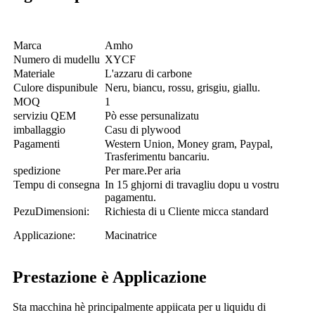
Marca
Amho
Numero di mudellu
XYCF
Materiale
L'azzaru di carbone
Culore dispunibule
Neru, biancu, rossu, grisgiu, giallu.
MOQ
1
serviziu QEM
Pò esse persunalizatu
imballaggio
Casu di plywood
Pagamenti
Western Union, Money gram, Paypal,
Trasferimentu bancariu.
spedizione
Per mare.Per aria
Tempu di consegna
In 15 ghjorni di travagliu dopu u vostru
pagamentu.
PezuDimensioni:
Richiesta di u Cliente micca standard
Applicazione:
Macinatrice
Prestazione è Applicazione
Sta macchina hè principalmente appiicata per u liquidu di