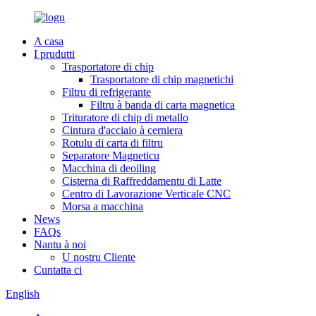
A casa
I prudutti
Trasportatore di chip
Trasportatore di chip magnetichi
Filtru di refrigerante
Filtru à banda di carta magnetica
Trituratore di chip di metallo
Cintura d'acciaio à cerniera
Rotulu di carta di filtru
Separatore Magneticu
Macchina di deoiling
Cisterna di Raffreddamentu di Latte
Centro di Lavorazione Verticale CNC
Morsa a macchina
News
FAQs
Nantu à noi
U nostru Cliente
Cuntatta ci
English