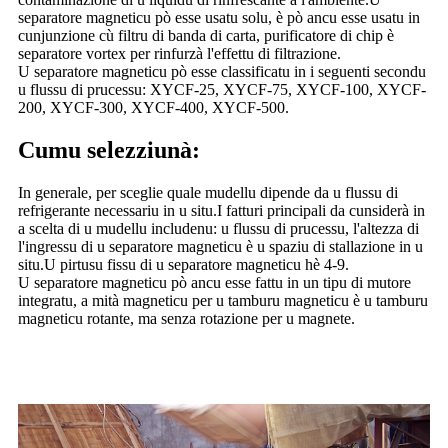
separatore magneticu pò esse usatu solu, è pò ancu esse usatu in
cunjunzione cù filtru di banda di carta, purificatore di chip è
separatore vortex per rinfurzà l'effettu di filtrazione.
U separatore magneticu pò esse classificatu in i seguenti secondu
u flussu di prucessu: XYCF-25, XYCF-75, XYCF-100, XYCF-
200, XYCF-300, XYCF-400, XYCF-500.
Cumu selezziunà:
In generale, per sceglie quale mudellu dipende da u flussu di
refrigerante necessariu in u situ.I fatturi principali da cunsiderà in
a scelta di u mudellu includenu: u flussu di prucessu, l'altezza di
l'ingressu di u separatore magneticu è u spaziu di stallazione in u
situ.U pirtusu fissu di u separatore magneticu hè 4-9.
U separatore magneticu pò ancu esse fattu in un tipu di mutore
integratu, a mità magneticu per u tamburu magneticu è u tamburu
magneticu rotante, ma senza rotazione per u magnete.