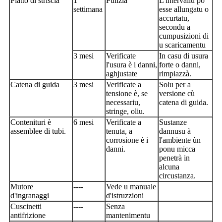
Piatto di striscia
1
Pulizia
L'intervallu pò
settimana
esse allungatu o
accurtatu,
secondu a
cumpusizioni di
u scaricamentu
3 mesi
Verificate
In casu di usura
l'usura è i danni,
forte o danni,
aghjustate
rimpiazzà.
Catena di guida
3 mesi
Verificate a
Solu per a
tensione è, se
versione cù
necessariu,
catena di guida.
stringe, oliu.
Contenituri è
6 mesi
Verificate a
Sustanze
assemblee di tubi.
tenuta, a
dannusu à
corrosione è i
l'ambiente ùn
danni.
ponu micca
penetrà in
alcuna
circustanza.
Mutore
----
Vede u manuale
d'ingranaggi
d'istruzzioni
Cuscinetti
----
Senza
antifrizione
mantenimentu