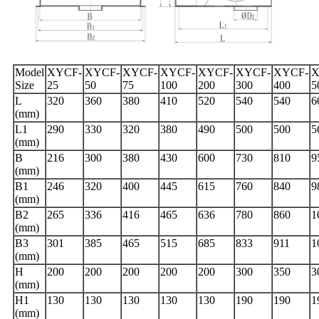
Model
XYCF-
XYCF-
XYCF-
XYCF-
XYCF-
XYCF-
XYCF-
X
Size
25
50
75
100
200
300
400
5
L
320
360
380
410
520
540
540
6
(mm)
L1
290
330
320
380
490
500
500
5
(mm)
B
216
300
380
430
600
730
810
9
(mm)
B1
246
320
400
445
615
760
840
9
(mm)
B2
265
336
416
465
636
780
860
1
(mm)
B3
301
385
465
515
685
833
911
1
(mm)
H
200
200
200
200
200
300
350
3
(mm)
H1
130
130
130
130
130
190
190
1
(mm)