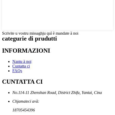
Scrivite u vostru missaghju quì è mandate à noi
categurie di prudutti
INFORMAZIONI
Nantu à noi
Cuntatta ci
FAQs
CUNTATTA CI
No.114-11 Zhenshan Road, District Zhifu, Yantai, Cina
Chjamateci avà:
18705454396