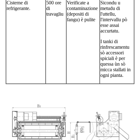
Cisterne di
500 ore
Verificate a
Sicondu u
refrigerante.
di
contaminazione
metudu di
travagliu
(depositi di
l'uttellu,
fangu) è pulite
l'intervallu pò
esse assai
accurtatu.
I tanki di
rinfrescamentu
sò accessori
spiciali è per
quessa ùn sò
micca stallati in
ogni pianta.