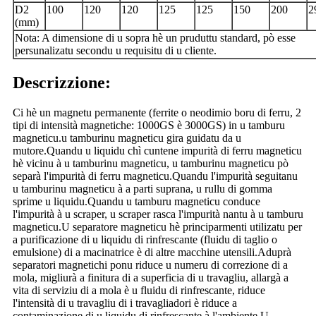
D2
100
120
120
125
125
150
200
2
(mm)
Nota: A dimensione di u sopra hè un pruduttu standard, pò esse
persunalizatu secondu u requisitu di u cliente.
Descrizzione:
Ci hè un magnetu permanente (ferrite o neodimio boru di ferru, 2
tipi di intensità magnetiche: 1000GS è 3000GS) in u tamburu
magneticu.u tamburinu magneticu gira guidatu da u
mutore.Quandu u liquidu chì cuntene impurità di ferru magneticu
hè vicinu à u tamburinu magneticu, u tamburinu magneticu pò
separà l'impurità di ferru magneticu.Quandu l'impurità seguitanu
u tamburinu magneticu à a parti suprana, u rullu di gomma
sprime u liquidu.Quandu u tamburu magneticu conduce
l'impurità à u scraper, u scraper rasca l'impurità nantu à u tamburu
magneticu.U separatore magneticu hè principarmenti utilizatu per
a purificazione di u liquidu di rinfrescante (fluidu di taglio o
emulsione) di a macinatrice è di altre macchine utensili.Aduprà
separatori magnetichi ponu riduce u numeru di correzione di a
mola, migliurà a finitura di a superficia di u travagliu, allargà a
vita di serviziu di a mola è u fluidu di rinfrescante, riduce
l'intensità di u travagliu di i travagliadori è riduce a
contaminazione di u liquidu di rinfrescante à l'ambiente.U