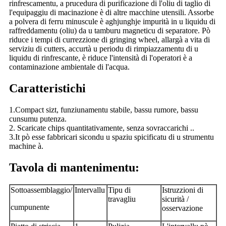
rinfrescamentu, a prucedura di purificazione di l'oliu di taglio di
l'equipaggiu di macinazione è di altre macchine utensili. Assorbe
a polvera di ferru minuscule è aghjunghje impurità in u liquidu di
raffreddamentu (oliu) da u tamburu magneticu di separatore. Pò
riduce i tempi di currezzione di gringing wheel, allargà a vita di
serviziu di cutters, accurtà u periodu di rimpiazzamentu di u
liquidu di rinfrescante, è riduce l'intensità di l'operatori è a
contaminazione ambientale di l'acqua.
Caratteristichi
1.Compact sizt, funziunamentu stabile, bassu rumore, bassu
cunsumu putenza.
2. Scaricate chips quantitativamente, senza sovraccarichi ..
3.It pò esse fabbricari sicondu u spaziu spicificatu di u strumentu
machine à.
Tavola di mantenimentu:
Sottoassemblaggio/
Intervallu
Tipu di
Istruzzioni di
travagliu
sicurità /
cumpunente
osservazione