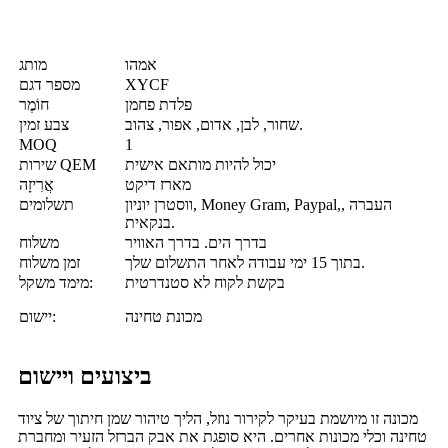
אמהו
מותג
XYCF
מספר דגם
פלדת פחמן
חוֹמֶר
שחור, לבן, אדום, אפור, צהוב.
צבע זמין
MOQ
1
יכול להיות מותאם אישית
שירות QEM
מארז דיקט
אֲרִיזָה
ווסטרן יוניון, Money Gram, Paypal,, העברה
תשלומים
בנקאית.
בדרך הים. בדרך האוויר
משלוח
בתוך 15 ימי עבודה לאחר התשלום שלך.
זמן משלוח
בקשת לקוח לא סטנדרטית
מימד משקל:
מכונת טחינה
יישום:
ביצועים ויישום
מכונה זו מיושמת בעיקר לקירור נוזל, הליך טיהור שמן חיתוך של ציוד
טחינה וכלי מכונות אחרים. היא סופגת את אבק הברזל הזעיר ומחברת