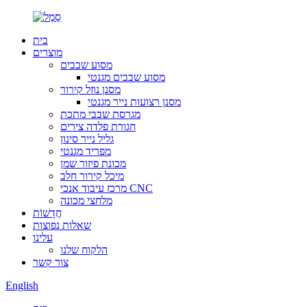
בית
מוצרים
מסוע שבבים
מסוע שבבים מגנטי
מסנן נוזל קירור
מסנן רצועות נייר מגנטי
מגרסת שבבי מתכת
חגורת פלדה צירים
גליל נייר סינון
מפריד מגנטי
מכונת פיזור שמן
מיכל קירור חלב
מרכז עיבוד אנכי CNC
מלחצי מכונה
חֲדָשׁוֹת
שאלות נפוצות
עלינו
הלקוח שלנו
צור קשר
English