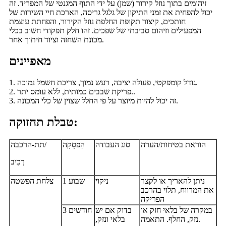
זיהומים בתוך נוזל קירור (שמן) על ידי התוף המגנטי של המפריד. זה
יכול להפחית את זמני התיקון של גלגל גריסה, הארכת חיי השירות של
חותכים, קיצור תקופת החלפת נוזל הקירור, והפחתת עוצמת
המפעילים וזיהום סביבתי של שפכים. זהו חלק תפקודי חשוב בכלי
מכונת השחזה וציוד חיתוך אחר.
מאפיינים
1. גודל קומפקטי, פעולה יציבה, רעש נמוך, צריכת חשמל נמוכה.
2. פריקת שבבים כמותית, ללא עומס יתר..
3. זה יכול להיות מיוצר על פי החלל שצוין של כלי המכונה.
טבלת תחזוקה:
הוראת בטיחות/הערה
סוג העבודה
הַפסָקָה
תת-הרכבה/
רְכִיב
ניתן להאריך או לקצר
ניקוי
שבוע 1
צלחת הפשטה
את המרווח, תלוי בהרכב
הפריקה
במקרה של בלאי חזק או
בדוק אם יש
3 חודשים
נזק, החלף. התאמה.
בלאי ונזק,