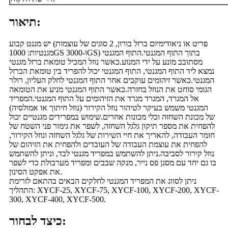
תיאור:
יש מגנט קבוע (פריט או ניאודימיום ברזל בורון, 2 סוגים של עוצמות
מגנטיות: 1000GS ו-3000GS) בתוך התוף המגנטי.התוף המגנטי
מסתובב מונע על ידי המנוע.כאשר נוזל המכיל טומאת ברזל מגנטי
נמצא ליד התוף המגנטי, התוף המגנטי יכול להפריד בין טומאת הברזל
המגנטי.כאשר זיהומים עוקבים אחר התוף המגנטי לחלק העליון, רולר
הגומי סוחט את הנוזל בחזרה.כאשר התוף המגנטי מניע את הטומאה
אל המגרד, המגרד מגרד את הזיהומים על התוף המגנטי.המפריד
המגנטי משמש בעיקר לטיהור נוזל הקירור (נוזל חיתוך או אמולסיה)
של מכונת השחזה וכלי מכונות אחרים.שימוש במפרידים מגנטיים יכול
להפחית את מספר תיקון גלגל השחזה, לשפר את גימור פני השטח של
חומר העבודה, להאריך את חיי השירות של גלגל השחזה ונוזל הקירור,
להפחית את עוצמת העבודה של העובדים ולהפחית את הזיהום של
נוזל קירור לסביבה.ניתן להשתמש במפריד מגנטי לבד, וניתן להשתמש
בו גם יחד עם מסנן פס נייר, מנקה שבבים ומפריד מערבולת כדי לשפר
את אפקט הסינון.
ניתן לסווג את המפריד המגנטי לחלקים הבאים בהתאם לזרימת
התהליך: XYCF-25, XYCF-75, XYCF-100, XYCF-200, XYCF-
300, XYCF-400, XYCF-500.
כיצד לבחור: