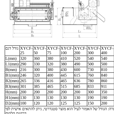
XYCF-
XYCF-
XYCF-
XYCF-
XYCF-
XYCF-
XYCF-
גודל דגם
25
50
75
100
200
300
400
L(mm)
320
360
380
410
520
540
540
L1(mm)
290
330
320
380
490
500
500
B(mm)
216
300
380
430
600
730
810
B1(mm)
246
320
400
445
615
760
840
B2(mm)
265
336
416
465
636
780
860
B3(mm)
301
385
465
515
685
833
911
H(mm)
200
200
200
200
200
300
350
H1(mm)
130
130
130
130
130
190
190
D2(mm)
100
120
120
125
125
150
200
ה: הגודל של האמור לעיל הוא מוצר סטנדרטי, ניתן להתאים אישית לפי
דרישת הלקוח.