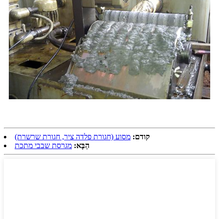
קודם:
מסוע (חגורת פלדה ציר, חגורת שרשרת)
הַבָּא:
מגרסת שבבי מתכת