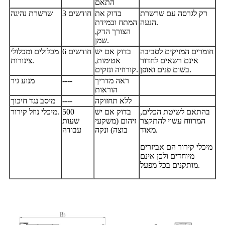
התאם
רק לגרסה עם שרשרת
בדוק את
3 חודשים
שרשרת נהיגה
הנעה.
המתח ובמידת
הצורך הדק,
שמן.
חומרים המזיקים לסביבה
בדוק אם יש
6 חודשים
מכלולים ומכלולי
אינם רשאים לחדור
אטימות,
צינורות.
בשום פנים ואופן.
קורוזיה ונזקים.
ראה מדריך
----
מנוע גיר
הוראות
ללא תחזוקה
----
מיסב נגד חיכוך
בהתאם לשיטת הכלים,
בדוק אם יש
500
מיכלי נוזל קירור.
המרווח עשוי להתקצר
זיהום (משקעי
שעות
מאוד.
בוצה) ונקה
עבודה
מיכלי קירור הם אביזרים
מיוחדים ולכן אינם
מותקנים בכל מפעל.