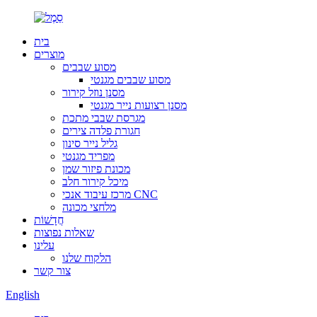
בית
מוצרים
מסוע שבבים
מסוע שבבים מגנטי
מסנן נוזל קירור
מסנן רצועות נייר מגנטי
מגרסת שבבי מתכת
חגורת פלדה צירים
גליל נייר סינון
מפריד מגנטי
מכונת פיזור שמן
מיכל קירור חלב
מרכז עיבוד אנכי CNC
מלחצי מכונה
חֲדָשׁוֹת
שאלות נפוצות
עלינו
הלקוח שלנו
צור קשר
English