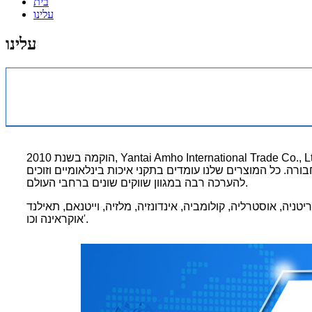
בית
עלינו
עלינו
הוקמה בשנת 2010, Yantai Amho International Trade Co., Ltd.היא יצואנית מקצועית העוסקת בתכנון, פיתוח וייצור של אביזרי מכונות (מסוע שבבים, מסנן רצועות נייר, מפריד מגנטי, מגרסה
ורה. כל המוצרים שלנו עומדים בתקני איכות בינלאומיים וזוכים
להערכה רבה במגוון שווקים שונים ברחבי העולם.
ניה, אוסטרליה, קולומביה, אינדונזיה, מלזיה, וייטנאם, תאילנד
אוקראינה וכו'.