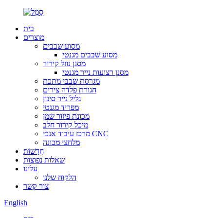
בית
מוצרים
מסוע שבבים
מסוע שבבים מגנטי
מסנן נוזל קירור
מסנן רצועות נייר מגנטי
מגרסת שבבי מתכת
חגורת פלדה צירים
גליל נייר סינון
מפריד מגנטי
מכונת פיזור שמן
מיכל קירור חלב
מרכז עיבוד אנכי CNC
מלחצי מכונה
חֲדָשׁוֹת
שאלות נפוצות
עלינו
הלקוח שלנו
צור קשר
English