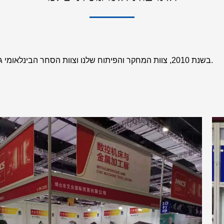
מאז הקמת Amho Trade בשנת 2010, צוות המחקר והפיתוח שלנו וצוות הסחר הבינלאומי גדלו מקבוצה קטנה ליותר מ-60 אנשים.