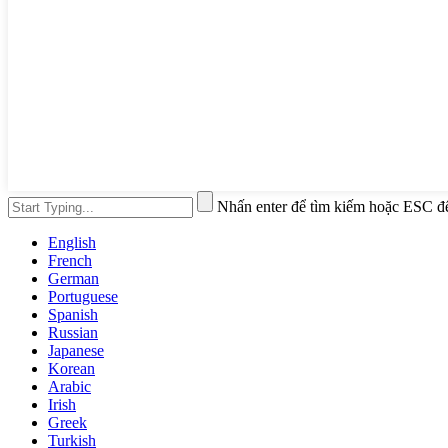
Nhấn enter để tìm kiếm hoặc ESC đ
English
French
German
Portuguese
Spanish
Russian
Japanese
Korean
Arabic
Irish
Greek
Turkish