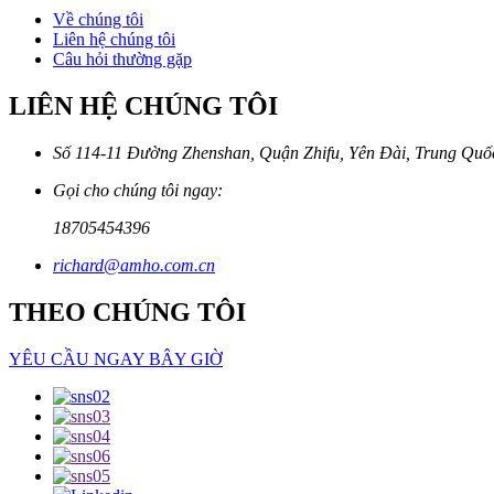
Về chúng tôi
Liên hệ chúng tôi
Câu hỏi thường gặp
LIÊN HỆ CHÚNG TÔI
Số 114-11 Đường Zhenshan, Quận Zhifu, Yên Đài, Trung Quố
Gọi cho chúng tôi ngay:
18705454396
richard@amho.com.cn
THEO CHÚNG TÔI
YÊU CẦU NGAY BÂY GIỜ