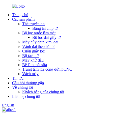
Trang chủ
Các sản phẩm
Thẻ truyền tin
Băng tải chip từ
Bộ lọc nước làm mát
Bộ lọc dải giấy từ
Máy hủy chip kim loại
Vành đai thép bản lề
Cuộn giấy lọc
Bộ tách từ
Máy khử dầu
Bể làm mát sữa
Trung tâm gia công đứng CNC
Vách máy
Tin tức
Câu hỏi thường gặp
Về chúng tôi
Khách hàng của chúng tôi
Liên hệ chúng tôi
English