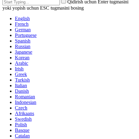
Qidirish uchun Enter tugmasini
yoki yopish uchun ESC tugmasini bosing
English
French
German
Portuguese
Spanish
Russian
Japanese
Korean
Arabic
Irish
Greek
Turkish
Italian
Danish
Romanian
Indonesian
Czech
Afrikaans
Swedish
Polish
Basque
Catalan