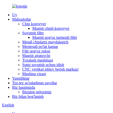
Uy
Mahsulotlar
Chip konveyer
Magnit chipli konveyer
Sovutish filtri
Magnit qog'oz tarmoqli filtri
Metall chiplarni maydalagich
Menteşali po'lat kamar
Filtr qog'oz rulosi
Magnit ajratuvchi
Tozalash mashinasi
Sutni sovutish uchun idish
CNC vertikal ishlov berish markazi
Mashina vizasi
Yangiliklar
Tez-tez so'raladigan savollar
Biz haqimizda
Bizning mijozimiz
Biz bilan bog'lanish
English