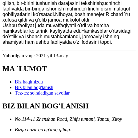
qilish, bir-birini tushunish darajasini tekshirish;uchinchi
faoliyatda bir-biriga ishonish muhim;to'rtinchi qism muloqot
qobiliyatlarini ko'rsatadi.Nihoyat, bosh menejer Richard Yu
xulosa qildi va g'olib jamoa mukofot oldi.
Ushbu faoliyat juda muvaffaqiyatli o'tdi va barcha
hamkasblar ko'tarinki kayfiyatda edi.Hamkasblar o'rtasidagi
do'stlik va ishonch mustahkamlandi, jamoaviy ishning
ahamiyati ham ushbu faoliyatda o'z ifodasini topdi.
Yuborilgan vaqt: 2021 yil 13-may
MA `LUMOT
Biz haqimizda
Biz bilan bog'lanish
Tez-tez so'raladigan savollar
BIZ BILAN BOG'LANISH
No.114-11 Zhenshan Road, Zhifu tumani, Yantai, Xitoy
Bizga hozir qo'ng'iroq qiling: