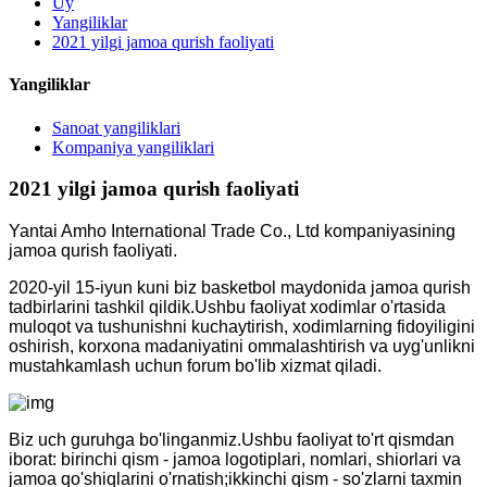
Uy
Yangiliklar
2021 yilgi jamoa qurish faoliyati
Yangiliklar
Sanoat yangiliklari
Kompaniya yangiliklari
2021 yilgi jamoa qurish faoliyati
Yantai Amho International Trade Co., Ltd kompaniyasining
jamoa qurish faoliyati.
2020-yil 15-iyun kuni biz basketbol maydonida jamoa qurish
tadbirlarini tashkil qildik.Ushbu faoliyat xodimlar o'rtasida
muloqot va tushunishni kuchaytirish, xodimlarning fidoyiligini
oshirish, korxona madaniyatini ommalashtirish va uyg'unlikni
mustahkamlash uchun forum bo'lib xizmat qiladi.
Biz uch guruhga bo'linganmiz.Ushbu faoliyat to'rt qismdan
iborat: birinchi qism - jamoa logotiplari, nomlari, shiorlari va
jamoa qo'shiqlarini o'rnatish;ikkinchi qism - so'zlarni taxmin