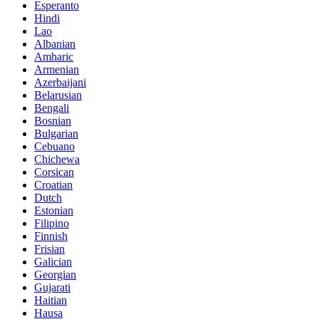
Esperanto
Hindi
Lao
Albanian
Amharic
Armenian
Azerbaijani
Belarusian
Bengali
Bosnian
Bulgarian
Cebuano
Chichewa
Corsican
Croatian
Dutch
Estonian
Filipino
Finnish
Frisian
Galician
Georgian
Gujarati
Haitian
Hausa