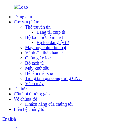
Trang chủ
Các sản phẩm
Thẻ truyền tin
Băng tải chip từ
Bộ lọc nước làm mát
Bộ lọc dải giấy từ
Máy hủy chip kim loại
Vành đai thép bản lề
Cuộn giấy lọc
Bộ tách từ
Máy khử dầu
Bể làm mát sữa
Trung tâm gia công đứng CNC
Vách máy
Tin tức
Câu hỏi thường gặp
Về chúng tôi
Khách hàng của chúng tôi
Liên hệ chúng tôi
English