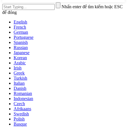
Nhấn enter để tìm kiếm hoặc ESC
để đóng
English
French
German
Portuguese
Spanish
Russian
Japanese
Korean
Arabic
Irish
Greek
Turkish
Italian
Danish
Romanian
Indonesian
Czech
Afrikaans
Swedish
Polish
Basque